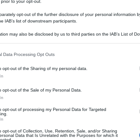
 prior to your opt-out.
lo spazio, Andrius Kubilius, ha dichiarato che i
bero dare alla NATO il tempo necessario per
rately opt-out of the further disclosure of your personal information by
he IAB’s list of downstream participants.
o con la Russia. Kubilius ha affermato che ogni
craina sono un'arma in meno che minaccia l'Europa e
tion may also be disclosed by us to third parties on the IAB’s List of 
 aumentare il sostegno militare al regime di Kiev,
 that may further disclose it to other third parties.
n deterrente contro un'eventuale aggressione russa.
 that this website/app uses one or more Google services and may gath
l Data Processing Opt Outs
'importanza di superare la spesa, la produzione e
including but not limited to your visit or usage behaviour. You may click 
 to Google and its third-party tags to use your data for below specifi
 le fabbriche russe continuano a produrre armi e
o opt-out of the Sharing of my personal data.
ogle consent section.
In
o opt-out of the Sale of my Personal Data.
uro in cinque progetti per la produzione di munizioni,
In
oli armati moderni. Questi progetti sono stati elogiati
 produzione di difesa. Il capo della politica estera
to opt-out of processing my Personal Data for Targeted
ing.
ttolineato che gli ucraini stanno conquistando tempo
In
ussia. Queste dichiarazioni giungono in un contesto
o opt-out of Collection, Use, Retention, Sale, and/or Sharing
na possibile riduzione dell'assistenza estera da
ersonal Data that Is Unrelated with the Purposes for which it
lected.