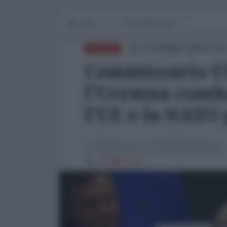
Home
IN PRIMO PIANO
23 Gennaio 2025 12:00
EUROPA
Commissario UE
l'Ucraina comba
l'UE e la NATO 
La Redazione de l'AntiDiplomatico
5719