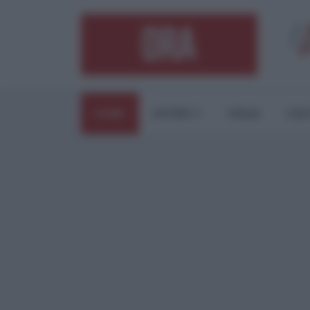
HOME
ESTERI
ITALIA
CUL