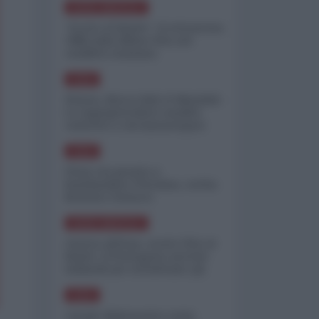
NORD-AMERICA
"Scorte al limite": il retroscena
CNN sulla difesa USA nel
conflitto iraniano
ASIA
Yemen, blocco Bab el-Mandab:
Le superpetroliere saudite
costrette a circumnavigare
l'Africa
ASIA
l'Iran era pronto a
bombardare l'Ucraina, cos'ha
fermato l'attacco
NORD-AMERICA
Guerra all'Iran, scorte USA al
limite: il Pentagono investe
miliardi per ricostituire gli
arsenali
ASIA
Canale diplomatico resta