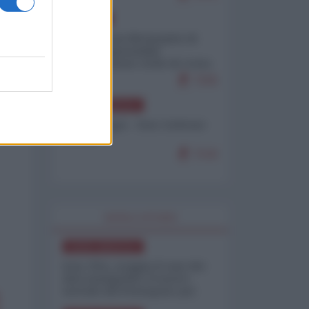
EUROPA
Petro accusa Netanyahu di
essere responsabile
"dell'invasione civile di Ceuta
da parte dei marocchini"
7155
NORD-AMERICA
Chris Hedges - Don Corleone
Trump
7132
WORLD AFFAIRS
NORD-AMERICA
Iran-USA, scoppia il caso dei
dati manipolati: il nuovo
metodo del Pentagono per
minimizzare le perdite