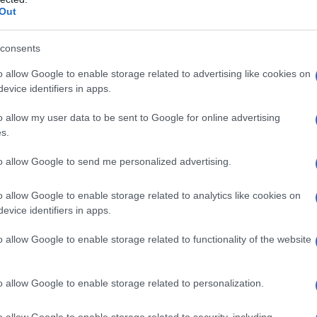
esidenza Trump.
Out
O, Mark Rutte, ha ripetutamente invitato i membri del
consents
gnificativamente la spesa per la difesa e ad adottare
o allow Google to enable storage related to advertising like cookies on
e alle presunte minacce russe e di altre nazioni.
evice identifiers in apps.
pa e la maggiore cooperazione con l'Ucraina sono
o allow my user data to be sent to Google for online advertising
a dell’attuale conflitto. La Russia nega di
s.
i membri della NATO e accusa l'Occidente di
to allow Google to send me personalized advertising.
o allow Google to enable storage related to analytics like cookies on
'UE stanno evidenziando l'importanza dei
evice identifiers in apps.
a per dare alla NATO e all'UE il tempo necessario per
o allow Google to enable storage related to functionality of the website
ia russa. Invitano i governi a incrementare il
entare la spesa per la difesa a livello nazionale e
rappresentare una minaccia e attribuisce l'escalation
o allow Google to enable storage related to personalization.
e NATO.
o allow Google to enable storage related to security, including