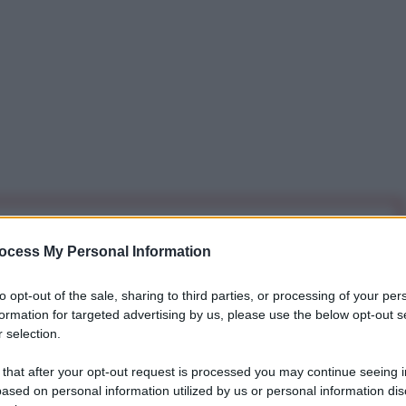
iti per sempre. Il tuo contributo fa la differenza:
ocess My Personal Information
mazione. L'ANTIDIPLOMATICO SEI ANCHE TU!
to opt-out of the sale, sharing to third parties, or processing of your per
formation for targeted advertising by us, please use the below opt-out s
a 5€
Dona 15€
Scegli importo
 selection.
 that after your opt-out request is processed you may continue seeing i
ased on personal information utilized by us or personal information dis