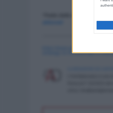
authenti
*Tratto dalla newsletter quotid
abbonati
----------------------
https://www.aa.com.tr/en/europ
strategy-to-fix-shortfalls-in-mil
LA REDAZIONE DE L'ANT
L'AntiDiplomatico è una te
Roma al n° 162/2015 del re
critica: info@lantidiplomat