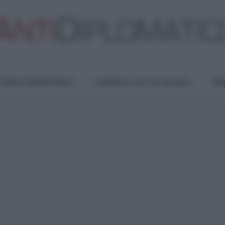
TURA E RESISTENZA
LAVORO E LOTTE SOCIALI
OPI