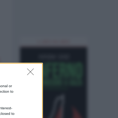
IL LIBRO DEL MESE
sonal or
ection to
nterest-
closed to