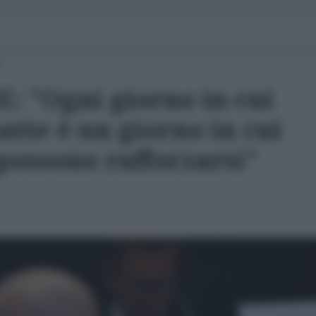
: "Ogni giorno in cui
tte è un giorno in cui
possono rafforzarsi"