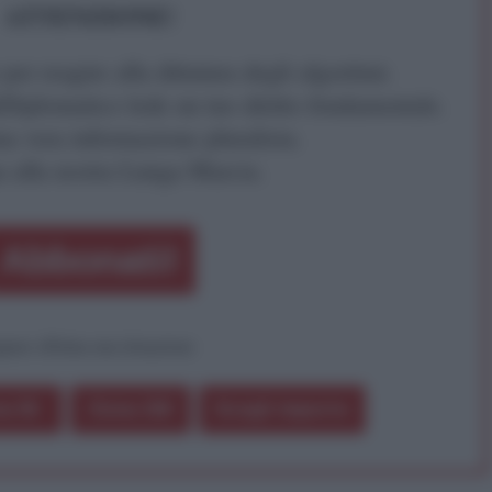
ATTENZIONE!
r reagire alla dittatura degli algoritmi.
iDiplomatico lede un tuo diritto fondamentale.
a vera informazione pluralista.
a alla nostra Lunga Marcia.
Abbonati!
pure effettua una donazione
a 5€
Dona 15€
Scegli importo