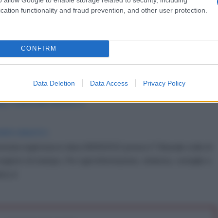
cation functionality and fraud prevention, and other user protection.
iana de l'AntiDiplomatico dedicata ai nostri
CONFIRM
Data Deletion
Data Access
Privacy Policy
e/eu-defense-commissioner-urges-big-bang-
itary-material/3459471
IDIPLOMATICO
stata registrata in data 08/09/2015 presso il Tribunale civile di
gistro di stampa. Per ogni informazione, richiesta, consiglio e
ico.it