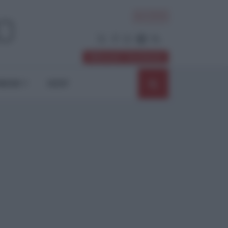
ACCEDI
Abbonati / Sostienici
NIONI
SHOP