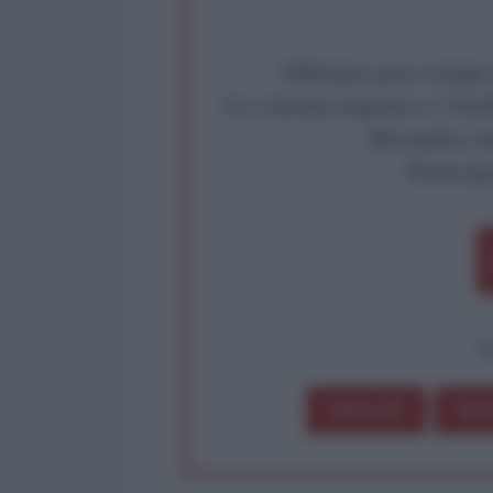
Abbiamo poco tempo pe
La censura imposta a l'Ant
Rivendica un
Partecip
op
Dona 1€
Don