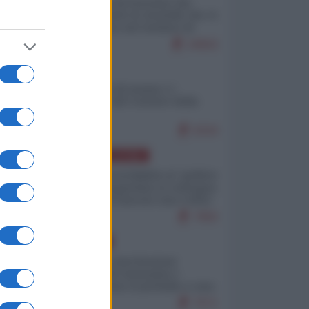
La mappa di Eurostat che
smonta tutte le storielle che vi
raccontano sul turismo di
massa
10816
ITALIA
Il turismo di massa e i
"risvegli" del Corriere della
sera
9334
AMERICA LATINA
Dalla Convertibilità al "grillete
fiscal": l'Argentina si consegna
ai mercati (ancora una volta)
7950
EUROPA
Mosca: le esercitazioni
nucleari di Germania e
Francia sono il preludio a una
guerra contro la Russia
7571