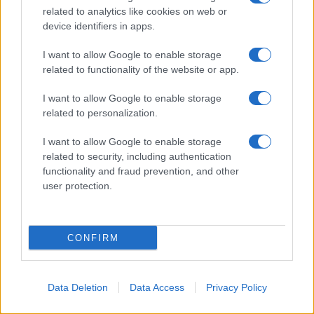
related to analytics like cookies on web or
Ceuta: perché il Marocco fa con noi quello che vuole
device identifiers in apps.
(di Alberto Negri)
12694
I want to allow Google to enable storage
related to functionality of the website or app.
EUROPA
La mappa di Eurostat che smonta tutte le storielle
I want to allow Google to enable storage
che vi raccontano sul turismo di massa
related to personalization.
10287
I want to allow Google to enable storage
EUROPA
related to security, including authentication
Invasione di Ceuta: cosa sta accadendo
functionality and fraud prevention, and other
nell'enclave spagnola?
user protection.
9299
ITALIA
CONFIRM
Il turismo di massa e i "risvegli" del Corriere della
sera
9147
Data Deletion
Data Access
Privacy Policy
EUROPA