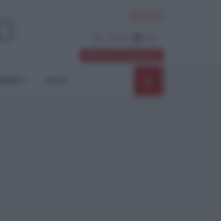
ACCEDI
Abbonati / Sostienici
NIONI
SHOP