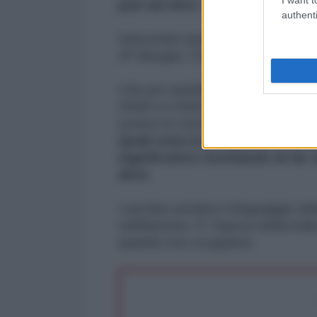
pari ad oltre il 1.100% del PIL d
authenti
Indovinate quali sono le banche e
JP Morgan, Citigroup, Goldman Sa
Che poi sarebbero le stesse banc
2008 e il 2009, successivamente 
essere le stesse pratiche di cu
Quali sono le probabilità che l
significativo rischiando di far 
direi.
Lasciate perdere il linguaggio del
sull'illusione. E' l'epoca della bol
quando non scoppierà.