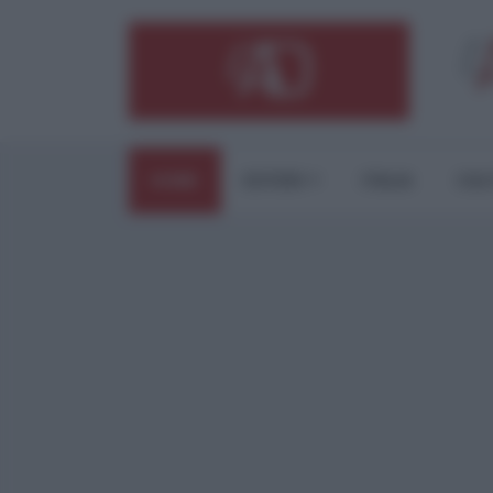
HOME
ESTERI
ITALIA
CUL