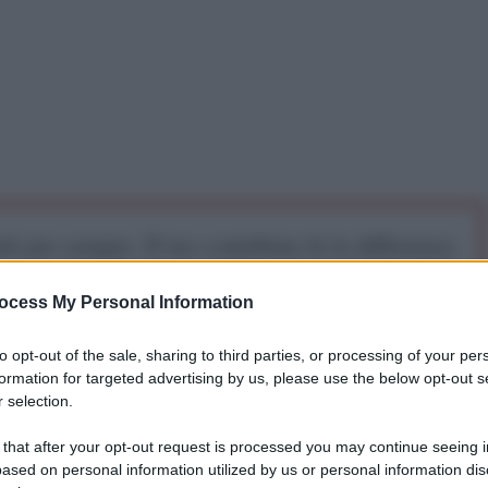
iti per sempre. Il tuo contributo fa la differenza:
mazione. L'ANTIDIPLOMATICO SEI ANCHE TU!
ocess My Personal Information
a 5€
Dona 15€
Scegli importo
to opt-out of the sale, sharing to third parties, or processing of your per
formation for targeted advertising by us, please use the below opt-out s
 selection.
 that after your opt-out request is processed you may continue seeing i
ased on personal information utilized by us or personal information dis