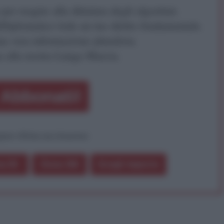
r reagire alla dittatura degli algoritmi.
iDiplomatico lede un tuo diritto fondamentale.
a vera informazione pluralista.
a alla nostra Lunga Marcia.
Abbonati!
pure effettua una donazione
a 5€
Dona 15€
Scegli importo