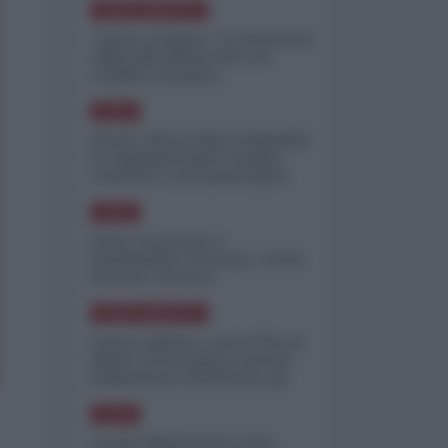
NORD-AMERICA
"Scorte al limite": il retroscena
CNN sulla difesa USA nel
conflitto iraniano
ASIA
Yemen, blocco Bab el-Mandab:
Le superpetroliere saudite
costrette a circumnavigare
l'Africa
ASIA
l'Iran era pronto a
bombardare l'Ucraina, cos'ha
fermato l'attacco
NORD-AMERICA
Guerra all'Iran, scorte USA al
limite: il Pentagono investe
miliardi per ricostituire gli
arsenali
ASIA
Canale diplomatico resta