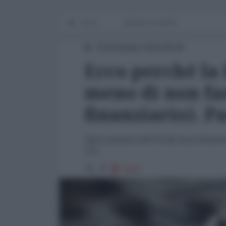
Home
WORLD AFFAIRS
18 Dicembre 2014 00:00
Ecco perché la 
meno di non far
finanziario). P
Ogni aumento dell'1% dei tassi d'interes
Usa
1870