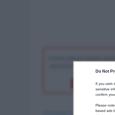
I nostri articoli saranno gratu
preserva la libera infor
Do Not Pr
Dona 1€
Don
If you wish 
sensitive in
confirm your
Please note
based ads b
Da Vincitori e Vinti