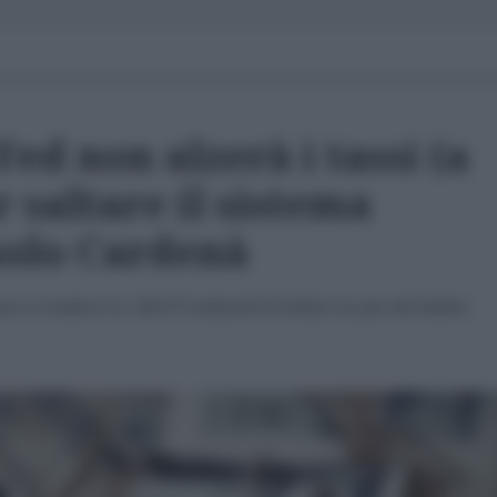
Fed non alzerà i tassi (a
 saltare il sistema
aolo Cardenà
se si traduce in 150/175 miliardi di dollari in più del debito