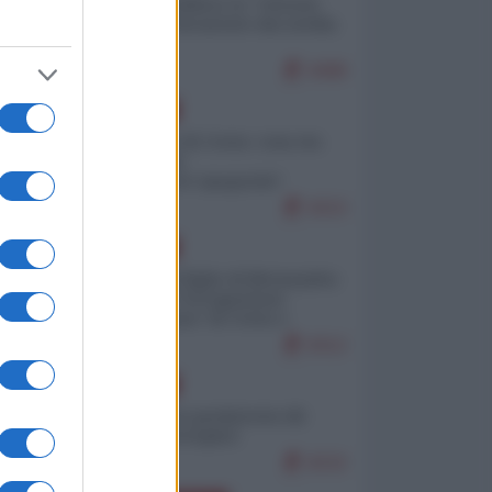
Quali sarebbero le “vittorie
ucraine” decantate dai media
italici?
9498
EUROPA
Invasione di Ceuta: cosa sta
accadendo
nell'enclave spagnola?
9153
EUROPA
Quando il figlio di Netanyahu
incitava "l'occupazione
musulmana" di Ceuta e
Melilla
8312
EUROPA
Geopolitica predatoria (di
Marco Travaglio)
8232