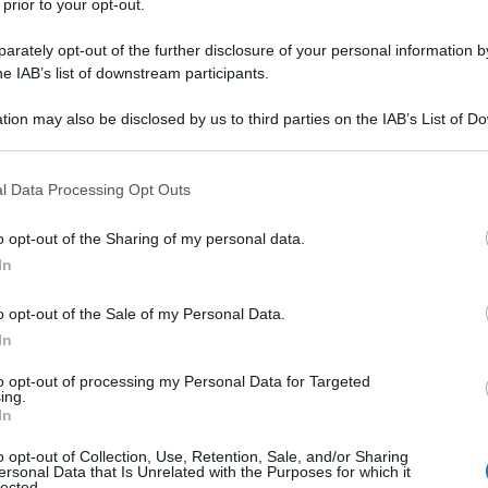
 prior to your opt-out.
rately opt-out of the further disclosure of your personal information by
rcati è tutto sulla Fed
e sul fatto se dichiarerà che
he IAB’s list of downstream participants.
di tempo considerevole", oppure meno . La realtà è
si nemmeno lontanamente, perché,
se così fosse,
tion may also be disclosed by us to third parties on the IAB’s List of 
 that may further disclose it to other third parties.
ma finanziario.
 that this website/app uses one or more Google services and may gath
l Data Processing Opt Outs
o oltre 17 mila miliardi di dollari di debito
. Il
including but not limited to your visit or usage behaviour. You may click 
o. Questo non significa che sono falliti, altrimenti
 to Google and its third-party tags to use your data for below specifi
o opt-out of the Sharing of my personal data.
ogle consent section.
 collocato oltre un trilione di dollari di nuovo
In
nifica semplicemente che non hanno (e non avranno) i
riverà a scadenza.
o opt-out of the Sale of my Personal Data.
In
) che non hanno soldi per ripagare il debito in
che collocare nuovo debito per ripagare il debito
to opt-out of processing my Personal Data for Targeted
ing.
In
ed e gli Usa hanno bisogno di tassi di interesse
o opt-out of Collection, Use, Retention, Sale, and/or Sharing
aumento significherebbe dover aumentare il debito
ersonal Data that Is Unrelated with the Purposes for which it
 Uniti in una spirale di debito che li trascinerebbe
lected.