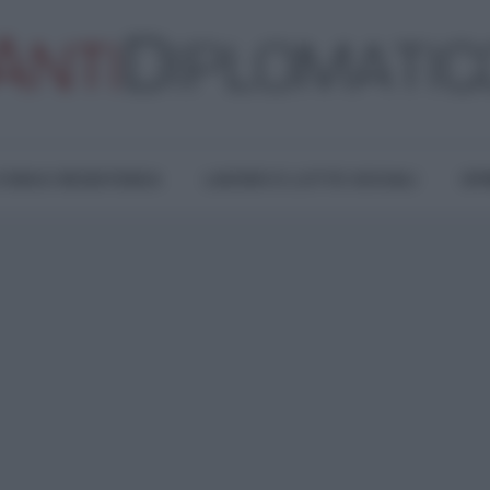
TURA E RESISTENZA
LAVORO E LOTTE SOCIALI
OPI