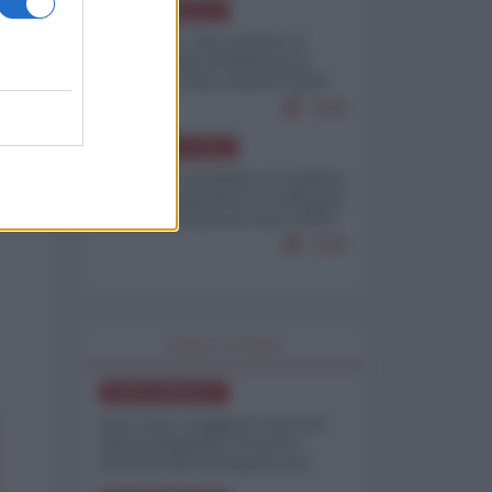
NORD-AMERICA
Il "mistero" dei numeri: il
governo Usa minimizza le
vittime in Iran, mentre fonti
interne...
7648
AMERICA LATINA
Dalla Convertibilità al "grillete
fiscal": l'Argentina si consegna
ai mercati (ancora una volta)
7628
WORLD AFFAIRS
NORD-AMERICA
Iran-USA, scoppia il caso dei
dati manipolati: il nuovo
metodo del Pentagono per
minimizzare le perdite