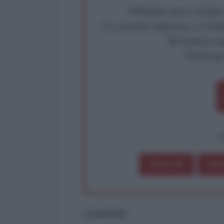
Abbiamo poco tempo pe
La censura imposta a l'Ant
Rivendica un
Partecip
op
Dona 1€
Don
Commenti