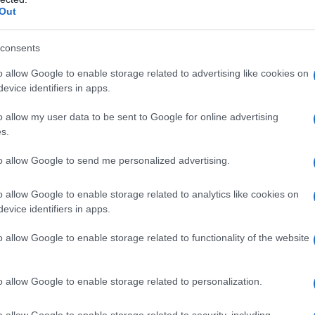
Out
ippone che posso stampare ad oltranza, please).
consents
dei tassi d'interesse si traduce in 150/175
nno da destinare al pagamento degli interessi sul
o allow Google to enable storage related to advertising like cookies on
evice identifiers in apps.
 necessità di mantenere i tassi bassi. E devono
o idoneo a convincere i mercati che la FED non è con
o allow my user data to be sent to Google for online advertising
s.
ne altre possibilità in materia di tassi e, più in
nche se la realtà è diversa. Ecco spiegato il
to allow Google to send me personalized advertising.
o un tempo considerevole", che in realtà è uno
re la credibilità della FED.
o allow Google to enable storage related to analytics like cookies on
evice identifiers in apps.
o allow Google to enable storage related to functionality of the website
ensi sono sedute su oltre 236.000 miliardi dollari
o allow Google to enable storage related to personalization.
basano sui tassi di interesse.
anche statunitensi hanno
scommesso un importo
o allow Google to enable storage related to security, including