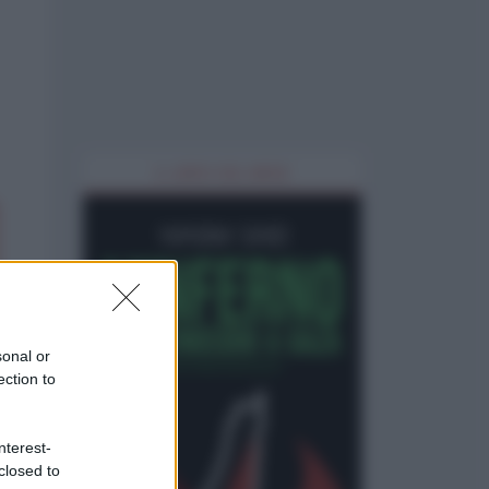
IL LIBRO DEL MESE
sonal or
ection to
nterest-
closed to