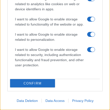
related to analytics like cookies on web or
device identifiers in apps.
I want to allow Google to enable storage
related to functionality of the website or app.
I want to allow Google to enable storage
Yunnan: Dove il tè incontra il caffè e la
related to personalization.
macadamia profuma di futuro
27 Ottobre 2025 10:00
I want to allow Google to enable storage
related to security, including authentication
functionality and fraud prevention, and other
user protection.
#
I
MEDIA
ALLA
GUERRA
CONFIRM
di Francesco Santoianni
Data Deletion
Data Access
Privacy Policy