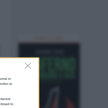
IL LIBRO DEL MESE
sonal or
ection to
nterest-
closed to