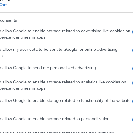
Out
proprietarie è sempre stato nemico degli scioperi ed
oci con una lotta come quella in atto in Francia,
consents
 che copia, ma in modo più attenuato, la legge
Italia i gruppi dirigenti di CGILCISLUIL, che per la
o allow Google to enable storage related to advertising like cookies on
evice identifiers in apps.
 non hanno fatto un bel nulla.
o allow my user data to be sent to Google for online advertising
s.
o gli operai chiamavano “La Busiarda” sia contro gli
to allow Google to send me personalized advertising.
uelli in Italia, è nella tradizione. La novità sta
i moda della condanna generica e ipocrita dell’odio in
o allow Google to enable storage related to analytics like cookies on
evice identifiers in apps.
pensioni e servizi sociali vorrebbe istituire una
dio.
o allow Google to enable storage related to functionality of the website
o allow Google to enable storage related to personalization.
di questa campagna e intesta l’odio direttamente alle
a bestie dalla rabbia che gli scioperi alimentano.
o allow Google to enable storage related to security, including