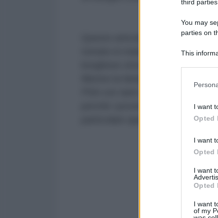
third parties
You may sepa
parties on t
Questo articolo infame mascherat
tornato in mano alla famiglia Agne
This informa
Participants
borghese ottocentesca nella mod
Mentre la famiglia Agnelli incassa
Please note
Persona
information 
PSA con tanti operai che fanno i
deny consent
perché i poveri, naturalmente non
I want t
in below Go
Opted 
particolare quando finiscono bloc
I want t
Opted 
I want 
Advertis
Opted 
I want t
of my P
was col