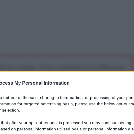
iti per sempre. Il tuo contributo fa la differenza:
mazione. L'ANTIDIPLOMATICO SEI ANCHE TU!
ocess My Personal Information
a 5€
Dona 15€
Scegli importo
to opt-out of the sale, sharing to third parties, or processing of your per
formation for targeted advertising by us, please use the below opt-out s
 selection.
 that after your opt-out request is processed you may continue seeing i
ased on personal information utilized by us or personal information dis