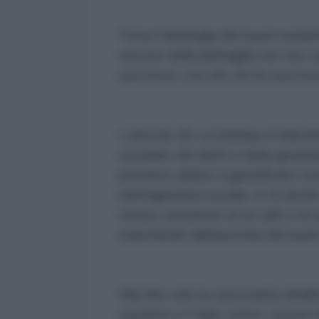
Torna l’ideologia dei buoni sentim
rancore della plebaglia che non ca
successo, ma che chi ha success
L’articolo de La Stampa è indicat
sul piano dei diritti e della giusti
pensiero adatto a giustificare l’o
nell’ingiustizia sociale, lo fa an
ottuso, portatore di un odio e di 
mascherati dall’ipocrisia dei buon
Alla fine solo la sacrosanta ribel
razzismo e l’odio contro i poveri d