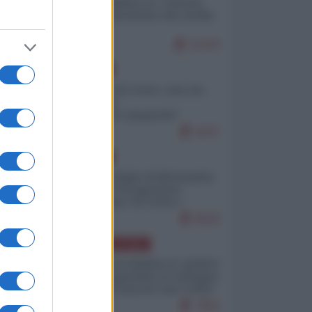
Quali sarebbero le “vittorie
ucraine” decantate dai media
italici?
11379
EUROPA
Invasione di Ceuta: cosa sta
accadendo
nell'enclave spagnola?
9237
EUROPA
Quando il figlio di Netanyahu
incitava "l'occupazione
musulmana" di Ceuta e
Melilla
8526
AMERICA LATINA
Dalla Convertibilità al "grillete
fiscal": l'Argentina si consegna
ai mercati (ancora una volta)
7853