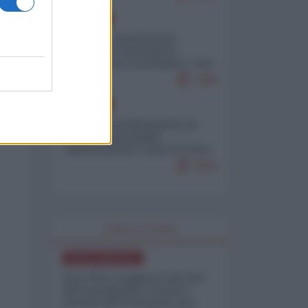
EUROPA
Mosca: le esercitazioni
nucleari di Germania e
Francia sono il preludio a una
guerra contro la Russia
7386
EUROPA
Petro accusa Netanyahu di
essere responsabile
"dell'invasione civile di Ceuta
da parte dei marocchini"
7062
WORLD AFFAIRS
NORD-AMERICA
Iran-USA, scoppia il caso dei
dati manipolati: il nuovo
metodo del Pentagono per