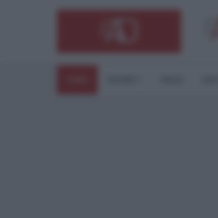
HOME
ESTERI
ITALIA
CUL