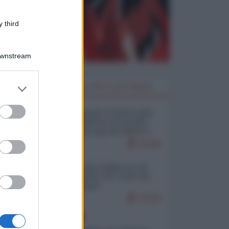
 third
Downstream
er and store
I PIÙ LETTI DELLA SETTIMANA
to grant or
ed purposes
Restare umani: la forma più
alta di ribellione al mondo
distopico di oggi (di Alberto
Bradanini)
21045
Ceuta: perché il Marocco fa
con noi quello che vuole (di
Alberto Negri)
12535
EUROPA