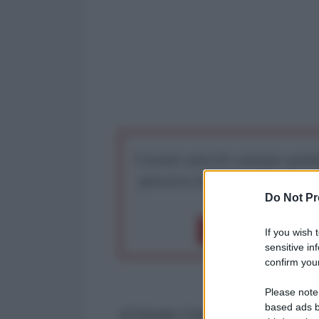
I nostri articoli saranno gratu
preserva la libera infor
Do Not Pr
Dona 1€
Don
If you wish 
sensitive in
confirm your
Please note
based ads b
di Giorgio Cremaschi