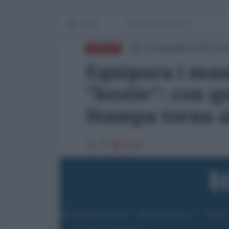
Home
Dalla parte del lavoro
18 Dicembre 2019 13:
EUROPA
Equipara i mani
"bestie": con q
Stampa torna al
5230