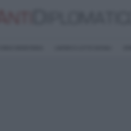
TURA E RESISTENZA
LAVORO E LOTTE SOCIALI
OPI