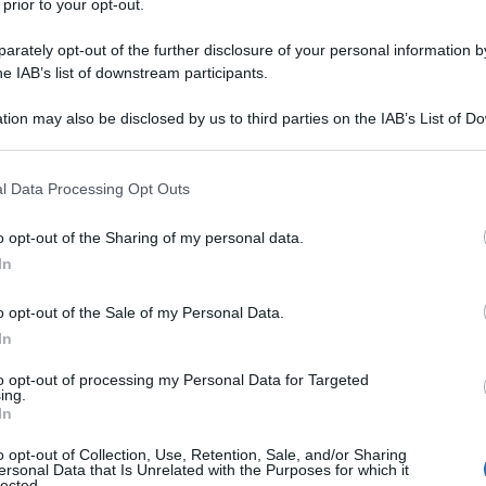
 prior to your opt-out.
rately opt-out of the further disclosure of your personal information by
he IAB’s list of downstream participants.
o con sociologia buonista, sul giornale appena
lli, ben rappresenta il dominio dell’ideologia
tion may also be disclosed by us to third parties on the IAB’s List of 
 that may further disclose it to other third parties.
erna società ipertecnologica.
 miliardi di plusvalenze dalla vendita della FCA alla
 that this website/app uses one or more Google services and may gath
l Data Processing Opt Outs
including but not limited to your visit or usage behaviour. You may click 
l Natale in cassa integrazione, la Stampa si domanda
 to Google and its third-party tags to use your data for below specifi
 usa questo termine, siano così pieni di rabbia, in
o opt-out of the Sharing of my personal data.
ogle consent section.
In
cati dagli scioperi contro Macron.
o opt-out of the Sale of my Personal Data.
In
to opt-out of processing my Personal Data for Targeted
ing.
In
o opt-out of Collection, Use, Retention, Sale, and/or Sharing
ersonal Data that Is Unrelated with the Purposes for which it
lected.