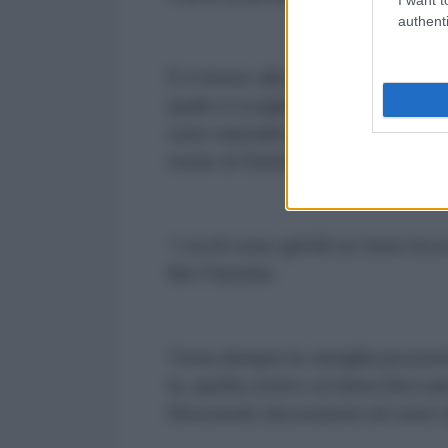
authenti
È il ritorno alla fisiologia crimina
quale si scagliò l’indignazione di
sono naturalmente cattivi, mentre
storie di Dickens che descrivevan
“I ricchi sono gentili se fossi ric
film Parasite.
Torna dunque la canaglia pezzente
fa, quella contro cui Bava Beccar
Ricevendo decorazioni ed onori d