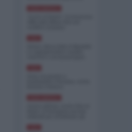
minimizzare le perdite
NORD-AMERICA
"Scorte al limite": il retroscena
CNN sulla difesa USA nel
conflitto iraniano
ASIA
Yemen, blocco Bab el-Mandab:
Le superpetroliere saudite
costrette a circumnavigare
l'Africa
ASIA
l'Iran era pronto a
bombardare l'Ucraina, cos'ha
fermato l'attacco
NORD-AMERICA
Guerra all'Iran, scorte USA al
limite: il Pentagono investe
miliardi per ricostituire gli
arsenali
ASIA