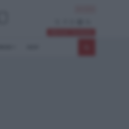
ACCEDI
Abbonati / Sostienici
NIONI
SHOP