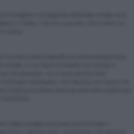
enti borghesi contrapposta all’invidia sociale ed al
pisce il merito. Che non vuol dire che il merito ha
o merita.
ivo di una società regredita di centocinquanta anni
zia sociale, le cui classi dominanti ora cercano il
rrore del presente. Se si torna all’ottocento
che il pensiero dominante. Che diventa così feroce ed
una violenza di classe tanto più pericolosi quanto più
i sentimenti.
lione della canaglia pezzente potrà fermare il
ei ricchi e dei loro servi, restituendo così giustizia