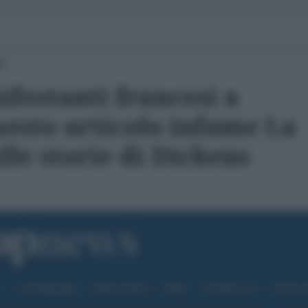
50
festanti francesi a
uesto articolo infame La
le storie di Dickens