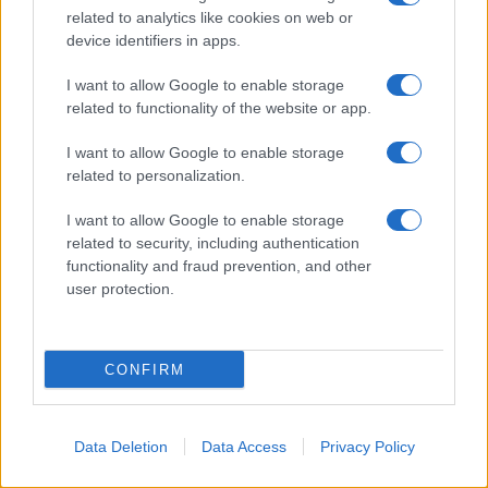
related to analytics like cookies on web or
device identifiers in apps.
#
I
MEDIA
ALLA
GUERRA
I want to allow Google to enable storage
related to functionality of the website or app.
di Francesco Santoianni
I want to allow Google to enable storage
related to personalization.
I want to allow Google to enable storage
related to security, including authentication
functionality and fraud prevention, and other
Milioni di chiamate spam? Colpa dello
user protection.
Stato che non c’è più
28 Luglio 2026 16:00
CONFIRM
#
NATIVI
Data Deletion
Data Access
Privacy Policy