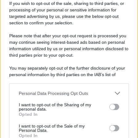
If you wish to opt-out of the sale, sharing to third parties, or
di Fabio Massimo Paernti
processing of your personal or sensitive information for
targeted advertising by us, please use the below opt-out
section to confirm your selection.
Please note that after your opt-out request is processed you
may continue seeing interest-based ads based on personal
"Mentre noi giochiamo con i chatbot, la
information utilized by us or personal information disclosed to
Cina si è presa il futuro dell'IA" (VIDEO)
third parties prior to your opt-out.
24 Giugno 2026 08:00
You may separately opt-out of the further disclosure of your
personal information by third parties on the IAB’s list of
downstream participants.
#
RETHINK.POWER
Personal Data Processing Opt Outs
This information may also be disclosed by us to third parties
on the IAB’s List of Downstream Participants that may further
I want to opt-out of the Sharing of my
disclose it to other third parties.
personal data.
di Alessandro Bartoloni
Opted In
Please note that this website/app uses one or more Google
services and may gather and store information including but
I want to opt-out of the Sale of my
Personal Data.
not limited to your visit or usage behaviour. You may click to
Opted In
grant or deny consent to Google and its third-party tags to