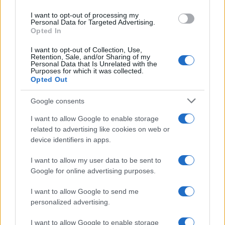
use your data for below specified purposes in below Google
Come finirebbe una guerra tra UE e
I want to opt-out of processing my
consent section.
Russia? Tre scenari per il 2030 (e le
Personal Data for Targeted Advertising.
alternative alla linea dura)
Opted In
20 Luglio 2026 10:00
I want to opt-out of Collection, Use,
Retention, Sale, and/or Sharing of my
Personal Data that Is Unrelated with the
Purposes for which it was collected.
Opted Out
#
EDITORIALI
Google consents
I want to allow Google to enable storage
related to advertising like cookies on web or
device identifiers in apps.
I want to allow my user data to be sent to
Google for online advertising purposes.
Cina, Russia e Iran, io ve l’avevo detto (di
I want to allow Google to send me
Vito Petrocelli)
personalized advertising.
07 Agosto 2026 18:00
I want to allow Google to enable storage