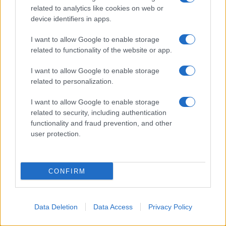
related to analytics like cookies on web or
device identifiers in apps.
#
STORIA
IN
DIRETTA
I want to allow Google to enable storage
related to functionality of the website or app.
di Loretta Napoleoni
I want to allow Google to enable storage
related to personalization.
I want to allow Google to enable storage
related to security, including authentication
functionality and fraud prevention, and other
"Black Rock non perde mai" – l'allarme di
user protection.
Volpi sulla bolla tecnologica
27 Giugno 2026 16:24
CONFIRM
#
MONDISUD
Data Deletion
Data Access
Privacy Policy