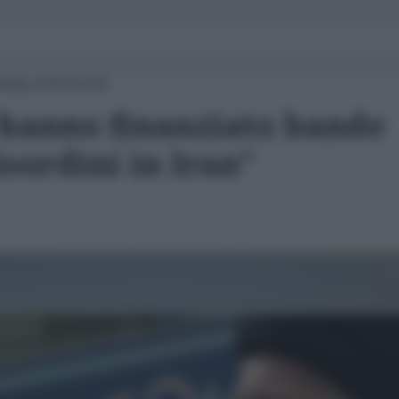
nnaio 2018 18:00
i hanno finanziato bande
isordini in Iran"