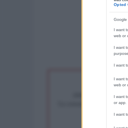
Opted 
Google 
I want t
web or d
I want t
purpose
I want 
I want t
web or d
Abbiamo poco tempo pe
I want t
La censura imposta a l'Ant
or app.
Rivendica un
I want t
Partecip
I want t