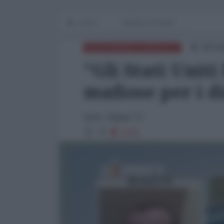
Home
WORLD AFFAIRS
09 Ge
MEDITERRANEO ORIENTALE
"Gli Stati Unit
mafiose per i d
fonte: Hispan TV
3106