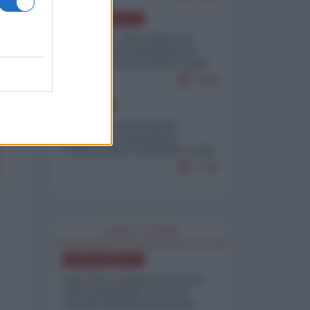
NORD-AMERICA
Il "mistero" dei numeri: il
governo Usa minimizza le
vittime in Iran, mentre fonti
interne...
7679
EUROPA
Mosca: le esercitazioni
nucleari di Germania e
Francia sono il preludio a una
guerra contro la Russia
7349
WORLD AFFAIRS
NORD-AMERICA
Iran-USA, scoppia il caso dei
dati manipolati: il nuovo
metodo del Pentagono per