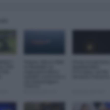
AIRS
imite":
Yemen, blocco Bab
l'Iran era pronto
na CNN
el-Mandab: Le
bombardare
a USA
superpetroliere
l'Ucraina, cos'ha
o
saudite costrette a
fermato l'attacc
circumnavigare
l'Africa
09:00
04 Agosto 2026 12:30
04 Agosto 2026 09:30