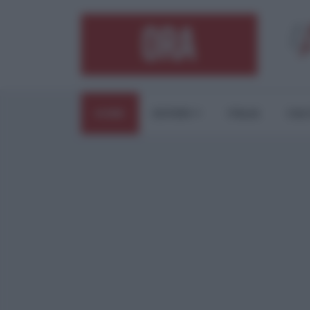
HOME
ESTERI
ITALIA
CUL