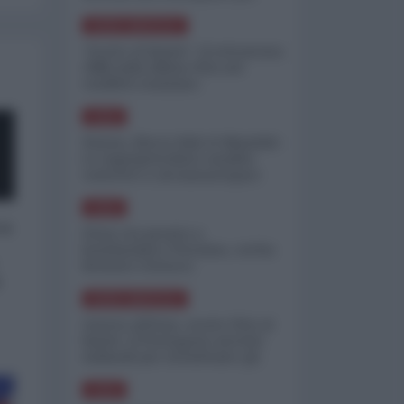
minimizzare le perdite
NORD-AMERICA
"Scorte al limite": il retroscena
CNN sulla difesa USA nel
conflitto iraniano
ASIA
Yemen, blocco Bab el-Mandab:
Le superpetroliere saudite
costrette a circumnavigare
l'Africa
ASIA
 a
l'Iran era pronto a
bombardare l'Ucraina, cos'ha
fermato l'attacco
o
NORD-AMERICA
Guerra all'Iran, scorte USA al
limite: il Pentagono investe
miliardi per ricostituire gli
arsenali
ASIA