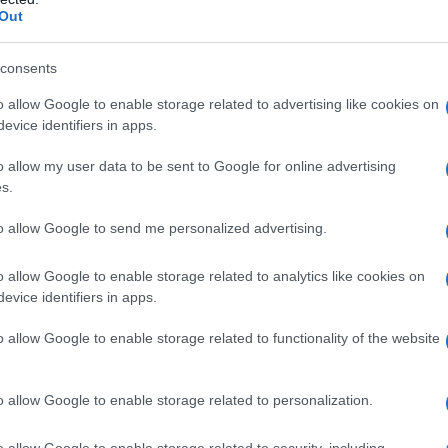
Out
consents
o allow Google to enable storage related to advertising like cookies on
evice identifiers in apps.
o allow my user data to be sent to Google for online advertising
s.
to allow Google to send me personalized advertising.
ATTENZIONE!
o allow Google to enable storage related to analytics like cookies on
evice identifiers in apps.
r reagire alla dittatura degli algoritmi.
o allow Google to enable storage related to functionality of the website
iDiplomatico lede un tuo diritto fondamentale.
a vera informazione pluralista.
o allow Google to enable storage related to personalization.
a alla nostra Lunga Marcia.
o allow Google to enable storage related to security, including