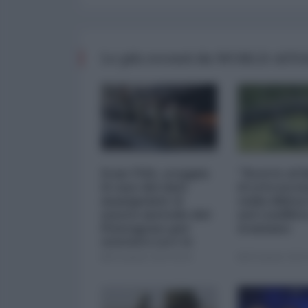
Le più recenti da WORLD AFF
Iran-USA, scoppia
"Scorte al l
il caso dei dati
il retrosce
manipolati: il
sulla difes
nuovo metodo del
nel conflitt
Pentagono per
iraniano
minimizzare le
perdite
05 Agosto 2026 09:00
05 Agosto 2026 