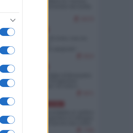
Quali sarebbero le “vittorie
ucraine” decantate dai media
italici?
10170
EUROPA
Invasione di Ceuta: cosa sta
accadendo
nell'enclave spagnola?
9210
EUROPA
Quando il figlio di Netanyahu
incitava "l'occupazione
musulmana" di Ceuta e
Melilla
8471
AMERICA LATINA
Dalla Convertibilità al "grillete
fiscal": l'Argentina si consegna
ai mercati (ancora una volta)
7788