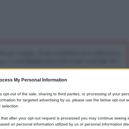
iti per sempre. Il tuo contributo fa la differenza:
mazione. L'ANTIDIPLOMATICO SEI ANCHE TU!
ocess My Personal Information
a 5€
Dona 15€
Scegli importo
to opt-out of the sale, sharing to third parties, or processing of your per
a dell'Iran, l'ayatollah Seyed Ali Khamenei, ha
formation for targeted advertising by us, please use the below opt-out s
 selection.
fallito nel loro tentativo di destabilizzare l'Iran nelle
legittime richieste della popolazione non dovrebbero
 that after your opt-out request is processed you may continue seeing i
olenza. L'Ayatollah Khamenei ha ribadito come i
ased on personal information utilized by us or personal information dis