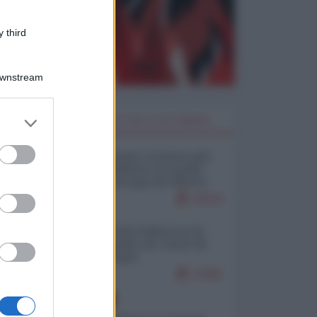
 third
Downstream
er and store
I PIÙ LETTI DELLA SETTIMANA
to grant or
ed purposes
Restare umani: la forma più
alta di ribellione al mondo
distopico di oggi (di Alberto
Bradanini)
20532
Ceuta: perché il Marocco fa
con noi quello che vuole (di
Alberto Negri)
12461
EUROPA