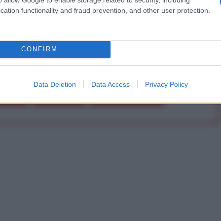
cation functionality and fraud prevention, and other user protection.
Abbonati!
CONFIRM
pure effettua una donazione
Data Deletion
Data Access
Privacy Policy
a 5€
Dona 15€
Scegli importo