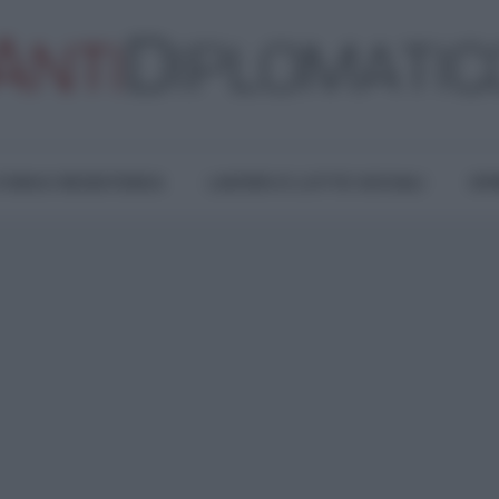
TURA E RESISTENZA
LAVORO E LOTTE SOCIALI
OPI