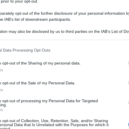
 prior to your opt-out.
ati normali e ha elogiato il popolo iraniano per aver
ue manifestazione, le violenze. Questo ha
rately opt-out of the further disclosure of your personal information by
negli Stati Uniti e nel Regno Unito. D'altra parte, il
he IAB’s list of downstream participants.
molti anni i nemici hanno fallito nei loro tentativi di
tion may also be disclosed by us to third parties on the IAB’s List of 
la rivoluzione islamica.
 that may further disclose it to other third parties.
 that this website/app uses one or more Google services and may gath
l Data Processing Opt Outs
including but not limited to your visit or usage behaviour. You may click 
 to Google and its third-party tags to use your data for below specifi
o opt-out of the Sharing of my personal data.
ogle consent section.
Hispan TV,
l'esperto di questioni
In
dichiarato come "gli Stati Uniti abbiano finanziato
ini in Iran".
o opt-out of the Sale of my Personal Data.
In
to opt-out of processing my Personal Data for Targeted
ing.
In
o opt-out of Collection, Use, Retention, Sale, and/or Sharing
ersonal Data that Is Unrelated with the Purposes for which it
lected.