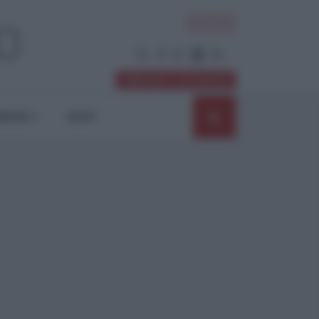
ACCEDI
Abbonati / Sostienici
NIONI
SHOP