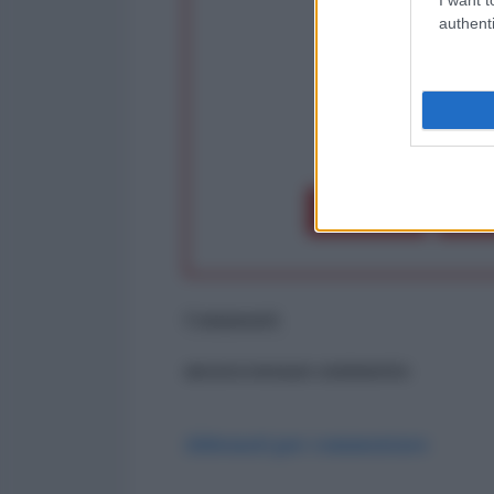
authenti
op
Dona 1€
Don
Commenti
ancora nessun commento
Abbonati per commentare