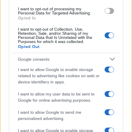
30 Luglio 2026 09:00
use your data for below specified purposes in below Google
I want to opt-out of processing my
consent section.
Personal Data for Targeted Advertising.
Opted In
I want to opt-out of Collection, Use,
#
LA
BELT
AND
ROAD
INITIATIVE
Retention, Sale, and/or Sharing of my
Personal Data that Is Unrelated with the
Purposes for which it was collected.
Opted Out
Google consents
I want to allow Google to enable storage
related to advertising like cookies on web or
device identifiers in apps.
Yunnan: Dove il tè incontra il caffè e la
macadamia profuma di futuro
I want to allow my user data to be sent to
Google for online advertising purposes.
27 Ottobre 2025 10:00
I want to allow Google to send me
personalized advertising.
#
I
MEDIA
ALLA
GUERRA
I want to allow Google to enable storage