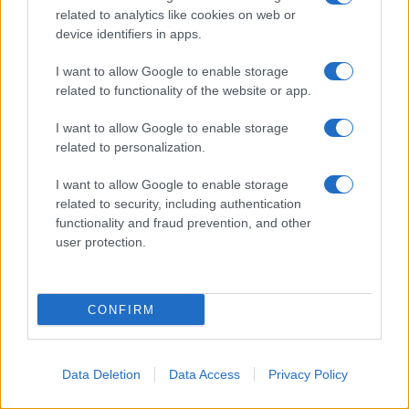
related to analytics like cookies on web or
device identifiers in apps.
di Francesco Santoianni
I want to allow Google to enable storage
related to functionality of the website or app.
I want to allow Google to enable storage
related to personalization.
Milioni di chiamate spam? Colpa dello
Stato che non c’è più
I want to allow Google to enable storage
related to security, including authentication
28 Luglio 2026 16:00
functionality and fraud prevention, and other
user protection.
#
NATIVI
CONFIRM
di Raffaella Milandri
Data Deletion
Data Access
Privacy Policy