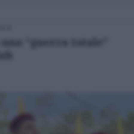
09:36
 una “guerra totale”
lah