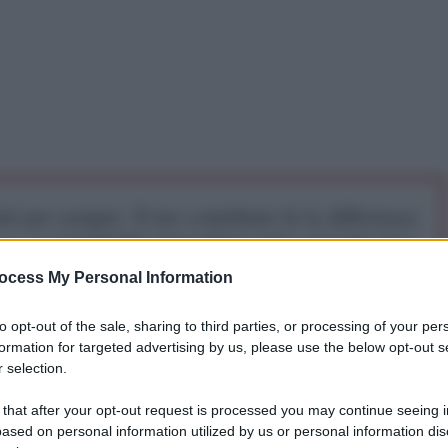
iti per sempre. Il tuo contributo fa la differenza:
mazione. L'ANTIDIPLOMATICO SEI ANCHE TU!
ocess My Personal Information
a 5€
Dona 15€
Scegli importo
to opt-out of the sale, sharing to third parties, or processing of your per
formation for targeted advertising by us, please use the below opt-out s
 selection.
 that after your opt-out request is processed you may continue seeing i
ased on personal information utilized by us or personal information dis
sione del comandante Taleb Sami Abdullah,