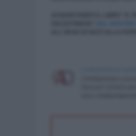
ACQUISTANDO IL LIBRO "IL 
PALESTINESE"
DAL NOSTRO 
ALL'INVIO DI AIUTI ALLA PO
LA REDAZIONE DE L'ANT
L'AntiDiplomatico è una te
Roma al n° 162/2015 del re
critica: info@lantidiplomat