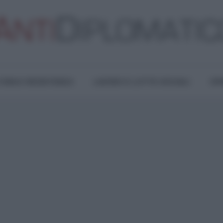
TURA E RESISTENZA
LAVORO E LOTTE SOCIALI
OPI