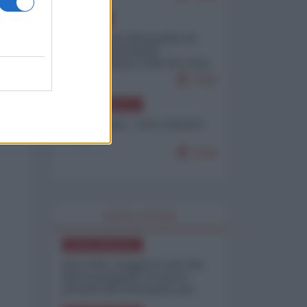
EUROPA
Petro accusa Netanyahu di
essere responsabile
"dell'invasione civile di Ceuta
da parte dei marocchini"
7155
NORD-AMERICA
Chris Hedges - Don Corleone
Trump
7124
WORLD AFFAIRS
NORD-AMERICA
Iran-USA, scoppia il caso dei
dati manipolati: il nuovo
metodo del Pentagono per
minimizzare le perdite