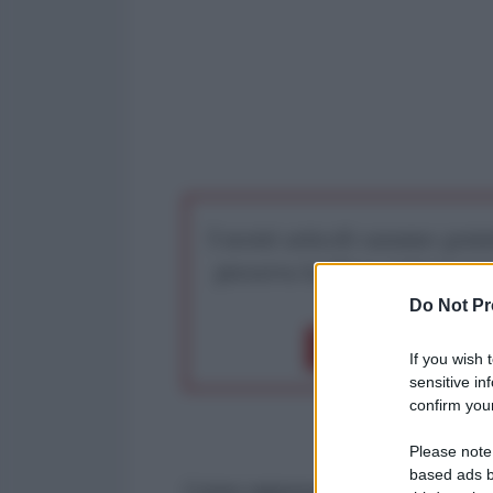
I nostri articoli saranno gratu
preserva la libera infor
Do Not Pr
Dona 1€
Don
If you wish 
sensitive in
confirm your
Please note
based ads b
Come rappresaglia contro l'ucci