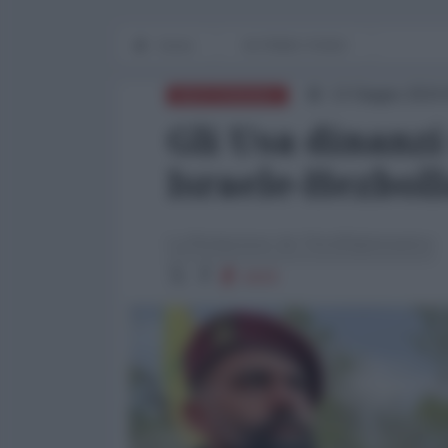
Home
IN PRIMO PIANO
13 Giugno 2024 
MEDITERRANEO
Gli Usa dinanzi
Israele-Hezbol
La Redazione de l'AntiDiplomatico
1633