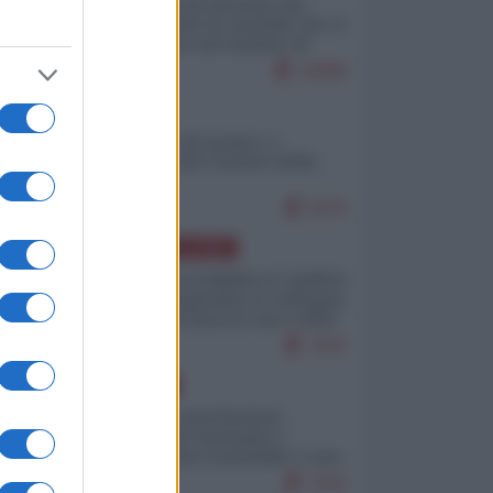
La mappa di Eurostat che
smonta tutte le storielle che vi
raccontano sul turismo di
massa
10696
ITALIA
Il turismo di massa e i
"risvegli" del Corriere della
sera
9276
AMERICA LATINA
Dalla Convertibilità al "grillete
fiscal": l'Argentina si consegna
ai mercati (ancora una volta)
7947
EUROPA
Mosca: le esercitazioni
nucleari di Germania e
Francia sono il preludio a una
guerra contro la Russia
7563