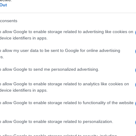
i affrontare il conflitto tra Israele e Hezbollah
Out
cordo di cessate il fuoco con ostaggi a Gaza, che gli
sura per allentare le tensioni sul confine israelo-
consents
o allow Google to enable storage related to advertising like cookies on
evice identifiers in apps.
to che intensificherà i suoi attacchi lungo il
o allow my user data to be sent to Google for online advertising
 da parte di Israele del principale comandante
s.
dullah. Ieri, Hezbollah ha lanciato centinaia di razzi
to allow Google to send me personalized advertising.
po la morte di Abdullah in un attacco aereo
o allow Google to enable storage related to analytics like cookies on
evice identifiers in apps.
estinese Hamas, Hezbollah ha colpito ogni giorno
o allow Google to enable storage related to functionality of the website
i Gaza, il 7 ottobre, ribadendo che avrebbe fermato i
 tregua a Gaza.
o allow Google to enable storage related to personalization.
uto la loro ultima grande guerra nel luglio-agosto
o allow Google to enable storage related to security, including