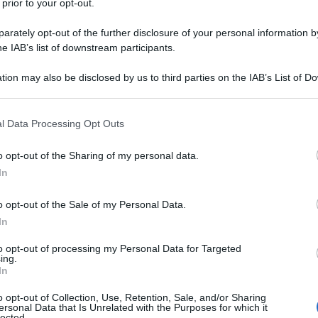
 prior to your opt-out.
anciato oltre 200 razzi contro la zona settentrionale di
rately opt-out of the further disclosure of your personal information by
he IAB’s list of downstream participants.
do" per prevenire un conflitto in piena regola tra
tion may also be disclosed by us to third parties on the IAB’s List of 
 that may further disclose it to other third parties.
anese Hezbollah, secondo Axios,
citando
funzionari
 condizione di anonimato.
 that this website/app uses one or more Google services and may gath
l Data Processing Opt Outs
including but not limited to your visit or usage behaviour. You may click 
 to Google and its third-party tags to use your data for below specifi
zione Biden è estremamente preoccupata per uno
o opt-out of the Sharing of my personal data.
ogle consent section.
uirsi delle tensioni bilaterali.
In
o opt-out of the Sale of my Personal Data.
 preoccupazione: la possibilità che Israele possa
In
a guerra con Hezbollah “senza una strategia chiara o
to opt-out of processing my Personal Data for Targeted
zioni di un conflitto più ampio”. Nelle ultime
ing.
n avrebbe messo in guardia Tel Aviv dall’idea di una
In
tendo che l’Iran potrebbe intervenire.
o opt-out of Collection, Use, Retention, Sale, and/or Sharing
ersonal Data that Is Unrelated with the Purposes for which it
lected.