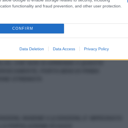
ese ha perso circa 250 uomini, uccidendo 121 militari
cation functionality and fraud prevention, and other user protection.
.
----------------
CONFIRM
ITARIA E' FUORI CONTROLLO. LA PULIZIA
Data Deletion
Data Access
Privacy Policy
NLUS, CHE NON SI ARRENDE A QUESTE
ROICAMENTE, PORTA BENI DI PRIMA
IONE STREMATA
ZIONI, INSIEME A Q EDIZIONI, E' IMPEGNATA
LA POPOLAZIONE DI GAZA