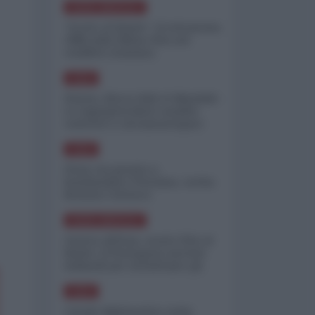
NORD-AMERICA
"Scorte al limite": il retroscena
CNN sulla difesa USA nel
conflitto iraniano
ASIA
Yemen, blocco Bab el-Mandab:
Le superpetroliere saudite
costrette a circumnavigare
l'Africa
ASIA
l'Iran era pronto a
bombardare l'Ucraina, cos'ha
fermato l'attacco
NORD-AMERICA
Guerra all'Iran, scorte USA al
limite: il Pentagono investe
miliardi per ricostituire gli
arsenali
ASIA
Canale diplomatico resta