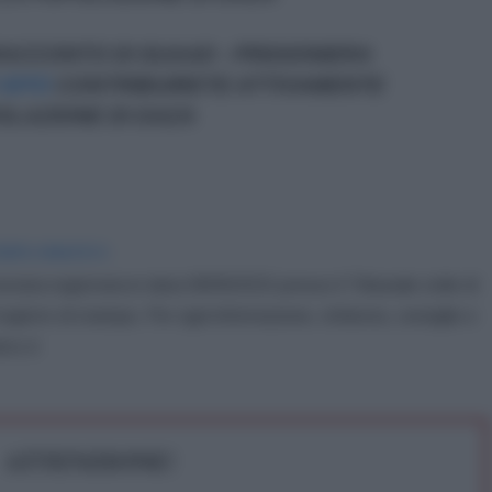
RACCONTO DI SUAAD - PRIGIONIERA
SITO
CONTRIBUIRETE ATTIVAMENTE
POLAZIONE DI GAZA
IDIPLOMATICO
stata registrata in data 08/09/2015 presso il Tribunale civile di
gistro di stampa. Per ogni informazione, richiesta, consiglio e
ico.it
ATTENZIONE!