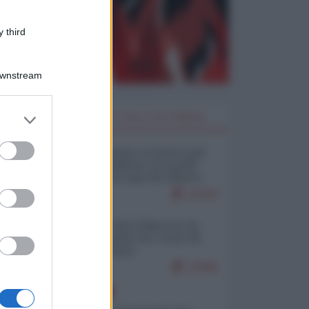
 third
Downstream
er and store
I PIÙ LETTI DELLA SETTIMANA
to grant or
ed purposes
Restare umani: la forma più
alta di ribellione al mondo
distopico di oggi (di Alberto
Bradanini)
22333
Ceuta: perché il Marocco fa
con noi quello che vuole (di
Alberto Negri)
12699
EUROPA