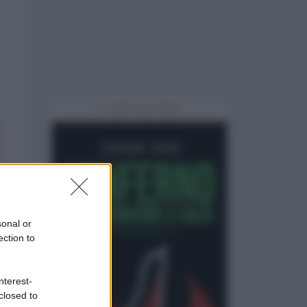
IL LIBRO DEL MESE
sonal or
ection to
nterest-
closed to