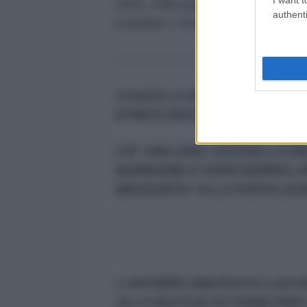
2006, nella quale il gruppo liban
authenti
israeliani e ferendone oltre 1.200
----------------------------------------
A GAZA LA SITUAZIONE UMAN
ETNICA DECISA
C'E' UNA ONG, GAZZELLA O
BARBARIE E OGNI GIORNO, E
NECESSITA' ALLA POPOLAZ
L'ANTIDIPLOMATICO E LAD EDI
ALLA RACCOLTA FONDI PER 