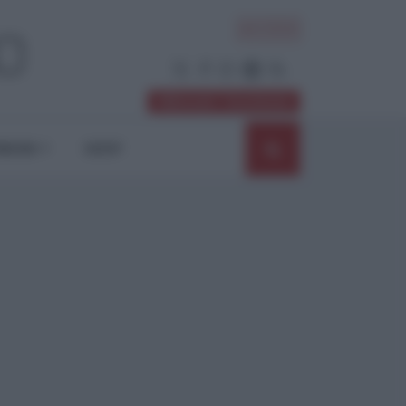
ACCEDI
Abbonati / Sostienici
NIONI
SHOP