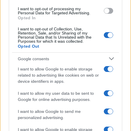
marocchini"
use your data for below specified purposes in below Google
I want to opt-out of processing my
7176
consent section.
Personal Data for Targeted Advertising.
Opted In
I want to opt-out of Collection, Use,
Retention, Sale, and/or Sharing of my
Personal Data that Is Unrelated with the
WORLD AFFAIRS
Purposes for which it was collected.
Opted Out
NORD-AMERICA
Iran-USA, scoppia il caso dei dati manipolati: il
Google consents
nuovo metodo del Pentagono per minimizzare le
perdite
I want to allow Google to enable storage
related to advertising like cookies on web or
NORD-AMERICA
device identifiers in apps.
"Scorte al limite": il retroscena CNN sulla difesa USA
nel conflitto iraniano
I want to allow my user data to be sent to
Google for online advertising purposes.
ASIA
Yemen, blocco Bab el-Mandab: Le superpetroliere
I want to allow Google to send me
saudite costrette a circumnavigare l'Africa
personalized advertising.
ASIA
I want to allow Google to enable storage