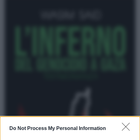
Do Not Process My Personal Information