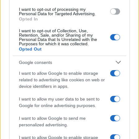
use your data for below specified purposes in below Google
I want to opt-out of processing my
consent section.
I PIÙ LETTI DELLA SETTIMANA
Personal Data for Targeted Advertising.
Opted In
Restare umani: la forma più alta di ribellione al
I want to opt-out of Collection, Use,
mondo distopico di oggi (di Alberto Bradanini)
Retention, Sale, and/or Sharing of my
Personal Data that Is Unrelated with the
21266
Purposes for which it was collected.
Opted Out
Ceuta: perché il Marocco fa con noi quello che vuole
(di Alberto Negri)
Google consents
12554
I want to allow Google to enable storage
related to advertising like cookies on web or
EUROPA
device identifiers in apps.
Invasione di Ceuta: cosa sta accadendo
nell'enclave spagnola?
I want to allow my user data to be sent to
9247
Google for online advertising purposes.
EUROPA
I want to allow Google to send me
Quando il figlio di Netanyahu incitava
personalized advertising.
"l'occupazione musulmana" di Ceuta e Melilla
8560
I want to allow Google to enable storage