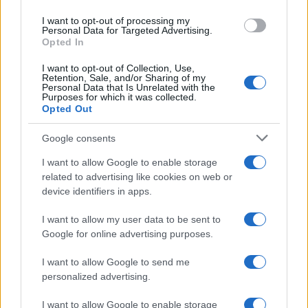
I PIÙ LETTI DELLA SETTIMANA
use your data for below specified purposes in below Google
I want to opt-out of processing my
consent section.
Personal Data for Targeted Advertising.
Opted In
Restare umani: la forma più alta di ribellione al
mondo distopico di oggi (di Alberto Bradanini)
I want to opt-out of Collection, Use,
22966
Retention, Sale, and/or Sharing of my
Personal Data that Is Unrelated with the
Purposes for which it was collected.
EUROPA
Opted Out
La mappa di Eurostat che smonta tutte le storielle
che vi raccontano sul turismo di massa
Google consents
13347
I want to allow Google to enable storage
Ceuta: perché il Marocco fa con noi quello che vuole
related to advertising like cookies on web or
(di Alberto Negri)
device identifiers in apps.
12818
I want to allow my user data to be sent to
Google for online advertising purposes.
ITALIA
Il turismo di massa e i "risvegli" del Corriere della
I want to allow Google to send me
sera
personalized advertising.
10283
I want to allow Google to enable storage
EUROPA