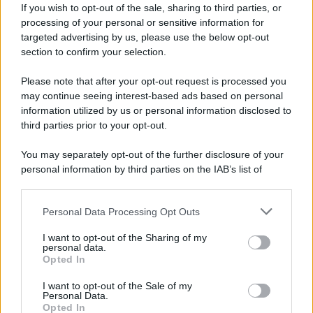
If you wish to opt-out of the sale, sharing to third parties, or
processing of your personal or sensitive information for
targeted advertising by us, please use the below opt-out
section to confirm your selection.
Please note that after your opt-out request is processed you
may continue seeing interest-based ads based on personal
information utilized by us or personal information disclosed to
third parties prior to your opt-out.
La controffensiva di Lula: BRICS vs. dollaro
You may separately opt-out of the further disclosure of your
nella guerra commerciale con Washington
personal information by third parties on the IAB’s list of
downstream participants.
Personal Data Processing Opt Outs
This information may also be disclosed by us to third parties
on the IAB’s List of Downstream Participants that may further
I want to opt-out of the Sharing of my
07 Agosto 2025 16:42
disclose it to other third parties.
personal data.
Opted In
Please note that this website/app uses one or more Google
services and may gather and store information including but
I want to opt-out of the Sale of my
Personal Data.
not limited to your visit or usage behaviour. You may click to
Opted In
grant or deny consent to Google and its third-party tags to