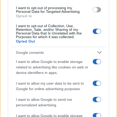
use your data for below specified purposes in below Google
I want to opt-out of processing my
consent section.
Personal Data for Targeted Advertising.
Opted In
I want to opt-out of Collection, Use,
Retention, Sale, and/or Sharing of my
Personal Data that Is Unrelated with the
Purposes for which it was collected.
Opted Out
Registro di ispezione di un drone
intelligente
Google consents
30 Luglio 2026 09:00
I want to allow Google to enable storage
related to advertising like cookies on web or
device identifiers in apps.
#
LA
BELT
AND
ROAD
INITIATIVE
I want to allow my user data to be sent to
Google for online advertising purposes.
I want to allow Google to send me
personalized advertising.
I want to allow Google to enable storage