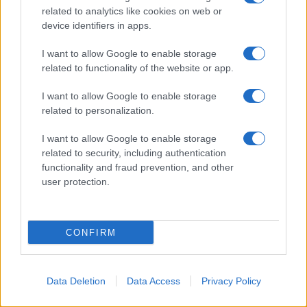
related to analytics like cookies on web or
device identifiers in apps.
Yunnan: Dove il tè incontra il caffè e la
I want to allow Google to enable storage
macadamia profuma di futuro
related to functionality of the website or app.
27 Ottobre 2025 10:00
I want to allow Google to enable storage
related to personalization.
#
I
MEDIA
ALLA
GUERRA
I want to allow Google to enable storage
related to security, including authentication
functionality and fraud prevention, and other
user protection.
di Francesco Santoianni
CONFIRM
Milioni di chiamate spam? Colpa dello
Data Deletion
Data Access
Privacy Policy
Stato che non c’è più
28 Luglio 2026 16:00