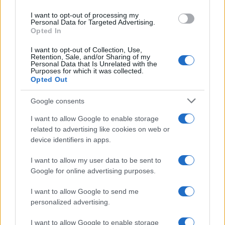
use your data for below specified purposes in below Google
Una finestra aperta
I want to opt-out of processing my
consent section.
Personal Data for Targeted Advertising.
Opted In
I want to opt-out of Collection, Use,
Retention, Sale, and/or Sharing of my
Personal Data that Is Unrelated with the
Il vero senso, e la prospettiva autentica,
Purposes for which it was collected.
della legge sulla promozione del
Opted Out
progresso e dell’unità etnica
Google consents
03 Agosto 2026 14:00
I want to allow Google to enable storage
related to advertising like cookies on web or
device identifiers in apps.
#
SCELTI
DAL
PEOPLE'S
DAILY
I want to allow my user data to be sent to
Google for online advertising purposes.
I want to allow Google to send me
personalized advertising.
I want to allow Google to enable storage