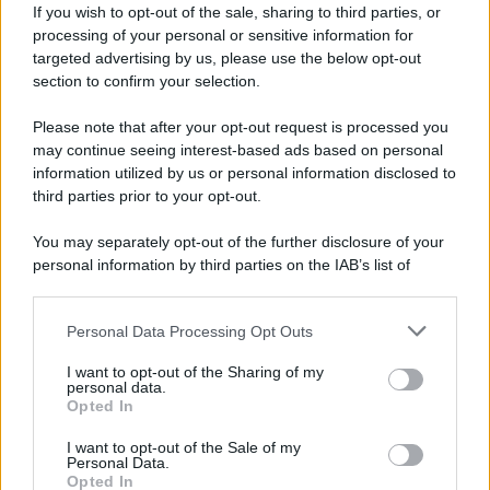
If you wish to opt-out of the sale, sharing to third parties, or
processing of your personal or sensitive information for
targeted advertising by us, please use the below opt-out
section to confirm your selection.
Please note that after your opt-out request is processed you
Berlino salva la privacy delle chat online –
may continue seeing interest-based ads based on personal
ma il rischio censura resta all’orizzonte
information utilized by us or personal information disclosed to
17 Ottobre 2025 13:00
third parties prior to your opt-out.
You may separately opt-out of the further disclosure of your
personal information by third parties on the IAB’s list of
#
UNA
FINESTRA
APERTA
downstream participants.
Personal Data Processing Opt Outs
This information may also be disclosed by us to third parties
Una finestra aperta
on the IAB’s List of Downstream Participants that may further
I want to opt-out of the Sharing of my
disclose it to other third parties.
personal data.
Opted In
Please note that this website/app uses one or more Google
services and may gather and store information including but
I want to opt-out of the Sale of my
Personal Data.
not limited to your visit or usage behaviour. You may click to
La governance cinese vista dai
Opted In
grant or deny consent to Google and its third-party tags to