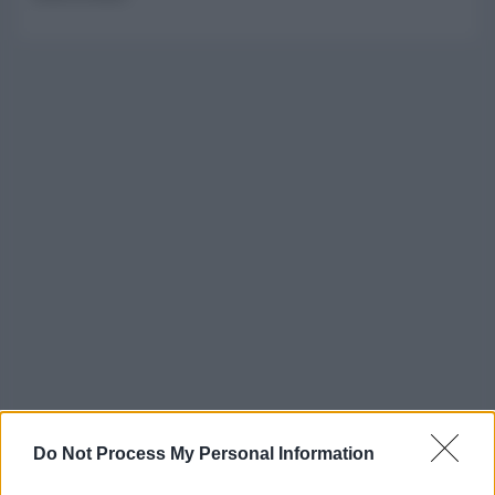
Do Not Process My Personal Information