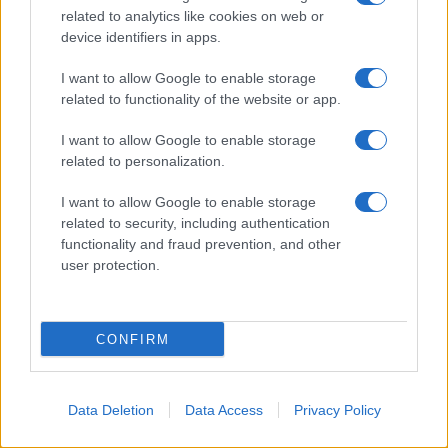
#
EDITORIALI
related to analytics like cookies on web or
device identifiers in apps.
I want to allow Google to enable storage
related to functionality of the website or app.
I want to allow Google to enable storage
related to personalization.
I want to allow Google to enable storage
Cina, Russia e Iran, io ve l’avevo detto (di
related to security, including authentication
Vito Petrocelli)
functionality and fraud prevention, and other
07 Agosto 2026 18:00
user protection.
CONFIRM
#
STORIA
IN
DIRETTA
Data Deletion
Data Access
Privacy Policy
di Loretta Napoleoni