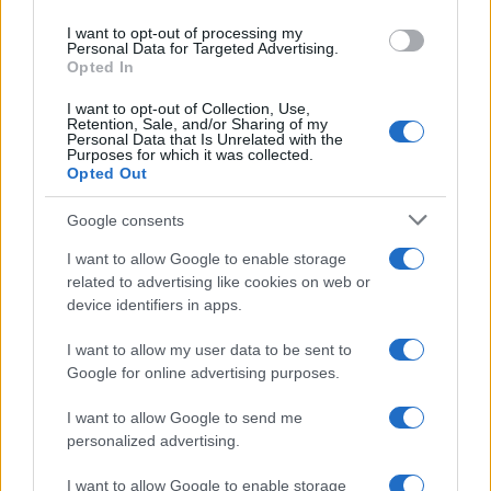
use your data for below specified purposes in below Google
I want to opt-out of processing my
consent section.
Personal Data for Targeted Advertising.
Opted In
La Trilogia del Rimosso di Michelangelo
Severgnini, prodotta da l'AntiDiplomatico,
I want to opt-out of Collection, Use,
interamente in chiaro
Retention, Sale, and/or Sharing of my
Personal Data that Is Unrelated with the
24 Luglio 2026 15:49
Purposes for which it was collected.
Opted Out
Google consents
#
GENERAZIONE
ANTIDIPLOMATICA
I want to allow Google to enable storage
related to advertising like cookies on web or
device identifiers in apps.
I want to allow my user data to be sent to
Google for online advertising purposes.
I want to allow Google to send me
personalized advertising.
Berlino salva la privacy delle chat online –
ma il rischio censura resta all’orizzonte
I want to allow Google to enable storage