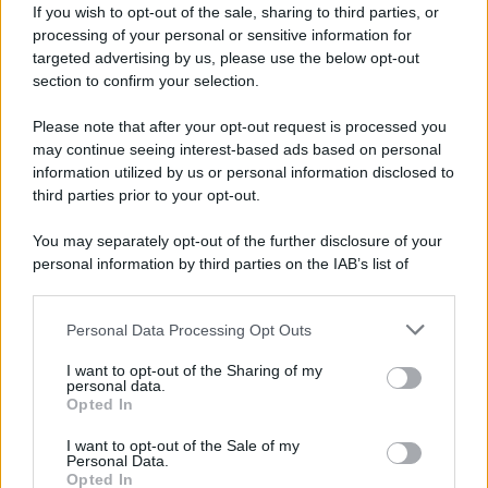
#
ECONOMIA
E
DINTORNI
If you wish to opt-out of the sale, sharing to third parties, or
processing of your personal or sensitive information for
targeted advertising by us, please use the below opt-out
di Giuseppe Masala
section to confirm your selection.
Please note that after your opt-out request is processed you
may continue seeing interest-based ads based on personal
information utilized by us or personal information disclosed to
third parties prior to your opt-out.
Gli Stati Uniti stanno perdendo “la Guerra
Mondiale a pezzi”?
You may separately opt-out of the further disclosure of your
personal information by third parties on the IAB’s list of
25 Giugno 2026 10:00
downstream participants.
Personal Data Processing Opt Outs
This information may also be disclosed by us to third parties
on the IAB’s List of Downstream Participants that may further
#
EXODUS
I want to opt-out of the Sharing of my
disclose it to other third parties.
personal data.
Opted In
Please note that this website/app uses one or more Google
di Michelangelo Severgnini
services and may gather and store information including but
I want to opt-out of the Sale of my
Personal Data.
not limited to your visit or usage behaviour. You may click to
Opted In
grant or deny consent to Google and its third-party tags to