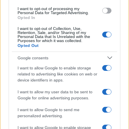
use your data for below specified purposes in below Google
I want to opt-out of processing my
consent section.
Personal Data for Targeted Advertising.
Opted In
I want to opt-out of Collection, Use,
Retention, Sale, and/or Sharing of my
Personal Data that Is Unrelated with the
Purposes for which it was collected.
Opted Out
Malvinas, la verità dietro il racconto
Google consents
occidentale
I want to allow Google to enable storage
16 Luglio 2026 15:34
related to advertising like cookies on web or
device identifiers in apps.
di Fabrizio Verde Nei giorni che precedenti la sfida ai
Mondiali tra Inghilterra e Argentina, e anche a tutt’ora, è
I want to allow my user data to be sent to
tornata a circolare una versione della storia delle Malvinas
Google for online advertising purposes.
che...
I want to allow Google to send me
personalized advertising.
I want to allow Google to enable storage