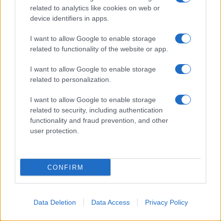
related to analytics like cookies on web or
Le più recenti da WORLD AFFAIRS
device identifiers in apps.
I want to allow Google to enable storage
related to functionality of the website or app.
I want to allow Google to enable storage
related to personalization.
I want to allow Google to enable storage
related to security, including authentication
functionality and fraud prevention, and other
user protection.
Iran-USA, scoppia il caso dei dati
manipolati: il nuovo metodo del Pentagono
CONFIRM
per minimizzare le perdite
Data Deletion
Data Access
Privacy Policy
05 Agosto 2026 09:00