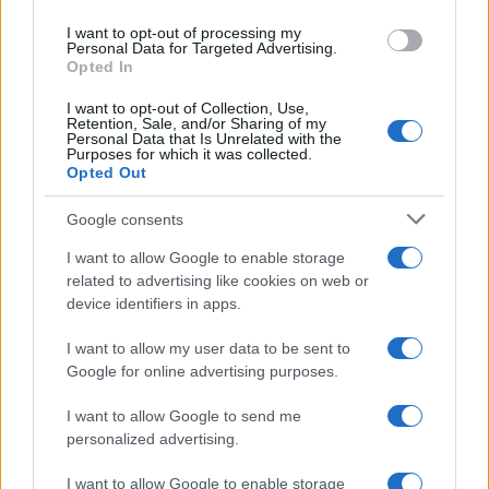
use your data for below specified purposes in below Google
#
ECONOMIA
E
DINTORNI
I want to opt-out of processing my
consent section.
Personal Data for Targeted Advertising.
Opted In
di Giuseppe Masala
I want to opt-out of Collection, Use,
Retention, Sale, and/or Sharing of my
Personal Data that Is Unrelated with the
Purposes for which it was collected.
Opted Out
Google consents
Gli Stati Uniti stanno perdendo “la Guerra
Mondiale a pezzi”?
I want to allow Google to enable storage
related to advertising like cookies on web or
25 Giugno 2026 10:00
device identifiers in apps.
I want to allow my user data to be sent to
Google for online advertising purposes.
#
EXODUS
I want to allow Google to send me
personalized advertising.
di Michelangelo Severgnini
I want to allow Google to enable storage