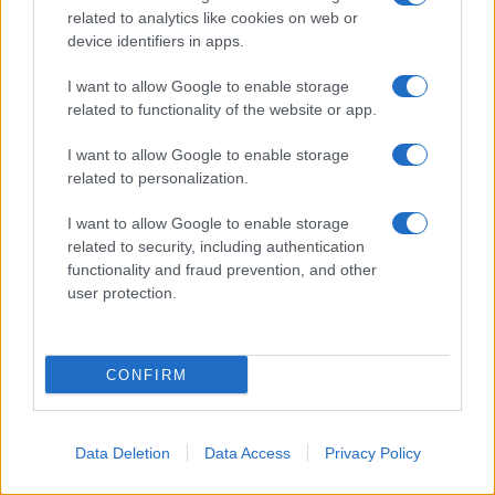
related to analytics like cookies on web or
di Francesco Santoianni
device identifiers in apps.
I want to allow Google to enable storage
related to functionality of the website or app.
I want to allow Google to enable storage
Milioni di chiamate spam? Colpa dello
related to personalization.
Stato che non c’è più
I want to allow Google to enable storage
28 Luglio 2026 16:00
related to security, including authentication
functionality and fraud prevention, and other
user protection.
#
NATIVI
CONFIRM
di Raffaella Milandri
Data Deletion
Data Access
Privacy Policy