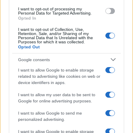
use your data for below specified purposes in below Google
I want to opt-out of processing my
consent section.
Personal Data for Targeted Advertising.
Opted In
#
LA
BELT
AND
ROAD
INITIATIVE
I want to opt-out of Collection, Use,
Retention, Sale, and/or Sharing of my
Personal Data that Is Unrelated with the
Purposes for which it was collected.
Opted Out
Google consents
I want to allow Google to enable storage
related to advertising like cookies on web or
Yunnan: Dove il tè incontra il caffè e la
device identifiers in apps.
macadamia profuma di futuro
27 Ottobre 2025 10:00
I want to allow my user data to be sent to
Google for online advertising purposes.
I want to allow Google to send me
personalized advertising.
#
I
MEDIA
ALLA
GUERRA
I want to allow Google to enable storage