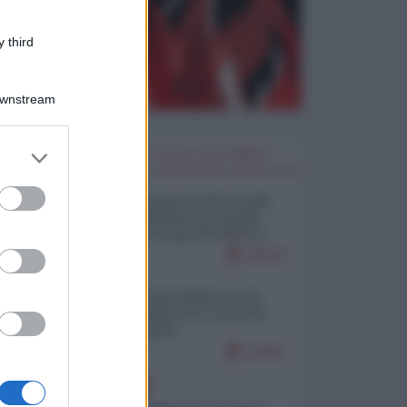
 third
Downstream
er and store
I PIÙ LETTI DELLA SETTIMANA
to grant or
ed purposes
Restare umani: la forma più
alta di ribellione al mondo
distopico di oggi (di Alberto
Bradanini)
20532
Ceuta: perché il Marocco fa
con noi quello che vuole (di
Alberto Negri)
12461
EUROPA