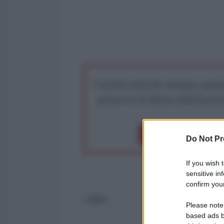
I nostri articoli saranno gratu
preserva la libera infor
Dona 1€
Don
Do Not Pr
If you wish 
sensitive in
confirm your
Litten
Please note
based ads b