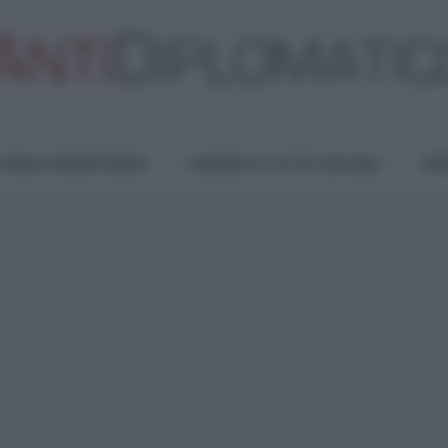
TURA E RESISTENZA
LAVORO E LOTTE SOCIALI
OPI