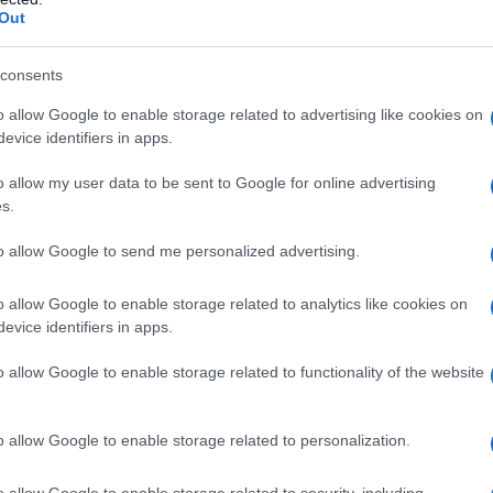
a sud mediterraneo (oltre Africa). Inoltre,
Out
usvalore marxiano relativo avrebbe avuto come
nologico. Siamo al 2023. Eccovi il quadro.
consents
o allow Google to enable storage related to advertising like cookies on
evice identifiers in apps.
ATTENZIONE!
o allow my user data to be sent to Google for online advertising
r reagire alla dittatura degli algoritmi.
s.
iDiplomatico lede un tuo diritto fondamentale.
to allow Google to send me personalized advertising.
a vera informazione pluralista.
a alla nostra Lunga Marcia.
o allow Google to enable storage related to analytics like cookies on
evice identifiers in apps.
o allow Google to enable storage related to functionality of the website
Abbonati!
o allow Google to enable storage related to personalization.
pure effettua una donazione
o allow Google to enable storage related to security, including