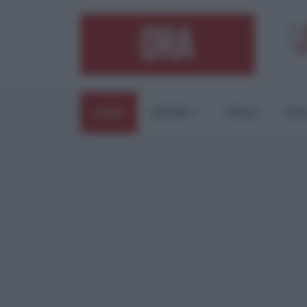
HOME
ESTERI
ITALIA
CUL