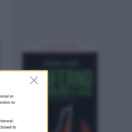
IL LIBRO DEL MESE
sonal or
ection to
nterest-
closed to