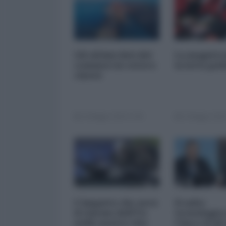
Gli ultimi dati del
La magistr
commercio estero
la lotta pol
cinese
14 Maggio 2024 12:00
13 Maggio 2024
L'impatto che avrà
Il salto
il riarmo dell'Ue
tecnologico
nelle nostre vite
Cina e il QE