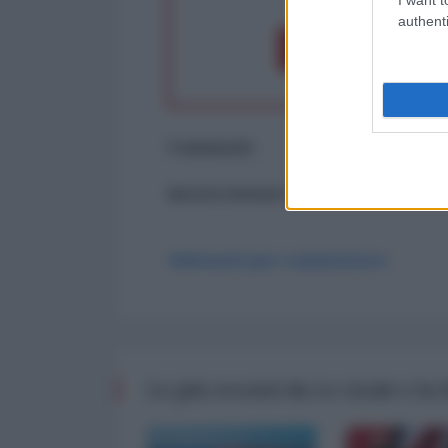
authenti
Dona 1€
Don
Commenti
ancora nessun commento
Abbonati per commentare
Le più recenti da Le cicale e la