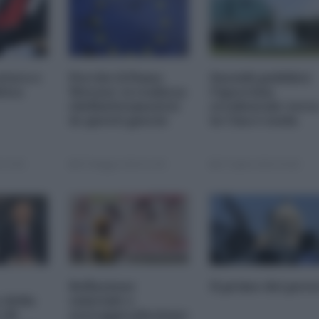
atura e
Perché il Piano
Sussidi pubblici:
itica
Werner si realizza
l'ipocrisia
(definitivamente)
occidentale vers
in questi giorni
la Cina è nuda
 13:00
07 Maggio 2024 11:00
27 Aprile 2024 19:00
Reflazione
Il primo dei pove
 della
salariale e
 (di
sovrapproduzione: