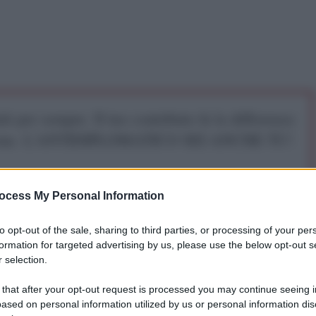
iti per sempre. Il tuo contributo fa la differenza:
mazione. L'ANTIDIPLOMATICO SEI ANCHE TU!
a 5€
Dona 15€
Scegli importo
ocess My Personal Information
to opt-out of the sale, sharing to third parties, or processing of your per
formation for targeted advertising by us, please use the below opt-out s
 selection.
 that after your opt-out request is processed you may continue seeing i
ased on personal information utilized by us or personal information dis