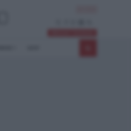
ACCEDI
Abbonati / Sostienici
NIONI
SHOP