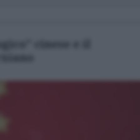
ogico" cinese e il
rxiano