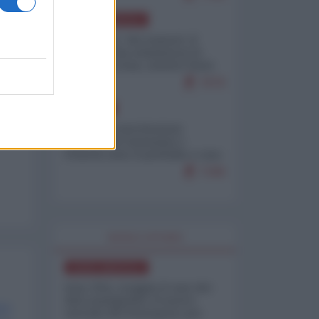
NORD-AMERICA
Il "mistero" dei numeri: il
governo Usa minimizza le
vittime in Iran, mentre fonti
interne...
7679
EUROPA
Mosca: le esercitazioni
nucleari di Germania e
Francia sono il preludio a una
guerra contro la Russia
7349
WORLD AFFAIRS
NORD-AMERICA
Iran-USA, scoppia il caso dei
dati manipolati: il nuovo
metodo del Pentagono per