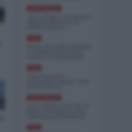
minimizzare le perdite
NORD-AMERICA
"Scorte al limite": il retroscena
CNN sulla difesa USA nel
conflitto iraniano
ASIA
o
Yemen, blocco Bab el-Mandab:
Le superpetroliere saudite
costrette a circumnavigare
l'Africa
ASIA
l'Iran era pronto a
bombardare l'Ucraina, cos'ha
fermato l'attacco
NORD-AMERICA
Guerra all'Iran, scorte USA al
limite: il Pentagono investe
miliardi per ricostituire gli
ri
arsenali
ASIA