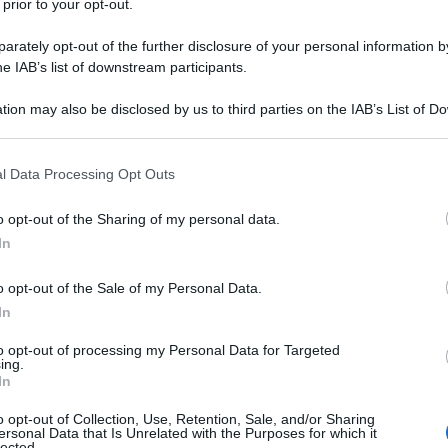
 prior to your opt-out.
rately opt-out of the further disclosure of your personal information by
i ieri su Milano Finanza di Wengli Zheng, gestore del
he IAB’s list of downstream participants.
tion may also be disclosed by us to third parties on the IAB’s List of 
ione offrono un contesto favorevole alla liquidità.
 that may further disclose it to other third parties.
 that this website/app uses one or more Google services and may gath
ri ad alta intensità di manodopera come
l Data Processing Opt Outs
including but not limited to your visit or usage behaviour. You may click 
onenti di assemblaggio dei prodotti elettronici.
 to Google and its third-party tags to use your data for below specifi
o opt-out of the Sharing of my personal data.
ogle consent section.
In
damente guadagnando quote di mercato in settori ad
ricambi auto, i componenti elettronici e le altre
o opt-out of the Sale of my Personal Data.
lle batterie Ev, alle smart grid e al fracking). La
In
nto di coda a vento contrario, ma il dividendo
ziato. I nuovi laureati annuali in materie Stem in
to opt-out of processing my Personal Data for Targeted
ing.
lesso dei Paesi occidentali".
In
del 2014, 2015, 2016 in cui scrivevo che il 15% della
o opt-out of Collection, Use, Retention, Sale, and/or Sharing
ersonal Data that Is Unrelated with the Purposes for which it
a intensità di manodopera si sarebbe spostata nel
lected.