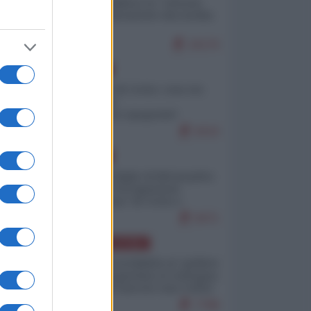
Quali sarebbero le “vittorie
ucraine” decantate dai media
italici?
10170
EUROPA
Invasione di Ceuta: cosa sta
accadendo
nell'enclave spagnola?
9210
EUROPA
Quando il figlio di Netanyahu
incitava "l'occupazione
musulmana" di Ceuta e
Melilla
8471
AMERICA LATINA
Dalla Convertibilità al "grillete
fiscal": l'Argentina si consegna
ai mercati (ancora una volta)
7788