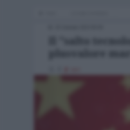
Home
Le cicale e la formica
25 Gennaio 2023 09:00
Il "salto tecnol
plusvalore ma
3697