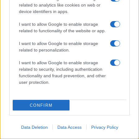
related to analytics like cookies on web or
#
STORIA
IN
DIRETTA
device identifiers in apps.
I want to allow Google to enable storage
di Loretta Napoleoni
related to functionality of the website or app.
I want to allow Google to enable storage
related to personalization.
I want to allow Google to enable storage
related to security, including authentication
"Black Rock non perde mai" – l'allarme di
functionality and fraud prevention, and other
Volpi sulla bolla tecnologica
user protection.
27 Giugno 2026 16:24
CONFIRM
#
MONDISUD
Data Deletion
Data Access
Privacy Policy
di Fabrizio Verde