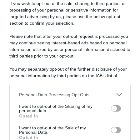
If you wish to opt-out of the sale, sharing to third parties, or
di Giuseppe Masala
processing of your personal or sensitive information for
targeted advertising by us, please use the below opt-out
section to confirm your selection.
Please note that after your opt-out request is processed you
may continue seeing interest-based ads based on personal
Gli Stati Uniti stanno perdendo “la Guerra
information utilized by us or personal information disclosed to
Mondiale a pezzi”?
third parties prior to your opt-out.
25 Giugno 2026 10:00
You may separately opt-out of the further disclosure of your
personal information by third parties on the IAB’s list of
downstream participants.
#
EXODUS
Personal Data Processing Opt Outs
This information may also be disclosed by us to third parties
on the IAB’s List of Downstream Participants that may further
I want to opt-out of the Sharing of my
disclose it to other third parties.
di Michelangelo Severgnini
personal data.
Opted In
Please note that this website/app uses one or more Google
services and may gather and store information including but
I want to opt-out of the Sale of my
Personal Data.
not limited to your visit or usage behaviour. You may click to
Opted In
grant or deny consent to Google and its third-party tags to