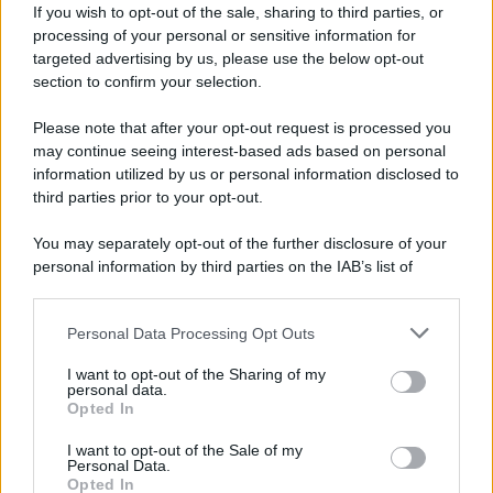
If you wish to opt-out of the sale, sharing to third parties, or
processing of your personal or sensitive information for
targeted advertising by us, please use the below opt-out
section to confirm your selection.
Please note that after your opt-out request is processed you
may continue seeing interest-based ads based on personal
information utilized by us or personal information disclosed to
third parties prior to your opt-out.
I PIÙ LETTI DELLA SETTIMANA
You may separately opt-out of the further disclosure of your
Restare umani: la forma più alta di ribellione al
personal information by third parties on the IAB’s list of
mondo distopico di oggi (di Alberto Bradanini)
downstream participants.
19577
Personal Data Processing Opt Outs
This information may also be disclosed by us to third parties
on the IAB’s List of Downstream Participants that may further
Ceuta: perché il Marocco fa con noi quello che vuole
I want to opt-out of the Sharing of my
(di Alberto Negri)
disclose it to other third parties.
personal data.
Opted In
12344
Please note that this website/app uses one or more Google
services and may gather and store information including but
I want to opt-out of the Sale of my
EUROPA
Personal Data.
not limited to your visit or usage behaviour. You may click to
Quali sarebbero le “vittorie ucraine” decantate dai
Opted In
grant or deny consent to Google and its third-party tags to