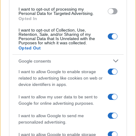
media italici?
use your data for below specified purposes in below Google
I want to opt-out of processing my
9717
consent section.
Personal Data for Targeted Advertising.
Opted In
EUROPA
Invasione di Ceuta: cosa sta accadendo
I want to opt-out of Collection, Use,
nell'enclave spagnola?
Retention, Sale, and/or Sharing of my
Personal Data that Is Unrelated with the
9189
Purposes for which it was collected.
Opted Out
EUROPA
Quando il figlio di Netanyahu incitava
Google consents
"l'occupazione musulmana" di Ceuta e Melilla
I want to allow Google to enable storage
8358
related to advertising like cookies on web or
device identifiers in apps.
AMERICA LATINA
Dalla Convertibilità al "grillete fiscal": l'Argentina si
I want to allow my user data to be sent to
consegna ai mercati (ancora una volta)
Google for online advertising purposes.
7696
I want to allow Google to send me
NORD-AMERICA
personalized advertising.
Il "mistero" dei numeri: il governo Usa minimizza le
vittime in Iran, mentre fonti interne...
I want to allow Google to enable storage