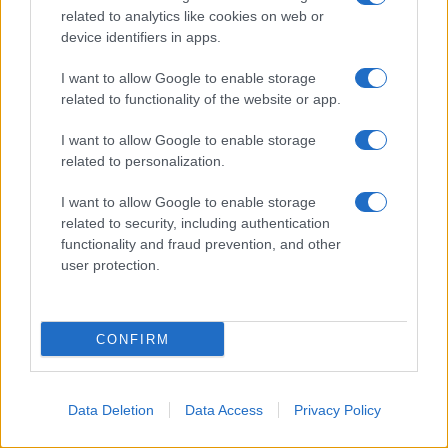
related to analytics like cookies on web or
device identifiers in apps.
#
LA
BELT
AND
ROAD
INITIATIVE
I want to allow Google to enable storage
related to functionality of the website or app.
I want to allow Google to enable storage
related to personalization.
I want to allow Google to enable storage
related to security, including authentication
functionality and fraud prevention, and other
user protection.
Yunnan: Dove il tè incontra il caffè e la
macadamia profuma di futuro
27 Ottobre 2025 10:00
CONFIRM
#
I
MEDIA
ALLA
GUERRA
Data Deletion
Data Access
Privacy Policy