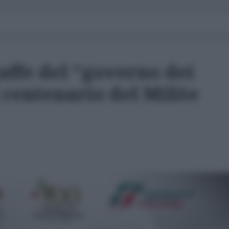
affe del “governo dei
l centenario del Milite