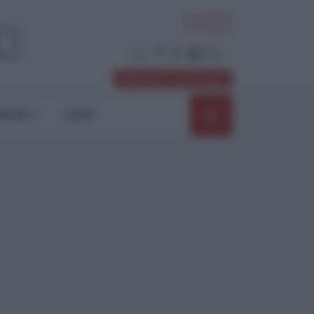
ACCEDI
Abbonati / Sostienici
NIONI
SHOP