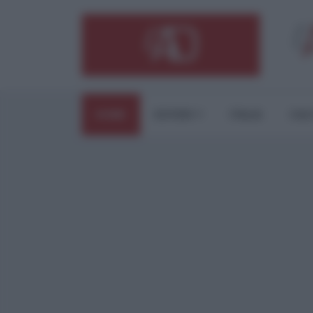
HOME
ESTERI
ITALIA
CUL