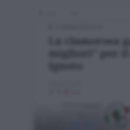
Home
Italia
22 Ottobre 2021 21:16
La clamorosa g
migliori” per i
Ignoto
Fabrizio Verde
3150