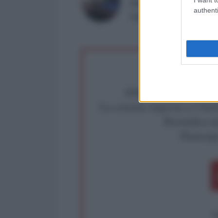
Direttore de l'AntiDiplom
authenti
Giornalista di stretta os
Abbiamo poco tempo pe
La censura imposta a l'Ant
Rivendica un
Partecip
op