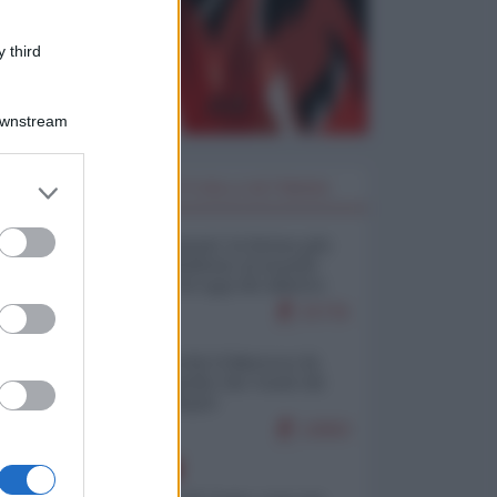
 third
Downstream
er and store
I PIÙ LETTI DELLA SETTIMANA
to grant or
ed purposes
Restare umani: la forma più
alta di ribellione al mondo
distopico di oggi (di Alberto
Bradanini)
21731
Ceuta: perché il Marocco fa
con noi quello che vuole (di
Alberto Negri)
12602
EUROPA