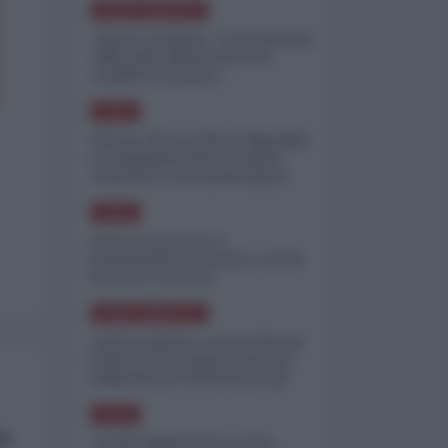
NORD-AMERICA
"Scorte al limite": il retroscena
CNN sulla difesa USA nel
conflitto iraniano
ASIA
Yemen, blocco Bab el-Mandab:
Le superpetroliere saudite
costrette a circumnavigare
l'Africa
ASIA
l'Iran era pronto a
bombardare l'Ucraina, cos'ha
fermato l'attacco
NORD-AMERICA
Guerra all'Iran, scorte USA al
limite: il Pentagono investe
miliardi per ricostituire gli
arsenali
ASIA
6%
Canale diplomatico resta