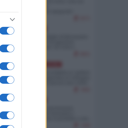
Invasione di Ceuta: cosa sta
accadendo
nell'enclave spagnola?
9271
EUROPA
Quando il figlio di Netanyahu
incitava "l'occupazione
musulmana" di Ceuta e
Melilla
8601
AMERICA LATINA
Dalla Convertibilità al "grillete
fiscal": l'Argentina si consegna
ai mercati (ancora una volta)
7892
EUROPA
Mosca: le esercitazioni
nucleari di Germania e
Francia sono il preludio a una
guerra contro la Russia
7488