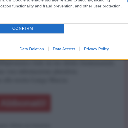
atico. Napoletano classe '80
cation functionality and fraud prevention, and other user protection.
servanza maradoniana
CONFIRM
ATTENZIONE!
Data Deletion
Data Access
Privacy Policy
r reagire alla dittatura degli algoritmi.
iDiplomatico lede un tuo diritto fondamentale.
a vera informazione pluralista.
a alla nostra Lunga Marcia.
Abbonati!
pure effettua una donazione