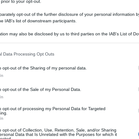
 prior to your opt-out.
rately opt-out of the further disclosure of your personal information by
he IAB’s list of downstream participants.
l Consiglio ha dell’incredibile: il centenario del Milite
ene celebrato con una locandina dove vi sono
tion may also be disclosed by us to third parties on the IAB’s List of 
si e sullo sfondo una cartina della Colombia.
 that may further disclose it to other third parties.
 that this website/app uses one or more Google services and may gath
l Data Processing Opt Outs
including but not limited to your visit or usage behaviour. You may click 
 to Google and its third-party tags to use your data for below specifi
o opt-out of the Sharing of my personal data.
ogle consent section.
ente. L’utente andyblack su Twitter scrive: “Il
In
lite Ignoto copia la cartolina di guerra di Corea”, e
gli account del ministero della Difesa e di Lorenzo
o opt-out of the Sale of my Personal Data.
In
Ora sapere chi l’ha approvato!”.
to opt-out of processing my Personal Data for Targeted
ing.
 Italiano celebra il centenario del #militeignoto
In
le un soldato americano della seconda guerra
o opt-out of Collection, Use, Retention, Sale, and/or Sharing
ersonal Data that Is Unrelated with the Purposes for which it
lected.