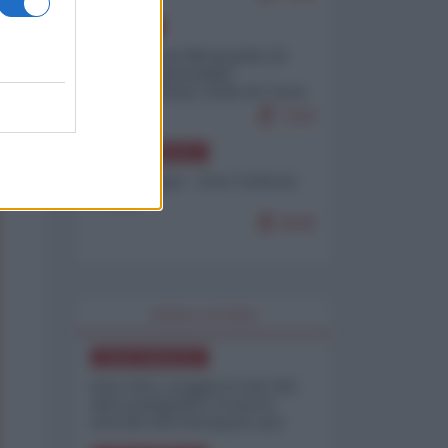
EUROPA
Petro accusa Netanyahu di
essere responsabile
"dell'invasione civile di Ceuta
da parte dei marocchini"
7103
NORD-AMERICA
Chris Hedges - Don Corleone
Trump
6949
WORLD AFFAIRS
NORD-AMERICA
Iran-USA, scoppia il caso dei
dati manipolati: il nuovo
metodo del Pentagono per
minimizzare le perdite