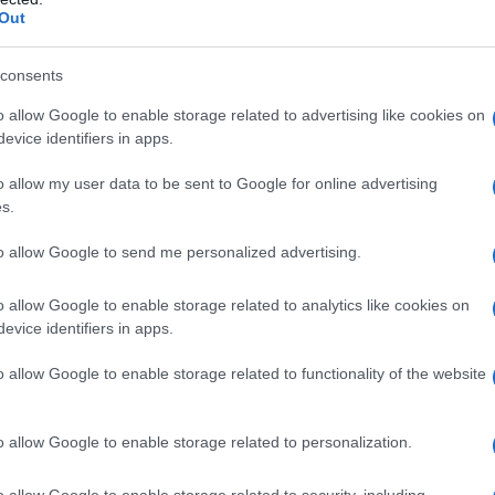
Out
 raffigura dei soldati statunitensi durante la guerra
ndo conflitto mondiale.
consents
o allow Google to enable storage related to advertising like cookies on
ne social c’è la cartina: sulla mappa geografica si
evice identifiers in apps.
a, capitale del dipartimento di Bolivar. Come sia
a che celebra il centenario del Milite Ignoto italiano
o allow my user data to be sent to Google for online advertising
s.
to allow Google to send me personalized advertising.
rio del Milite Ignoto sono in grado di fare qualcosa
social indignato per la gaffe.
o allow Google to enable storage related to analytics like cookies on
evice identifiers in apps.
 nell’auto colonizzazione, al punto di celebrare i
o allow Google to enable storage related to functionality of the website
o allow Google to enable storage related to personalization.
o allow Google to enable storage related to security, including