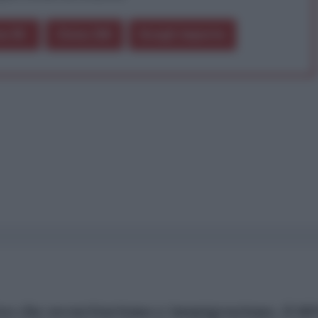
a 5€
Dona 15€
Scegli importo
ro che securitarismo e immigrazione, il 6