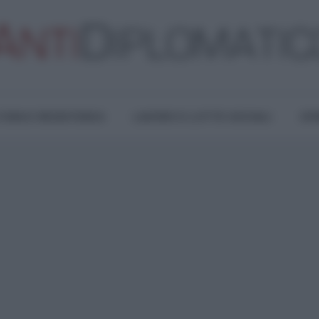
TURA E RESISTENZA
LAVORO E LOTTE SOCIALI
OPI