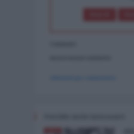
Dona 1€
Don
Commenti
ancora nessun commento
Abbonati per commentare
Potrebbe anche interessarti
Alt
ITALIA