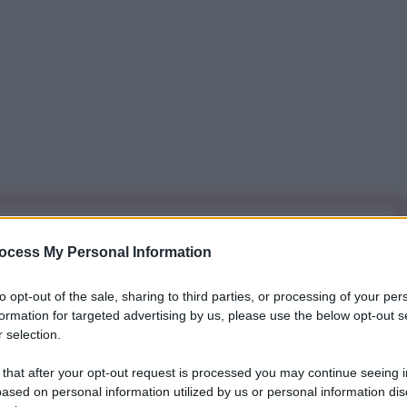
iti per sempre. Il tuo contributo fa la differenza:
ocess My Personal Information
mazione. L'ANTIDIPLOMATICO SEI ANCHE TU!
to opt-out of the sale, sharing to third parties, or processing of your per
formation for targeted advertising by us, please use the below opt-out s
a 5€
Dona 15€
Scegli importo
 selection.
 that after your opt-out request is processed you may continue seeing i
ased on personal information utilized by us or personal information dis
 migliori” per commemorare il centenario del Milite