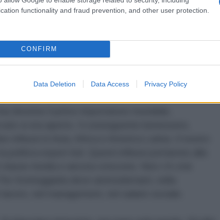
il compimento marxiano del mercato mondiale a
cation functionality and fraud prevention, and other user protection.
Berlino.
cumulazione di capitale, metodi tradizionali di
CONFIRM
a, vennero abbandonati per fare il salto tecnologico
iu bassi, portò alla conquista di quote di mercato
 nel 2008 ci fu la svolta con il plusvalore relativo.
Data Deletion
Data Access
Privacy Policy
Cina divenne il primo importatore mondiale,
cato si era aperto. Il conseguente benessere,
influssi in Asia, Africa e America Latina. Il nostro
a politica export led. Questi influssi portarono alla
di classe media e ancora crescono. Non c'è crisi
 Per fronteggiarla deve ammodernarti, nella
 lavoro, nel management, nel salario sociale.