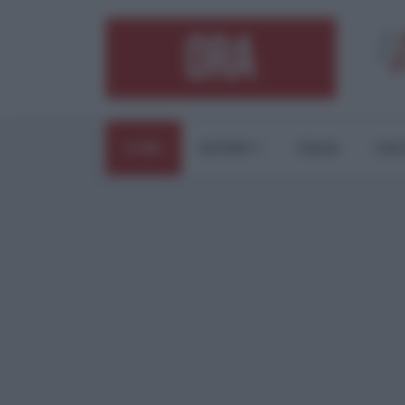
HOME
ESTERI
ITALIA
CUL