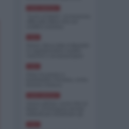
minimizzare le perdite
NORD-AMERICA
"Scorte al limite": il retroscena
CNN sulla difesa USA nel
conflitto iraniano
ASIA
Yemen, blocco Bab el-Mandab:
Le superpetroliere saudite
costrette a circumnavigare
l'Africa
ASIA
l'Iran era pronto a
bombardare l'Ucraina, cos'ha
fermato l'attacco
NORD-AMERICA
Guerra all'Iran, scorte USA al
limite: il Pentagono investe
miliardi per ricostituire gli
arsenali
ASIA