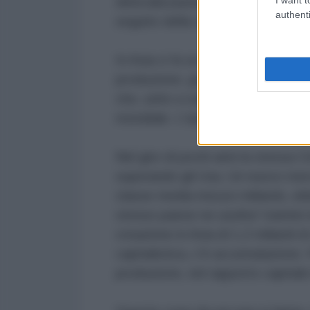
delocalizzazioni. Non è così, è 
authenti
seguito della caduta del Muro di 
In Asia ci fu un nuovo ciclo di ac
produzione, grazie all'informatic
che, unito a salari inizialmente p
mondiale. L'epicentro è la Cina. Ma
Nel giro di pochi anni la stessa 
superando gli Usa. Un nuovo mer
classe media mezzo miliardo, ebbe 
stesso paese ne usufrui' tramite l
creazione in Asia di 1,2 miliardi 
capitalistica, c'è accumulazione.
produzione, nel rapporto capitale