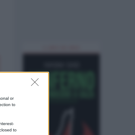
IL LIBRO DEL MESE
sonal or
ection to
nterest-
closed to