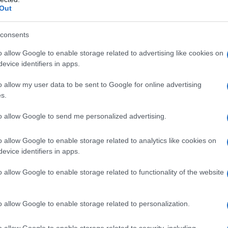
ascesa del movimento operaio occidentale da parte
Out
to.
consents
 decine di migliaia di scioperi spontanei. La risposta
o allow Google to enable storage related to advertising like cookies on
mil feudale, ma il plusvalore relativo e il conseguente
evice identifiers in apps.
o allow my user data to be sent to Google for online advertising
s.
no interviste, vanno in tv, comprano giornali. Mi
Poi vanno a Cortina, Davos, Portofino, Costa
to allow Google to send me personalized advertising.
uote di mercato allora è cattivo. E dunque che si
o allow Google to enable storage related to analytics like cookies on
bbassare ancor di più il "costo del lavoro". La simil
evice identifiers in apps.
itale lavoro che conoscono.
o allow Google to enable storage related to functionality of the website
nni, nel mentre gli italiani vedevano il Grande
che gli stavano tagliando il salario sociale globale di
o allow Google to enable storage related to personalization.
i "globalizzazione", derivante per lo più da
o allow Google to enable storage related to security, including