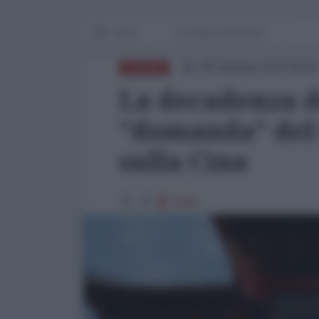
Home
Le cicale e la formica
08 Gennaio 2023 08:00
EUROPA
La decadenza de
"domanda" del 
sulla Cina
6666