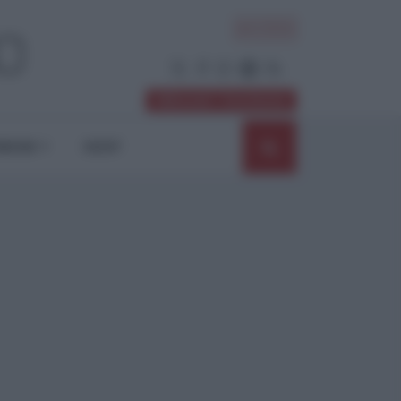
ACCEDI
Abbonati / Sostienici
NIONI
SHOP