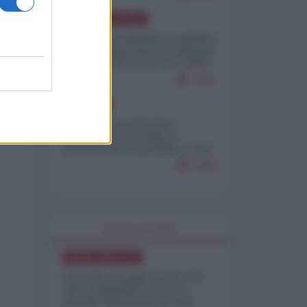
AMERICA LATINA
Dalla Convertibilità al "grillete
fiscal": l'Argentina si consegna
ai mercati (ancora una volta)
7932
EUROPA
Mosca: le esercitazioni
nucleari di Germania e
Francia sono il preludio a una
guerra contro la Russia
7508
WORLD AFFAIRS
NORD-AMERICA
Iran-USA, scoppia il caso dei
dati manipolati: il nuovo
metodo del Pentagono per