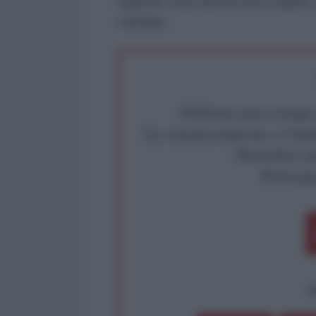
Queste cose da noi non si fanno. S
corrono.
Abbiamo poco tempo pe
La censura imposta a l'Ant
Rivendica un
Partecip
op