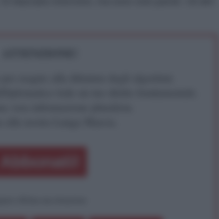
i rilasciano interviste, ma sono solo parole. Gli altri
ATTENZIONE!
r reagire alla dittatura degli algoritmi.
iDiplomatico lede un tuo diritto fondamentale.
a vera informazione pluralista.
a alla nostra Lunga Marcia.
Abbonati!
pure effettua una donazione