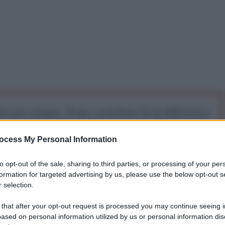
iti per sempre. Il tuo contributo fa la differenza:
mazione. L'ANTIDIPLOMATICO SEI ANCHE TU!
ocess My Personal Information
a 5€
Dona 15€
Scegli importo
to opt-out of the sale, sharing to third parties, or processing of your per
formation for targeted advertising by us, please use the below opt-out s
 selection.
 that after your opt-out request is processed you may continue seeing i
ased on personal information utilized by us or personal information dis