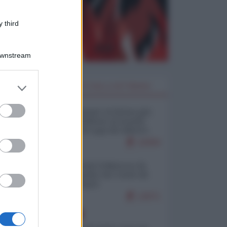
 third
Downstream
er and store
I PIÙ LETTI DELLA SETTIMANA
to grant or
ed purposes
Restare umani: la forma più
alta di ribellione al mondo
distopico di oggi (di Alberto
Bradanini)
22094
Ceuta: perché il Marocco fa
con noi quello che vuole (di
Alberto Negri)
12671
EUROPA