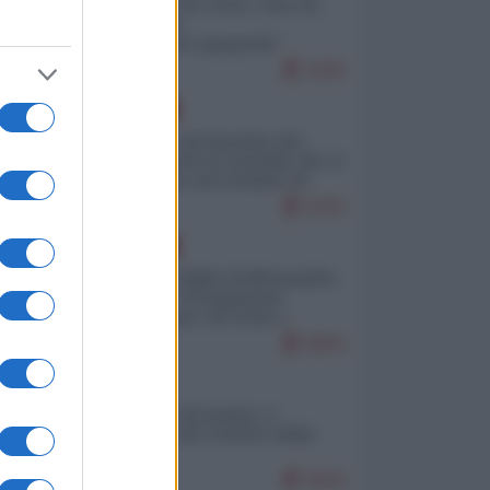
Invasione di Ceuta: cosa sta
accadendo
nell'enclave spagnola?
9295
EUROPA
La mappa di Eurostat che
smonta tutte le storielle che vi
raccontano sul turismo di
massa
8793
EUROPA
Quando il figlio di Netanyahu
incitava "l'occupazione
musulmana" di Ceuta e
Melilla
8664
ITALIA
Il turismo di massa e i
"risvegli" del Corriere della
sera
8618