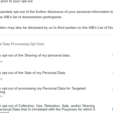
 prior to your opt-out.
rately opt-out of the further disclosure of your personal information by
icolo dal titolo: "Ci conviene o no che la Cina si
he IAB’s list of downstream participants.
ce". Ecco, ci si augura che una parte significativa
tion may also be disclosed by us to third parties on the IAB’s List of 
Perché non riescono a competere.
 that may further disclose it to other third parties.
 that this website/app uses one or more Google services and may gath
l Data Processing Opt Outs
including but not limited to your visit or usage behaviour. You may click 
 to Google and its third-party tags to use your data for below specifi
o opt-out of the Sharing of my personal data.
ro che vendere e dedicarsi alla finanza.
ogle consent section.
In
no alla finanza.
o opt-out of the Sale of my Personal Data.
In
o ci sono è perché Mamma Stato ha dato i soldini. E
to opt-out of processing my Personal Data for Targeted
ing.
rviste chiedendone altri. Un socialismo per i ricchi,
In
overisce.
o opt-out of Collection, Use, Retention, Sale, and/or Sharing
ersonal Data that Is Unrelated with the Purposes for which it
lected.