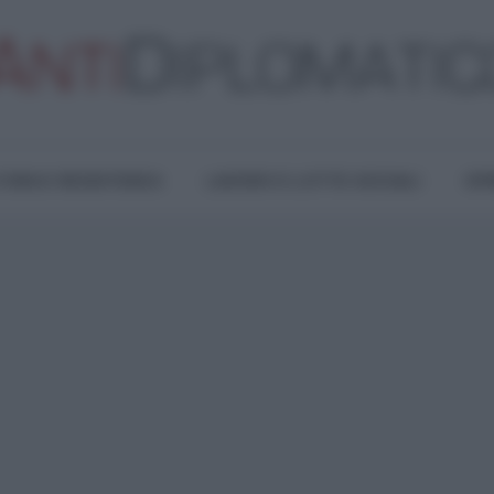
TURA E RESISTENZA
LAVORO E LOTTE SOCIALI
OPI