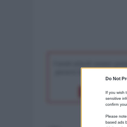
I nostri articoli saranno gratu
preserva la libera infor
Do Not Pr
Dona 1€
Don
If you wish 
sensitive in
confirm your
Please note
based ads b