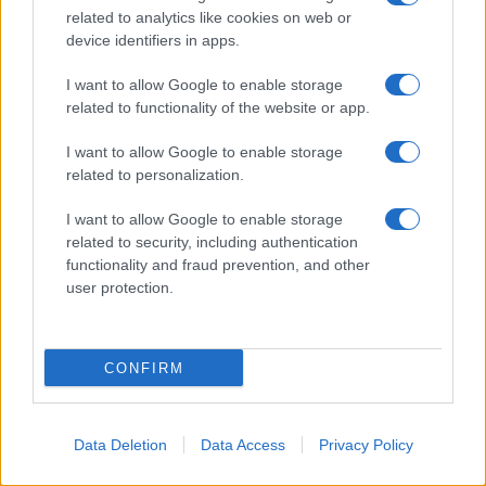
related to analytics like cookies on web or
device identifiers in apps.
I want to allow Google to enable storage
Gli Stati Uniti stanno perdendo “la Guerra
related to functionality of the website or app.
Mondiale a pezzi”?
I want to allow Google to enable storage
25 Giugno 2026 10:00
related to personalization.
I want to allow Google to enable storage
related to security, including authentication
#
EXODUS
functionality and fraud prevention, and other
user protection.
di Michelangelo Severgnini
CONFIRM
La Trilogia del Rimosso di Michelangelo
Data Deletion
Data Access
Privacy Policy
Severgnini, prodotta da l'AntiDiplomatico,
interamente in chiaro