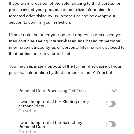
Vito Petrocelli)
If you wish to opt-out of the sale, sharing to third parties, or
processing of your personal or sensitive information for
07 Agosto 2026 18:00
targeted advertising by us, please use the below opt-out
section to confirm your selection.
Please note that after your opt-out request is processed you
#
STORIA
IN
DIRETTA
may continue seeing interest-based ads based on personal
information utilized by us or personal information disclosed to
third parties prior to your opt-out.
di Loretta Napoleoni
You may separately opt-out of the further disclosure of your
personal information by third parties on the IAB’s list of
downstream participants.
Personal Data Processing Opt Outs
This information may also be disclosed by us to third parties
"Black Rock non perde mai" – l'allarme di
on the IAB’s List of Downstream Participants that may further
I want to opt-out of the Sharing of my
Volpi sulla bolla tecnologica
disclose it to other third parties.
personal data.
Opted In
27 Giugno 2026 16:24
Please note that this website/app uses one or more Google
services and may gather and store information including but
I want to opt-out of the Sale of my
Personal Data.
not limited to your visit or usage behaviour. You may click to
Opted In
grant or deny consent to Google and its third-party tags to