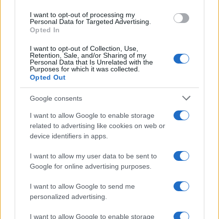
#
MONDISUD
use your data for below specified purposes in below Google
I want to opt-out of processing my
consent section.
Personal Data for Targeted Advertising.
Opted In
di Fabrizio Verde
I want to opt-out of Collection, Use,
Retention, Sale, and/or Sharing of my
Personal Data that Is Unrelated with the
Purposes for which it was collected.
Opted Out
Dalla Convertibilità al "grillete fiscal":
Google consents
l'Argentina si consegna ai mercati (ancora
una volta)
I want to allow Google to enable storage
01 Agosto 2026 19:07
related to advertising like cookies on web or
device identifiers in apps.
I want to allow my user data to be sent to
Google for online advertising purposes.
#
ECONOMIA
E
DINTORNI
I want to allow Google to send me
personalized advertising.
di Giuseppe Masala
I want to allow Google to enable storage