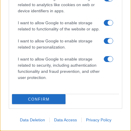
related to analytics like cookies on web or
device identifiers in apps.
#
ECONOMIA
E
DINTORNI
I want to allow Google to enable storage
related to functionality of the website or app.
di Giuseppe Masala
I want to allow Google to enable storage
related to personalization.
I want to allow Google to enable storage
related to security, including authentication
functionality and fraud prevention, and other
Gli Stati Uniti stanno perdendo “la Guerra
user protection.
Mondiale a pezzi”?
25 Giugno 2026 10:00
CONFIRM
#
EXODUS
Data Deletion
Data Access
Privacy Policy