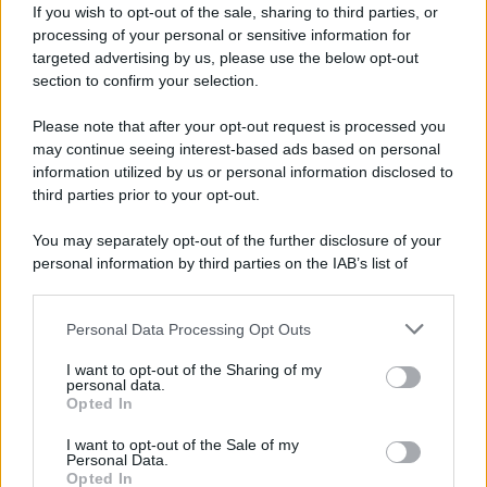
If you wish to opt-out of the sale, sharing to third parties, or
processing of your personal or sensitive information for
targeted advertising by us, please use the below opt-out
section to confirm your selection.
Please note that after your opt-out request is processed you
may continue seeing interest-based ads based on personal
Cina, Russia e Iran, io ve l’avevo detto (di
information utilized by us or personal information disclosed to
Vito Petrocelli)
third parties prior to your opt-out.
07 Agosto 2026 18:00
You may separately opt-out of the further disclosure of your
personal information by third parties on the IAB’s list of
downstream participants.
#
STORIA
IN
DIRETTA
Personal Data Processing Opt Outs
This information may also be disclosed by us to third parties
on the IAB’s List of Downstream Participants that may further
I want to opt-out of the Sharing of my
disclose it to other third parties.
personal data.
di Loretta Napoleoni
Opted In
Please note that this website/app uses one or more Google
services and may gather and store information including but
I want to opt-out of the Sale of my
Personal Data.
not limited to your visit or usage behaviour. You may click to
Opted In
grant or deny consent to Google and its third-party tags to