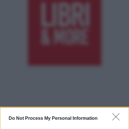
Do Not Process My Personal Information