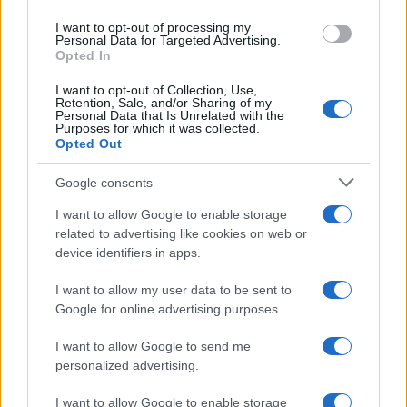
use your data for below specified purposes in below Google
I want to opt-out of processing my
consent section.
Personal Data for Targeted Advertising.
Opted In
I want to opt-out of Collection, Use,
Retention, Sale, and/or Sharing of my
Personal Data that Is Unrelated with the
Purposes for which it was collected.
Opted Out
Google consents
I want to allow Google to enable storage
related to advertising like cookies on web or
device identifiers in apps.
I want to allow my user data to be sent to
Google for online advertising purposes.
I PIÙ LETTI DELLA SETTIMANA
I want to allow Google to send me
personalized advertising.
Restare umani: la forma più alta di ribellione al
mondo distopico di oggi (di Alberto Bradanini)
I want to allow Google to enable storage