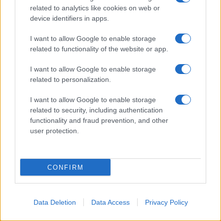
related to analytics like cookies on web or
#
SCELTI
DAL
PEOPLE'S
DAILY
device identifiers in apps.
I want to allow Google to enable storage
related to functionality of the website or app.
I want to allow Google to enable storage
related to personalization.
I want to allow Google to enable storage
Registro di ispezione di un drone
related to security, including authentication
intelligente
functionality and fraud prevention, and other
30 Luglio 2026 09:00
user protection.
CONFIRM
#
LA
BELT
AND
ROAD
INITIATIVE
Data Deletion
Data Access
Privacy Policy