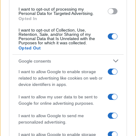
ma il rischio censura resta all’orizzonte
use your data for below specified purposes in below Google
I want to opt-out of processing my
consent section.
Personal Data for Targeted Advertising.
17 Ottobre 2025 13:00
Opted In
I want to opt-out of Collection, Use,
Retention, Sale, and/or Sharing of my
Personal Data that Is Unrelated with the
#
UNA
FINESTRA
APERTA
Purposes for which it was collected.
Opted Out
Una finestra aperta
Google consents
I want to allow Google to enable storage
related to advertising like cookies on web or
device identifiers in apps.
La governance cinese vista dai
I want to allow my user data to be sent to
rappresentanti italiani e la visione dello
Google for online advertising purposes.
sviluppo comune sino-italiano
06 Agosto 2026 08:00
I want to allow Google to send me
personalized advertising.
I want to allow Google to enable storage