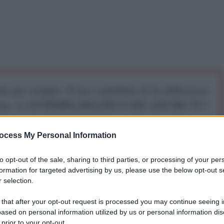
iti per sempre. Il tuo contributo fa la differenza:
mazione. L'ANTIDIPLOMATICO SEI ANCHE TU!
ocess My Personal Information
a 5€
Dona 15€
Scegli importo
to opt-out of the sale, sharing to third parties, or processing of your per
formation for targeted advertising by us, please use the below opt-out s
 selection.
 that after your opt-out request is processed you may continue seeing i
ased on personal information utilized by us or personal information dis
 prior to your opt-out.