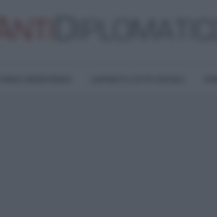
TURA E RESISTENZA
LAVORO E LOTTE SOCIALI
OPI