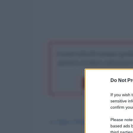
I nostri articoli saranno gratu
preserva la libera infor
Do Not Pr
Dona 1€
Don
If you wish 
sensitive in
confirm your
Please note
di Giulio Chinappi
based ads b
third parties