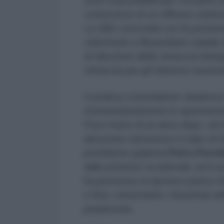
sono inaccettabili per l’Ucraina n
costruzione di un efficace siste
La SBU concorda con la posizione 
veterinario e fitosanitario statale 
di riduzione della minaccia biol
minaccia per gli interessi nazion
In pratica, il presidente Janukovy
momentaneamente le sperimentazio
Poco meno di un anno dopo, nel 
dal potere attraverso il colpo d
presidente golpista
Petro Poro
dalle potenze occidentali, ed il s
ha permesso la ripresa a pieno r
e Kiev, nonostante i funzionari d
perplessità.