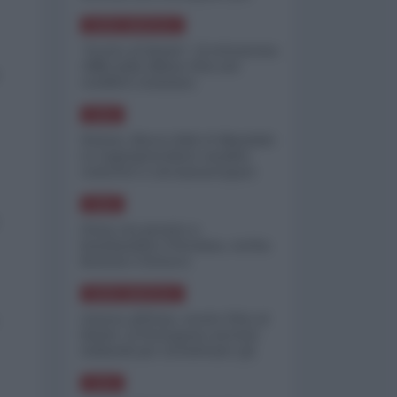
minimizzare le perdite
NORD-AMERICA
"Scorte al limite": il retroscena
CNN sulla difesa USA nel
conflitto iraniano
ASIA
Yemen, blocco Bab el-Mandab:
Le superpetroliere saudite
costrette a circumnavigare
l'Africa
ASIA
l'Iran era pronto a
bombardare l'Ucraina, cos'ha
fermato l'attacco
NORD-AMERICA
Guerra all'Iran, scorte USA al
limite: il Pentagono investe
miliardi per ricostituire gli
arsenali
ASIA