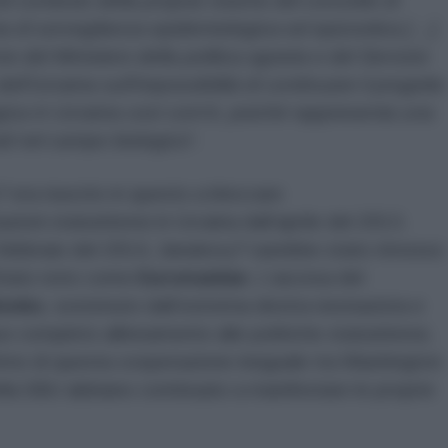
el contesto della propria visione del concetto di
ma di sorveglianza epidemiologica ed epizootica […].
del Ministero della politica agraria e del Servizio
dell’Ucraina sull’impossibilità di continuare il progetto
ogica in Ucraina così com’è, poiché rappresenta una
ali nel campo biologico
”.
? era riuscito in questo a bloccare
ni statunitensi in Ucraina dall’aprile del 2013.
febbraio del 2014, Janukovy? sarebbe stato rimosso
i Stato noto come
Euromaidan
. L’ascesa del
šenko
, sostenuto dall’estrema destra neonazista e
uo completo allineamento alle politiche statunitensi,
itmo di questa cooperazione ineguale tra Washington
ella SBU abbiano continuato a manifestare le proprie