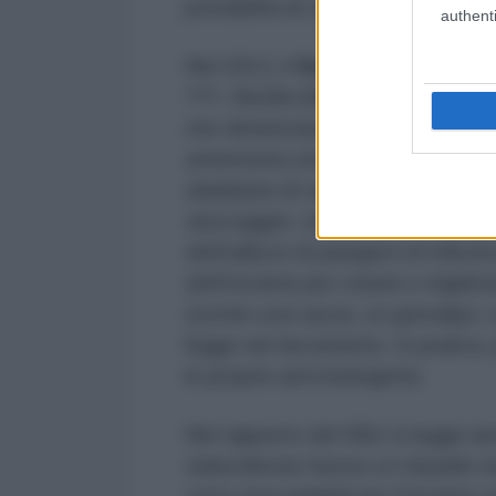
possibilità di controllo da parte d
authenti
Nel 2013, il
Servizio di Sicurezz
???;
Služba Bezpeky Ukrayïny
che denunciava le azioni degli Sta
americana sono considerate dagli
database di ceppi patogeni che so
stoccaggio, nonché il controllo e l
dell’utilizzo di patogeni di infezi
dell’Ucraina per creare o migliora
(contro una razza, un genotipo, un
legge nel documento. In pratica, 
le proprie armi biologiche.
Nel rapporto del SBU si legge an
statunitense hanno un impatto ne