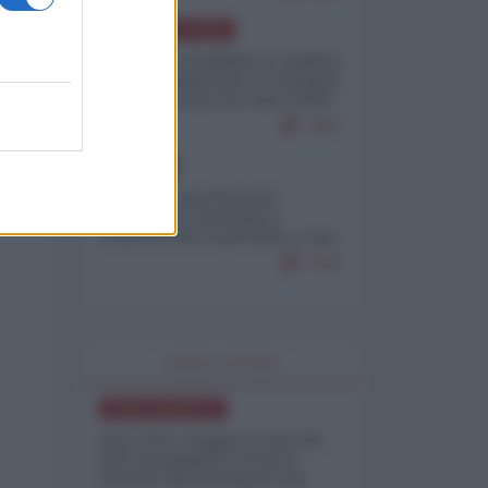
AMERICA LATINA
Dalla Convertibilità al "grillete
fiscal": l'Argentina si consegna
ai mercati (ancora una volta)
7927
EUROPA
Mosca: le esercitazioni
nucleari di Germania e
Francia sono il preludio a una
guerra contro la Russia
7501
WORLD AFFAIRS
NORD-AMERICA
Iran-USA, scoppia il caso dei
dati manipolati: il nuovo
metodo del Pentagono per