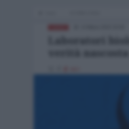
Home
IN PRIMO PIANO
14 Marzo 2022 16:58
EUROPA
Laboratori biol
verità nascost
4907