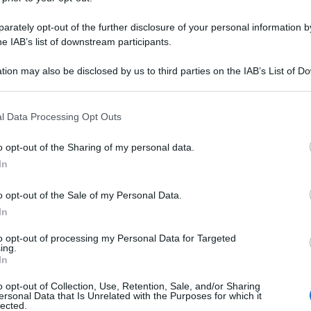
 Ucraina ha portato alla luce la presenza di
rately opt-out of the further disclosure of your personal information by
si e di documenti alquanto scottanti. Si tratta di
he IAB’s list of downstream participants.
mano quello che già si sospettava da tempo,
di Washington.
tion may also be disclosed by us to third parties on the IAB’s List of 
 that may further disclose it to other third parties.
izia secondo la quale i soldati russi
 that this website/app uses one or more Google services and may gath
l Data Processing Opt Outs
oratori biologici statunitensi
installati sul
including but not limited to your visit or usage behaviour. You may click 
 to Google and its third-party tags to use your data for below specifi
etica. I russi hanno mostrato diversi documenti
o opt-out of the Sharing of my personal data.
ogle consent section.
cianti circa quello che è avvenuto in Ucraina negli
In
antissime accuse, Washington non ha saputo far altro
o opt-out of the Sale of my Personal Data.
credere a Mosca, qualunque cosa dica, anche se le
In
ti.
to opt-out of processing my Personal Data for Targeted
ing.
aboratori in Ucraina era già nota da tempo, ma
In
a che le prove sono state messe a disposizione del
o opt-out of Collection, Use, Retention, Sale, and/or Sharing
ersonal Data that Is Unrelated with the Purposes for which it
nta davvero impossibile. Secondo la ricostruzione
lected.