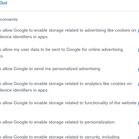
a avrebbe avuto inizio addirittura nel 2005, sotto la
Out
iktor Juš?enko
, quando il Dipartimento della Difesa
consents
lla Sanità ucraino hanno stipulato un accordo di
revenire la diffusione di tecnologie, agenti patogeni
o allow Google to enable storage related to advertising like cookies on
evice identifiers in apps.
re utilizzate per sviluppare armi biologiche. Tali
genzia militare statunitense
DTRA
(
Defense Threat
o allow my user data to be sent to Google for online advertising
s.
to allow Google to send me personalized advertising.
sto accordo, gli USA avrebbero messo le mani sui
itato dall’
Unione Sovietica
e sui preziosi
o allow Google to enable storage related to analytics like cookies on
 dagli scienziati sovietici nei decenni passati.
evice identifiers in apps.
 presidente
Viktor Janukovy?
, salito al potere nel
o allow Google to enable storage related to functionality of the website
ni, aveva chiesto a Washington di fornire al governo
ri per capire quali ricerche venissero portate avanti
o allow Google to enable storage related to personalization.
ermano che gli Stati Uniti avevano accesso “
alle
onservati campioni di virus mortali
”, senza alcuna
o allow Google to enable storage related to security, including