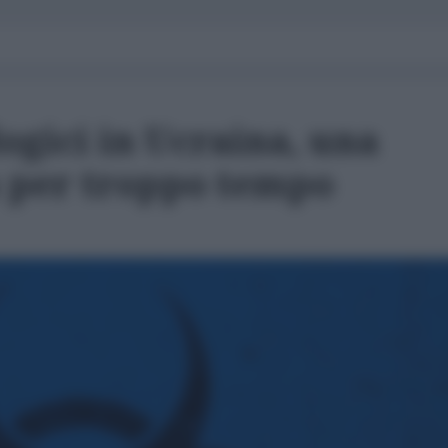
ogici in Ucraina, una
a per troppo tempo