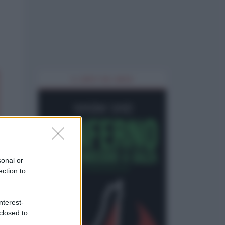
IL LIBRO DEL MESE
sonal or
ection to
nterest-
closed to