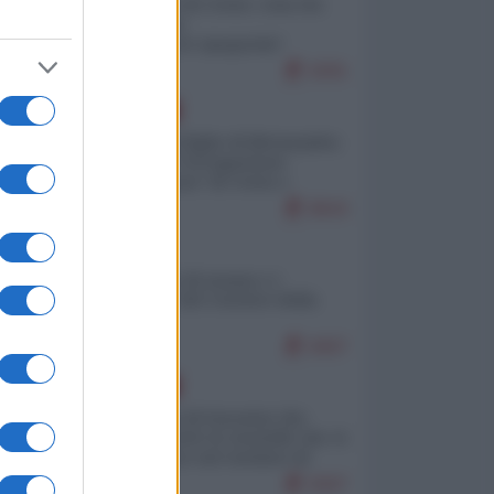
Invasione di Ceuta: cosa sta
accadendo
nell'enclave spagnola?
9291
EUROPA
Quando il figlio di Netanyahu
incitava "l'occupazione
musulmana" di Ceuta e
Melilla
8643
ITALIA
Il turismo di massa e i
"risvegli" del Corriere della
sera
8407
EUROPA
La mappa di Eurostat che
smonta tutte le storielle che vi
raccontano sul turismo di
massa
8307