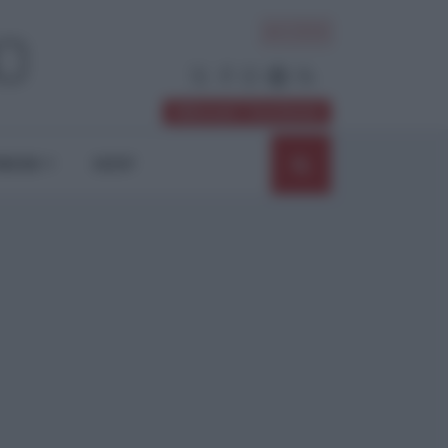
ACCEDI
Abbonati / Sostienici
NIONI
SHOP