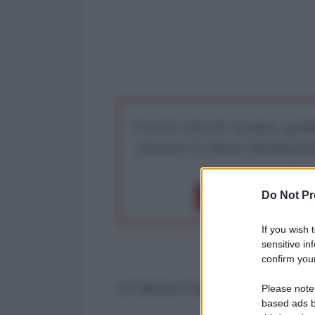
I nostri articoli saranno gratu
preserva la libera infor
Do Not Pr
Dona 1€
Don
If you wish 
sensitive in
confirm your
di Fabrizio Poggi per l'AntiDiplo
Please note
based ads b