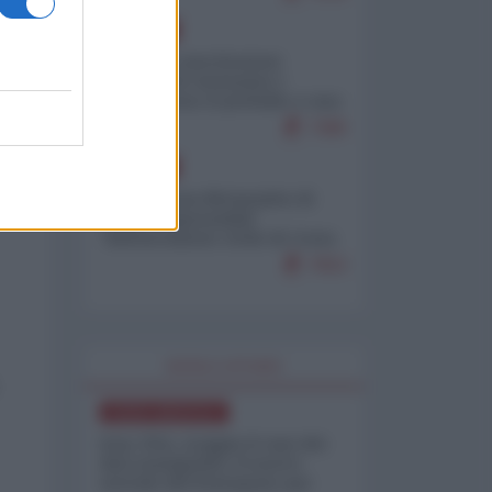
EUROPA
Mosca: le esercitazioni
nucleari di Germania e
Francia sono il preludio a una
guerra contro la Russia
7380
EUROPA
Petro accusa Netanyahu di
essere responsabile
"dell'invasione civile di Ceuta
da parte dei marocchini"
7053
WORLD AFFAIRS
NORD-AMERICA
Iran-USA, scoppia il caso dei
dati manipolati: il nuovo
metodo del Pentagono per