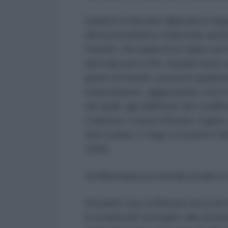
Quanto il mercato dipenda in larga
dimostrerebbero d'altronde anche
Kaoubi, che parla di un rialzo sui
del mais per il 2%. Kaoubi teme a
grano al mondo, possa in qualsias
esportazione, aggravando così il r
dei quali, già dall'inizio del confli
Camerun, Costa d'Avorio, Egitto, 
fare il pane; il Togo si è posto l'
2028.
Un'alternativa ai cereali ucraini e
Da parte sua, la Russia cerca di 
la strada del sostegno alle produzi