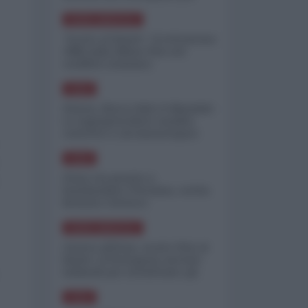
minimizzare le perdite
NORD-AMERICA
"Scorte al limite": il retroscena
CNN sulla difesa USA nel
conflitto iraniano
ASIA
Yemen, blocco Bab el-Mandab:
Le superpetroliere saudite
costrette a circumnavigare
l'Africa
ASIA
l'Iran era pronto a
bombardare l'Ucraina, cos'ha
fermato l'attacco
NORD-AMERICA
Guerra all'Iran, scorte USA al
limite: il Pentagono investe
miliardi per ricostituire gli
arsenali
ASIA