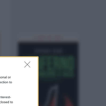
IL LIBRO DEL MESE
sonal or
ection to
nterest-
closed to