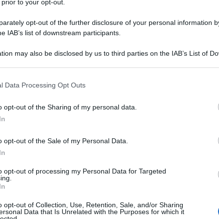
 prior to your opt-out.
rately opt-out of the further disclosure of your personal information by
annunciato ufficialmente che, a partire dal 20 luglio,
he IAB’s list of downstream participants.
 ucraini sul mar Nero verrà considerato un potenziale
tion may also be disclosed by us to third parties on the IAB’s List of 
 detto, è legata alla fine del cosiddetto “Accordo sul
 that may further disclose it to other third parties.
l corridoio umanitario marittimo. Mosca aggiunge che i
 that this website/app uses one or more Google services and may gath
l Data Processing Opt Outs
dette navi, verranno considerati implicati nel conflitto
including but not limited to your visit or usage behaviour. You may click 
 to Google and its third-party tags to use your data for below specifi
o opt-out of the Sharing of my personal data.
ogle consent section.
In
ntale e sudorientale delle acque internazionali del
temporaneamente pericolose per la navigazione:
o opt-out of the Sale of my Personal Data.
In
si informativi previsti dalla procedura sulla revoca
nti.
to opt-out of processing my Personal Data for Targeted
ing.
In
etto strettamente militare della questione sul ritiro
o opt-out of Collection, Use, Retention, Sale, and/or Sharing
ive.
ersonal Data that Is Unrelated with the Purposes for which it
lected.