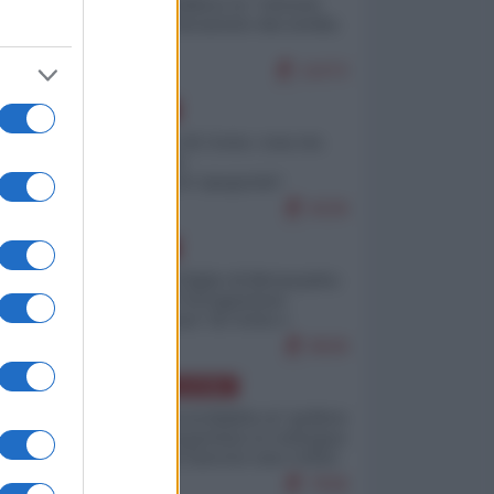
Quali sarebbero le “vittorie
ucraine” decantate dai media
italici?
11072
EUROPA
Invasione di Ceuta: cosa sta
accadendo
nell'enclave spagnola?
9226
EUROPA
Quando il figlio di Netanyahu
incitava "l'occupazione
musulmana" di Ceuta e
Melilla
8509
AMERICA LATINA
Dalla Convertibilità al "grillete
fiscal": l'Argentina si consegna
ai mercati (ancora una volta)
7836