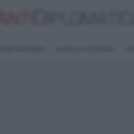
TURA E RESISTENZA
LAVORO E LOTTE SOCIALI
OPI