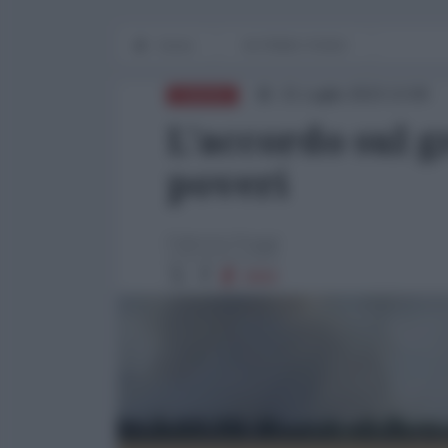
Home
IN PRIMO PIANO
21 Luglio 2023 13:00
EUROPA
L'accordo sul g
poveri
Fabrizio Poggi
3900