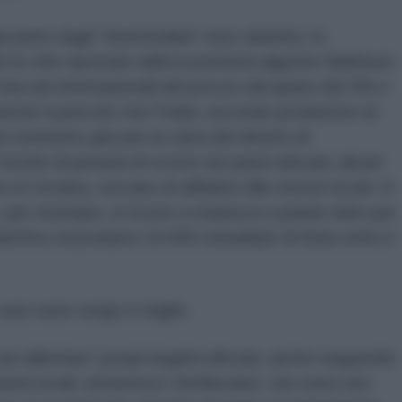
 parte dagli “intermediari” euro-atlantici, lo
 le cifre riportate dall'economista algerino Mahfoud
 mercati internazionali del prezzo del grano del 3% e
nche il pericolo che l'India, secondo produttore di
i momento giocare la carta del divieto di
ischio di penuria di scorte nei paesi africani, alcuni
tto in Ucraina, cercano di affidarsi alle risorse locali. In
per esempio, si ricorre a manioca e patate dolci per
obiettivo di produrre 10.000 tonnellate di fonio entro il
 russi sono sorgo e miglio.
non allentare i propri legami africani, anche seguendo
oni locali, attraverso i fertilizzanti, che sono uno