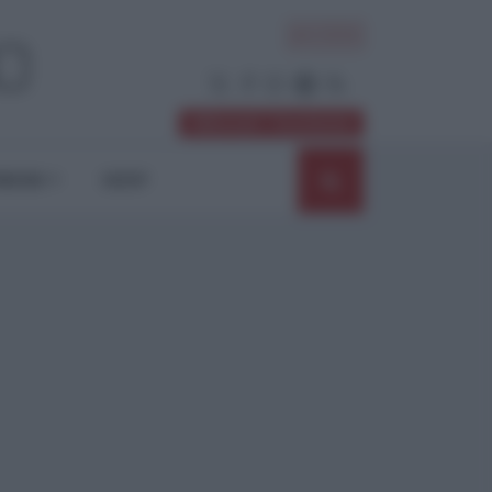
ACCEDI
Abbonati / Sostienici
NIONI
SHOP