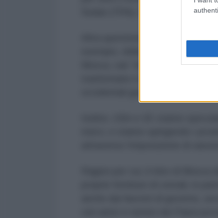
authenti
Sudan (75%), RDC (68%), Seneg
Altra questione, avere una precisa
esempio, della produzione agrico
Mosca, vari “intermediari” europe
trasformano e lo rivendono «come 
occidentali guadagnano due volte,
Inoltre, USA e UE stanno speculan
merci, e stanno spingendo i prodot
attraverso l’imposizione di sanzioni
Ragion per cui, il ritiro di Mosca
proprie forniture di cereali, in par
anche dai fascisti di governo, sec
veri amici e nemici dei Paesi pove