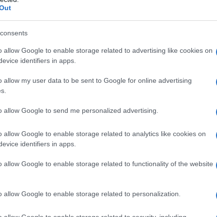
Out
que lamenta il pericolo di un balzo dei prezzi
rga parte dipendenti da cereali ucraini e russi.
consents
o allow Google to enable storage related to advertising like cookies on
bi, la decisione di Mosca avrà conseguenze di vasta
evice identifiers in apps.
di persone bisognose», soprattutto in Africa. Infatti,
o rappresentano quasi il 90% del commercio con la
o allow my user data to be sent to Google for online advertising
s.
na. Secondo la FAO, alcuni paesi africani hanno una
rtazioni cerealicole russo-ucraine; tra il 2018 e il
to allow Google to send me personalized advertising.
7 miliardi di dollari di cereali dalla Russia e 1,4
o allow Google to enable storage related to analytics like cookies on
evice identifiers in apps.
18 e il 2020, Benin e Somalia sono dipesi totalmente
o allow Google to enable storage related to functionality of the website
a rappresentato il 100% del loro approvvigionamento.
mo consumatore africano di cereali, l'Egitto acquista
o allow Google to enable storage related to personalization.
1%) e Kiev (20%); altri 15 paesi africani dipendono
vvigionamenti da Ucraina e Russia: in particolare
o allow Google to enable storage related to security, including