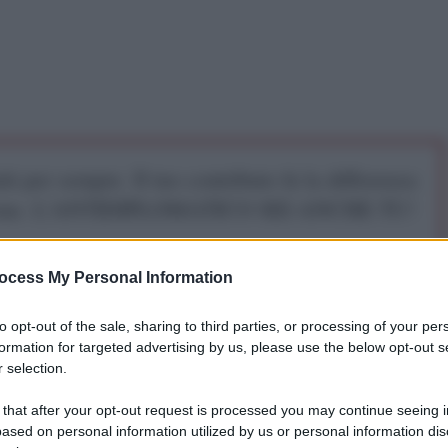
iti per sempre. Il tuo contributo fa la differenza:
mazione. L'ANTIDIPLOMATICO SEI ANCHE TU!
ocess My Personal Information
a 5€
Dona 15€
Scegli importo
to opt-out of the sale, sharing to third parties, or processing of your per
formation for targeted advertising by us, please use the below opt-out s
 selection.
matico
 that after your opt-out request is processed you may continue seeing i
ased on personal information utilized by us or personal information dis