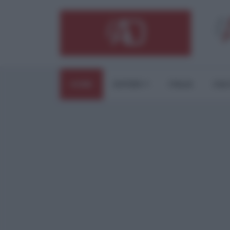
HOME
ESTERI
ITALIA
CUL