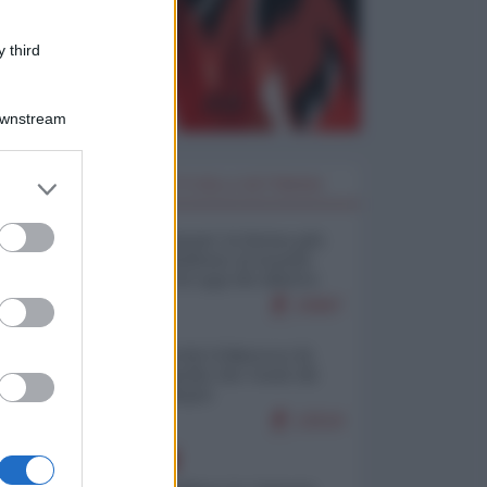
 third
Downstream
er and store
I PIÙ LETTI DELLA SETTIMANA
to grant or
ed purposes
Restare umani: la forma più
alta di ribellione al mondo
distopico di oggi (di Alberto
Bradanini)
20887
Ceuta: perché il Marocco fa
con noi quello che vuole (di
Alberto Negri)
12519
EUROPA