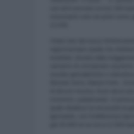
sue armi avevano ucciso 260 bamb
nonostante solo nei primi cento g
10.000.
Oriani trae dai mezzi d’informaz
rappresentano quella che definis
israeliani, attuata dalla maggio
narrative di conclamato razzismo
testate giornalistiche e televisiv
Michele Serra, Mattia Feltri, Erne
di decoro mostra, forse ancor più 
momento, pubblicando in prima pag
quale ribadisce la necessità di ga
ignorando, con l’indifferenza tipic
già 30.000 di cui circa 12.000 ba