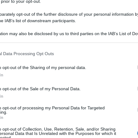
 prior to your opt-out.
zza didascalica in cosa consiste la pratica
iatica”.
rately opt-out of the further disclosure of your personal information by
he IAB’s list of downstream participants.
ella stampa libera di proteggere chi viene preso di
tion may also be disclosed by us to third parties on the IAB’s List of 
 fa mantenendo l’attenzione dell’opinione pubblica
 that may further disclose it to other third parties.
o, infatti, lo lascerebbe scoperto e facile preda dei
 that this website/app uses one or more Google services and may gath
re riferendosi allo sterminio in corso a Gaza, se non
l Data Processing Opt Outs
including but not limited to your visit or usage behaviour. You may click 
he i nostri lettori conoscano la realtà che anche lo
 to Google and its third-party tags to use your data for below specifi
o opt-out of the Sharing of my personal data.
ogle consent section.
efinito “Un caso da manuale di genocidio” noi, che ci
In
dente, ci facciamo complici poiché “
abbiamo in
 mitigare i massacri. E non lo stiamo usando
”. Oriani
o opt-out of the Sale of my Personal Data.
In
co l’ha spinto a dimettersi dalla collaborazione con il
 non sentirsi complice dello sterminio in atto.
to opt-out of processing my Personal Data for Targeted
ing.
In
abile quando l’importante quotidiano per cui lavorava
o opt-out of Collection, Use, Retention, Sale, and/or Sharing
 strage di civili palestinesi in quindicesima pagina,
ersonal Data that Is Unrelated with the Purposes for which it
lected.