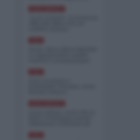
minimizzare le perdite
NORD-AMERICA
"Scorte al limite": il retroscena
CNN sulla difesa USA nel
conflitto iraniano
ASIA
Yemen, blocco Bab el-Mandab:
Le superpetroliere saudite
costrette a circumnavigare
l'Africa
ASIA
l'Iran era pronto a
bombardare l'Ucraina, cos'ha
fermato l'attacco
NORD-AMERICA
Guerra all'Iran, scorte USA al
limite: il Pentagono investe
miliardi per ricostituire gli
arsenali
ASIA