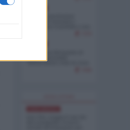
EUROPA
Mosca: le esercitazioni
nucleari di Germania e
Francia sono il preludio a una
guerra contro la Russia
7370
EUROPA
Petro accusa Netanyahu di
essere responsabile
"dell'invasione civile di Ceuta
da parte dei marocchini"
7045
WORLD AFFAIRS
NORD-AMERICA
Iran-USA, scoppia il caso dei
dati manipolati: il nuovo
metodo del Pentagono per