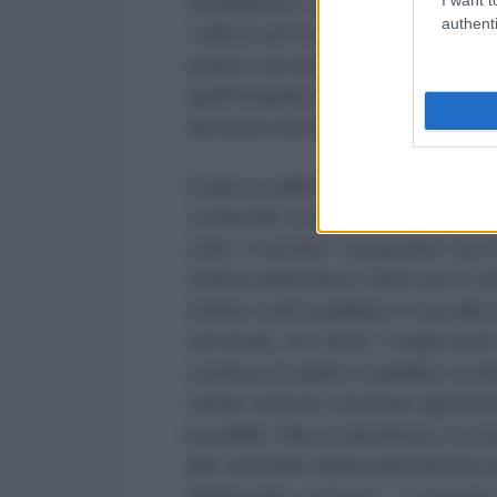
vergognoso, usato dai media nel d
authenti
I silenzi ad hoc e il gioco delle
quanto sia importante il lessico u
quell’empatia che può rendere l’o
decisioni dominanti.
Oriani lo riafferma e mostra l’us
conquista
” a partire dalla BBC 
volte il termine “assassinio” per 
vittime palestinesi. Idem per i te
vittime civili israeliane e mai alle
tutt’al più, si è detto “troppi mo
continua di adulti e bambini, la d
campi coltivati, strutture igieniche
possibile. Ma la carneficina, fa no
allo sterminio della popolazione p
Netanyahu a Gaza“
. O, ancora, 