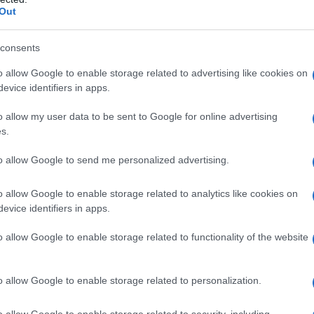
a non notizia. Era la conferma che l’obiettivo di
Out
si tutti gli altri media importanti, fosse
e pubblica da “
quell’elefante dell’orrore
” , attuando
consents
non alla vittima. Nella sua lettera di dimissioni – che
o allow Google to enable storage related to advertising like cookies on
bbe avuto diffusione – affermava : “
questo massacro
evice identifiers in apps.
ende possibile. Questa scorta siamo noi.
” La sua
o allow my user data to be sent to Google for online advertising
ello stagno, ma non avrebbe generato altri cerchi se
s.
peto etico che pure aveva impregnato il racconto
 non si è ripetuto per Gaza perché questa volta “
i
to allow Google to send me personalized advertising.
ci, alleati, fratelli; in capo a reti economiche,
o allow Google to enable storage related to analytics like cookies on
i giornali arrivano fino alle stanze di chi può fermare
evice identifiers in apps.
o allow Google to enable storage related to functionality of the website
s, tutt’altro, quindi il suo lavoro non muove da una
 un difensore di Putin eppure nota, e lo dimostra
o allow Google to enable storage related to personalization.
ppio standard, professionalmente ed eticamente
o allow Google to enable storage related to security, including