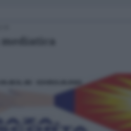
12:25
a mediatica