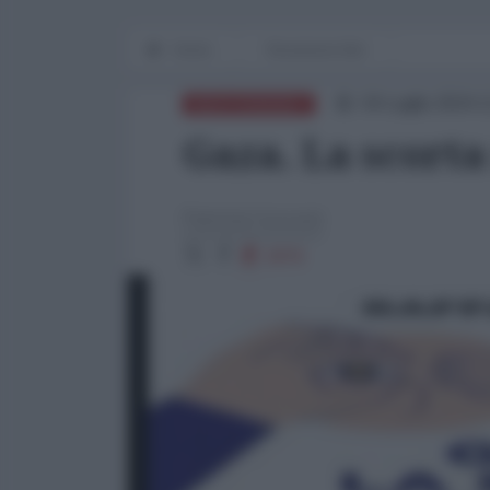
Home
Recensioni libri
04 Luglio 2024 
MEDITERRANEO
Gaza. La scort
Patrizia Cecconi
2976