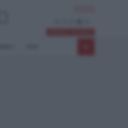
ACCEDI
Abbonati / Sostienici
NIONI
SHOP