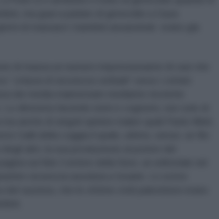
ini, ma guai a parlare di genocidio a Gaza
iorni di massacri i bambini assassinati erano già
ione di massa un numero impressionante di casi che
ce “
cintura di sicurezza verbale
” verso i crimini
ranza dei media mainstream mediante tecniche
. Lo dimostra facendo nomi e cognomi, non solo di
a ma anche di singoli opinion maker quali Paolo Mieli,
sto Galli della Loggia il quale, ultimo, senza un filo
degli altri, la sua proskynesis al potere del
ina sul fido Corriere della Sera un editoriale nel
rantire sicurezza assoluta a Israele. Lo scrive
a del razzista, che le vittime civili palestinesi erano
mbini.