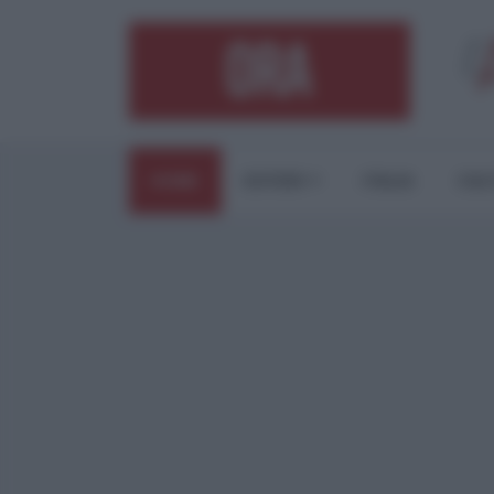
HOME
ESTERI
ITALIA
CUL