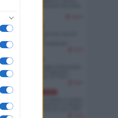
Quali sarebbero le “vittorie
ucraine” decantate dai media
italici?
10676
EUROPA
Invasione di Ceuta: cosa sta
accadendo
nell'enclave spagnola?
9226
EUROPA
Quando il figlio di Netanyahu
incitava "l'occupazione
musulmana" di Ceuta e
Melilla
8497
AMERICA LATINA
Dalla Convertibilità al "grillete
fiscal": l'Argentina si consegna
ai mercati (ancora una volta)
7830