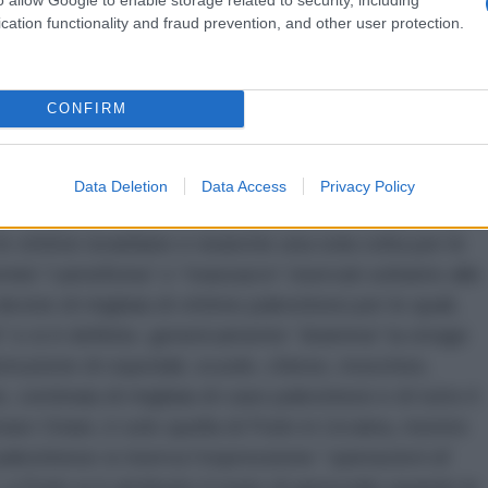
iverso modo di trattare Ucraina e Striscia di Gaza.
cation functionality and fraud prevention, and other user protection.
 parole sono fondamentali, non è una novità, sappiamo
sato affinché la narrazione crei o cancelli
pinione pubblica un ostacolo o un supporto alle
CONFIRM
o del linguaggio come arma, “
come terreno di
Data Deletion
Data Access
Privacy Policy
che, nel primo mese di bombardamenti , ha usato 52
le vittime israeliane e neanche una sola volta per le
rmini “carneficina” o “massacro” riservati soltanto alle
 decine di migliaia di vittime palestinesi per le quali,
rti” e si è definita genericamente “dramma” la strage
istruzione di ospedali, scuole, chiese, moschee,
, centinaia di migliaia di case palestinesi e di tutto il
tare Oriani, è solo quella di Putin in Ucraina, mentre
alestinese si riserva l’espressione “
operazioni di
a Putin si è attribuito il reato di genocidio quando le