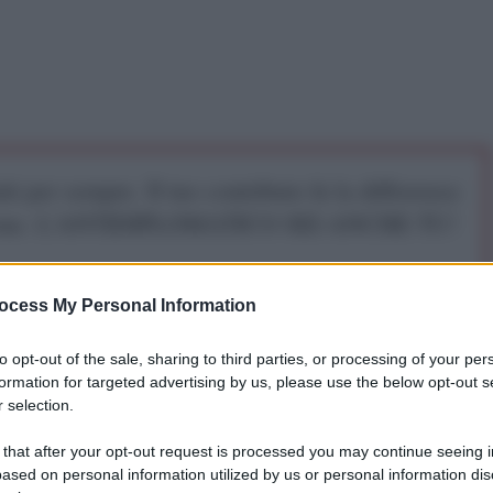
iti per sempre. Il tuo contributo fa la differenza:
mazione. L'ANTIDIPLOMATICO SEI ANCHE TU!
a 5€
Dona 15€
Scegli importo
ocess My Personal Information
to opt-out of the sale, sharing to third parties, or processing of your per
formation for targeted advertising by us, please use the below opt-out s
 selection.
rebbe essere un’altra parola e un’altra immagine
”
 that after your opt-out request is processed you may continue seeing i
uzione al suo piccolo, prezioso libro che servendosi
ased on personal information utilized by us or personal information dis