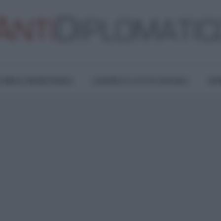
TURA E RESISTENZA
LAVORO E LOTTE SOCIALI
OPI