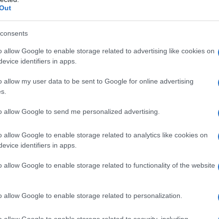
a greco alla resa.
Out
sinistra in Europa sta applicando le politiche
consents
stro è oramai registrato dai sondaggi: il leader dello
o allow Google to enable storage related to advertising like cookies on
è per la prima volta davanti Tsipras, se si votasse
evice identifiers in apps.
baltone. È un classico: quando la sinistra copia la
o allow my user data to be sent to Google for online advertising
e l'originale.
Qui Lapavitsas ricostruisce tutte le
s.
to allow Google to send me personalized advertising.
o allow Google to enable storage related to analytics like cookies on
evice identifiers in apps.
ATTENZIONE!
o allow Google to enable storage related to functionality of the website
r reagire alla dittatura degli algoritmi.
iDiplomatico lede un tuo diritto fondamentale.
o allow Google to enable storage related to personalization.
a vera informazione pluralista.
o allow Google to enable storage related to security, including