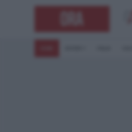
HOME
ESTERI
ITALIA
CUL