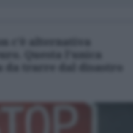
n c'è alternativa
euro. Questa l'unica
a da trarre dal disastro