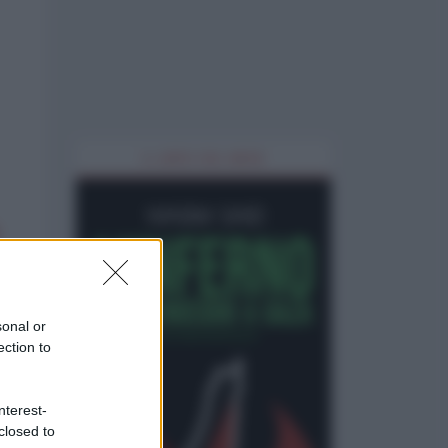
IL LIBRO DEL MESE
sonal or
ection to
nterest-
closed to