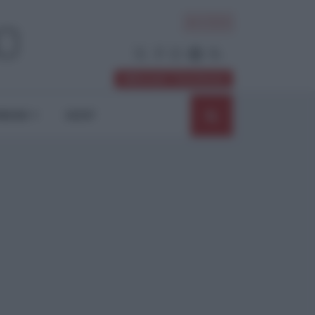
ACCEDI
Abbonati / Sostienici
NIONI
SHOP