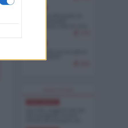
EUROPA
Petro accusa Netanyahu di
essere responsabile
"dell'invasione civile di Ceuta
da parte dei marocchini"
7079
EUROPA
Ceuta, perché non mi aspetto
più nulla dall'UE
6864
WORLD AFFAIRS
NORD-AMERICA
Iran-USA, scoppia il caso dei
dati manipolati: il nuovo
metodo del Pentagono per
minimizzare le perdite