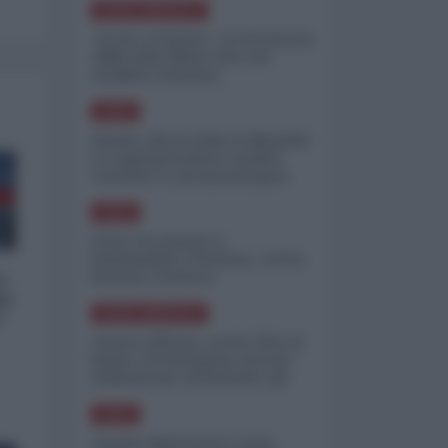
NORD-AMERICA
"Scorte al limite": il retroscena
CNN sulla difesa USA nel
conflitto iraniano
ASIA
Yemen, blocco Bab el-Mandab:
Le superpetroliere saudite
costrette a circumnavigare
l'Africa
ASIA
l'Iran era pronto a
bombardare l'Ucraina, cos'ha
fermato l'attacco
o
el
NORD-AMERICA
'
Guerra all'Iran, scorte USA al
limite: il Pentagono investe
miliardi per ricostituire gli
arsenali
ASIA
Canale diplomatico resta