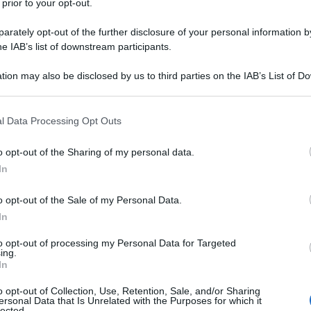
 prior to your opt-out.
rately opt-out of the further disclosure of your personal information by
gia di Syriza si è resa chiara il 20 febbraio del 2015.
he IAB’s list of downstream participants.
nuovo governo greco a convenire sugli obiettivi di
tion may also be disclosed by us to third parties on the IAB’s List of 
tazione delle “riforme”, sull’attenersi a tutti i
 that may further disclose it to other third parties.
re da qualsiasi uso del fondo di salvataggio per
 that this website/app uses one or more Google services and may gath
enere le banche. L’Unione Europea ha
l Data Processing Opt Outs
including but not limited to your visit or usage behaviour. You may click 
appola di liquidità della Banca Centrale Europea, e ha
 to Google and its third-party tags to use your data for below specifi
o opt-out of the Sharing of my personal data.
ogle consent section.
o in più di supporto finanziario alla Grecia fino a che
In
leta obbedienza"
, Costas Lapavistas.
o opt-out of the Sale of my Personal Data.
In
a militante greco, deputato di Siryza nella
nella primavera del 2015 aveva espresso l'allarme
to opt-out of processing my Personal Data for Targeted
ing.
no Tsipras al confronto con la UE.
In
o opt-out of Collection, Use, Retention, Sale, and/or Sharing
ontare la questione euro e dell'Unione Europea ha
ersonal Data that Is Unrelated with the Purposes for which it
lected.