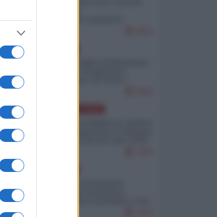
Invasione di Ceuta: cosa sta
accadendo
nell'enclave spagnola?
9251
EUROPA
Quando il figlio di Netanyahu
incitava "l'occupazione
musulmana" di Ceuta e
Melilla
8563
AMERICA LATINA
Dalla Convertibilità al "grillete
fiscal": l'Argentina si consegna
ai mercati (ancora una volta)
7870
EUROPA
Mosca: le esercitazioni
nucleari di Germania e
Francia sono il preludio a una
guerra contro la Russia
7414