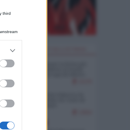
 third
Downstream
er and store
I PIÙ LETTI DELLA SETTIMANA
to grant or
ed purposes
Restare umani: la forma più
alta di ribellione al mondo
distopico di oggi (di Alberto
Bradanini)
21279
Ceuta: perché il Marocco fa
con noi quello che vuole (di
Alberto Negri)
12554
EUROPA