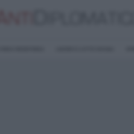
TURA E RESISTENZA
LAVORO E LOTTE SOCIALI
OPI