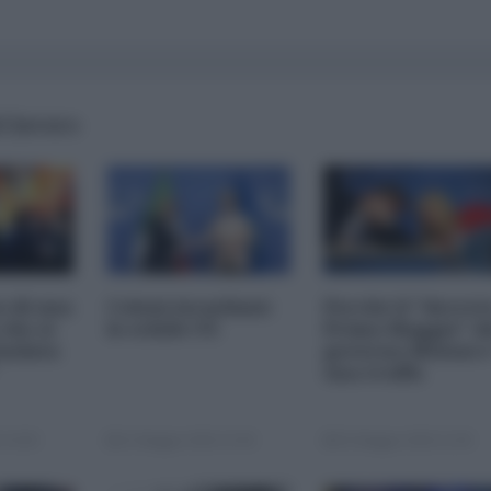
l lavoro
o di una
Coloni israeliani:
Perché il "decret
che si
lo schifo UE
Primo Maggio" d
ondata
governo Meloni e
una truffa
 10:00
11 Maggio 2026 22:00
01 Maggio 2026 11:00