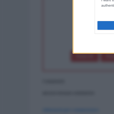
Partecip
authenti
op
Dona 1€
Don
Commenti
ancora nessun commento
Abbonati per commentare