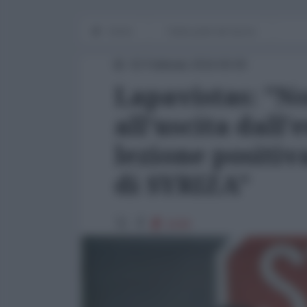
Home
Dalla parte del lavoro
02 Febbraio 2016 00:00
Lapavistas: "No
all'uscita dall'
lezione positiv
di SYRIZA"
1530