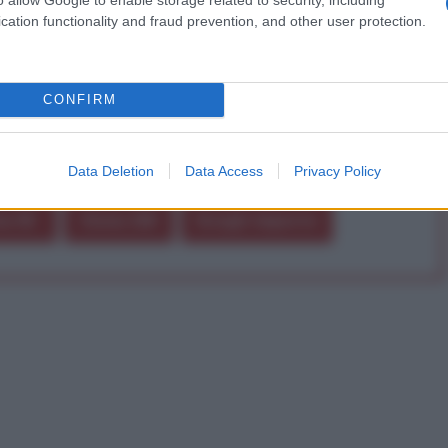
a alla nostra Lunga Marcia.
cation functionality and fraud prevention, and other user protection.
Abbonati!
CONFIRM
pure effettua una donazione
Data Deletion
Data Access
Privacy Policy
a 5€
Dona 15€
Scegli importo