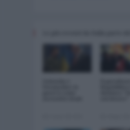
Le più recenti da Dalla parte de
Zelensky e
Il paradoss
Netanyahu: la
Repubblica 
guerra come
dichiara "f
necessità vitale
sul lavoro"
01 Giugno 2026 08:00
23 Maggio 2026