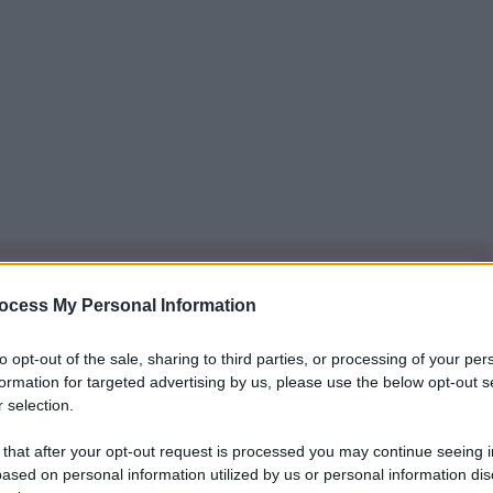
iti per sempre. Il tuo contributo fa la differenza:
ocess My Personal Information
mazione. L'ANTIDIPLOMATICO SEI ANCHE TU!
to opt-out of the sale, sharing to third parties, or processing of your per
formation for targeted advertising by us, please use the below opt-out s
a 5€
Dona 15€
Scegli importo
 selection.
 that after your opt-out request is processed you may continue seeing i
ased on personal information utilized by us or personal information dis