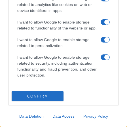
related to analytics like cookies on web or
device identifiers in apps.
I want to allow Google to enable storage
related to functionality of the website or app.
Cina, Russia e Iran, io ve l’avevo detto (di
Vito Petrocelli)
I want to allow Google to enable storage
related to personalization.
07 Agosto 2026 18:00
I want to allow Google to enable storage
related to security, including authentication
functionality and fraud prevention, and other
#
STORIA
IN
DIRETTA
user protection.
di Loretta Napoleoni
CONFIRM
Data Deletion
Data Access
Privacy Policy