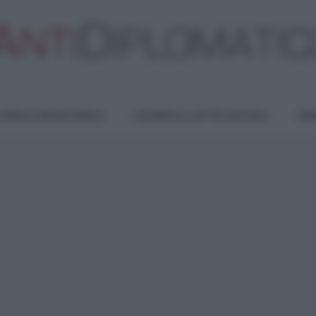
TURA E RESISTENZA
LAVORO E LOTTE SOCIALI
OPI