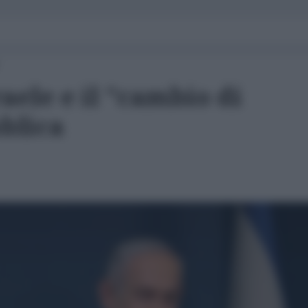
raele e il "cambio di
blica