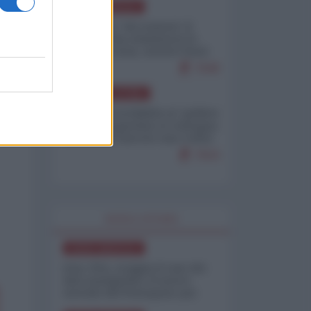
NORD-AMERICA
Il "mistero" dei numeri: il
governo Usa minimizza le
vittime in Iran, mentre fonti
interne...
7648
AMERICA LATINA
Dalla Convertibilità al "grillete
fiscal": l'Argentina si consegna
ai mercati (ancora una volta)
7624
WORLD AFFAIRS
NORD-AMERICA
Iran-USA, scoppia il caso dei
dati manipolati: il nuovo
metodo del Pentagono per
minimizzare le perdite