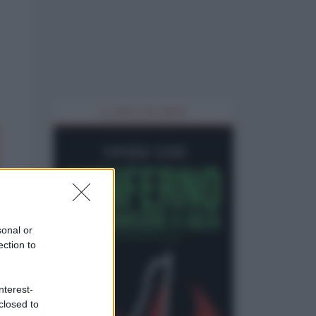
IL LIBRO DEL MESE
sonal or
ection to
nterest-
closed to