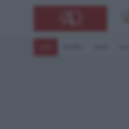
HOME
ESTERI
ITALIA
CUL