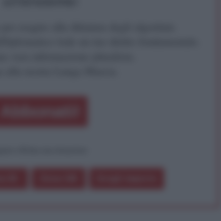
ATTENZIONE!
r reagire alla dittatura degli algoritmi.
iDiplomatico lede un tuo diritto fondamentale.
a vera informazione pluralista.
a alla nostra Lunga Marcia.
Abbonati!
pure effettua una donazione
a 5€
Dona 15€
Scegli importo