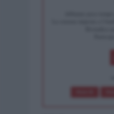
Abbiamo poco tempo pe
La censura imposta a l'Ant
Rivendica un
Partecip
op
Dona 1€
Don