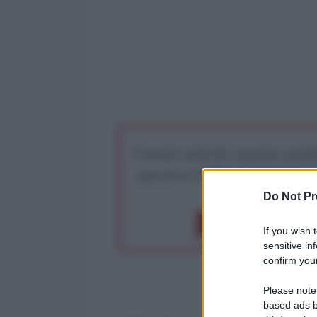
I nostri articoli saranno gratu
preserva la libera infor
Do Not Pr
Dona 1€
Don
If you wish 
sensitive in
confirm your
Please note
based ads b