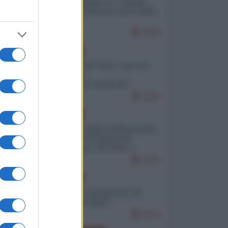
Quali sarebbero le “vittorie
ucraine” decantate dai media
italici?
9492
EUROPA
Invasione di Ceuta: cosa sta
accadendo
nell'enclave spagnola?
9153
EUROPA
Quando il figlio di Netanyahu
incitava "l'occupazione
musulmana" di Ceuta e
Melilla
8312
EUROPA
Geopolitica predatoria (di
Marco Travaglio)
8232