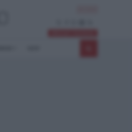
ACCEDI
Abbonati / Sostienici
NIONI
SHOP