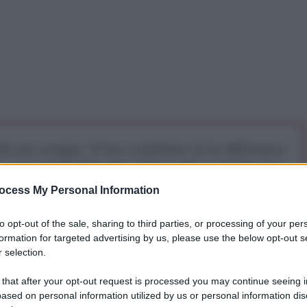
iti per sempre. Il tuo contributo fa la differenza:
mazione. L'ANTIDIPLOMATICO SEI ANCHE TU!
ocess My Personal Information
a 5€
Dona 15€
Scegli importo
to opt-out of the sale, sharing to third parties, or processing of your per
formation for targeted advertising by us, please use the below opt-out s
 selection.
 that after your opt-out request is processed you may continue seeing i
ased on personal information utilized by us or personal information dis