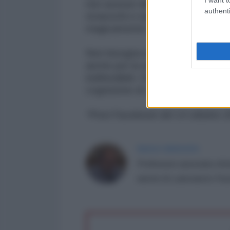
non avesse delle conseguenze, c
authenti
strascichi e soprattutto come se d
magicamente sparire.
Non bisogna scambiare la violenza
anche per la semplice ragione che
indifendibili. Chi parla di “suicid
cognizione di causa.
*Post Facebook del 14 ottobre 
PAOLO DESOGUS
Professore associato di l
autore di
Laboratorio Paso