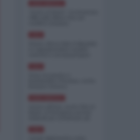
NORD-AMERICA
"Scorte al limite": il retroscena
CNN sulla difesa USA nel
conflitto iraniano
ASIA
Yemen, blocco Bab el-Mandab:
Le superpetroliere saudite
costrette a circumnavigare
l'Africa
ASIA
l'Iran era pronto a
bombardare l'Ucraina, cos'ha
fermato l'attacco
NORD-AMERICA
Guerra all'Iran, scorte USA al
limite: il Pentagono investe
miliardi per ricostituire gli
arsenali
ASIA
Canale diplomatico resta