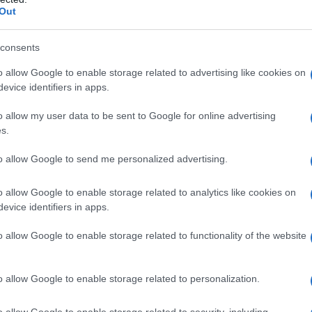
Out
atica infatti ad emergere nonostante le risoluzioni
ondiviso. Eppure la radice del conflitto sta
consents
contro le quali occorre un piano di evacuazione dei
ne anche Ilan Papé: fino a quando dureranno le
o allow Google to enable storage related to advertising like cookies on
Israele.
evice identifiers in apps.
 granché sino a quando gli Stati Uniti continueranno a
o allow my user data to be sent to Google for online advertising
s.
no Washington ha stanziato ben 18miliardi di dollari
a un nuovo sistema di difesa dal momento che Iron
to allow Google to send me personalized advertising.
basta.
a Israele e Usa sia politicamente così solida. Non
o allow Google to enable storage related to analytics like cookies on
patia americana a causa della ferocia dell'IDF e
evice identifiers in apps.
tro palestinesi e libanesi. C'è anche qualcos'altro.
una fragilità politica interna a Israele. Il fatto
o allow Google to enable storage related to functionality of the website
più fronti contemporaneamente e che abbia
l'Onu mostra l'avvitamento irrazionale di questo
o allow Google to enable storage related to personalization.
 strategico e all'assenza di un piano che non sia
 le occupazioni. Tutto questo viene compiuto come se
o allow Google to enable storage related to security, including