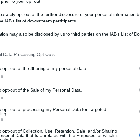
 prior to your opt-out.
ivamente alle "guerre" di Israele, abbiamo assistito a
ti giornalisti e persino di un'intera testata come
rately opt-out of the further disclosure of your personal information by
lare la parola "orrore" fra i commenti. Qualcuno ha
he IAB’s list of downstream participants.
ssioni su antisemitismo o antisionismo, oramai
tion may also be disclosed by us to third parties on the IAB’s List of 
Un cambio di passo decisivo, in Italia, si è percepito
 that may further disclose it to other third parties.
taliana di Unifil. La nostra stampa ha infatti dato
aeliane che parlano di "errore". Del resto si tratta di
 that this website/app uses one or more Google services and may gath
l Data Processing Opt Outs
on trovano riscontro nei racconti dei nostri caschi
including but not limited to your visit or usage behaviour. You may click 
ondannato nettamente Israele, e così anche nelle file
 to Google and its third-party tags to use your data for below specifi
o opt-out of the Sharing of my personal data.
ogle consent section.
o i facinorosi filoisraeliani.
In
no seguono del resto la logica di sempre, ovvero
o opt-out of the Sale of my Personal Data.
ilità e sfruttare ogni circostanza per trasformarsi in
In
uolo di carnefice che non lesina violenza. È così da
do sono iniziate le occupazioni illegali, giustificate
to opt-out of processing my Personal Data for Targeted
ing.
 in modo spudorato seminando morti e distruzione.
In
o opt-out of Collection, Use, Retention, Sale, and/or Sharing
sterminio dei palestinesi e per le devastazioni in
ersonal Data that Is Unrelated with the Purposes for which it
gere anche la condanna netta delle occupazioni
lected.