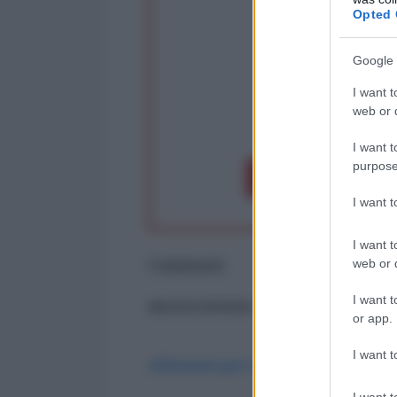
Opted 
Google 
I want t
web or d
op
I want t
purpose
Dona 1€
Don
I want 
I want t
Commenti
web or d
I want t
ancora nessun commento
or app.
I want t
Abbonati per commentare
I want t