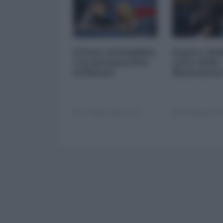
Il Patto di Stabilità
Il gioco del
e la metamorfosi
carte della
di Meloni
finanziaria
17 Ottobre 2025 11:00
14 Ottobre 2025