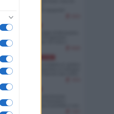
Invasione di Ceuta: cosa sta
accadendo
nell'enclave spagnola?
9263
EUROPA
Quando il figlio di Netanyahu
incitava "l'occupazione
musulmana" di Ceuta e
Melilla
8580
AMERICA LATINA
Dalla Convertibilità al "grillete
fiscal": l'Argentina si consegna
ai mercati (ancora una volta)
7876
EUROPA
Mosca: le esercitazioni
nucleari di Germania e
Francia sono il preludio a una
guerra contro la Russia
7447