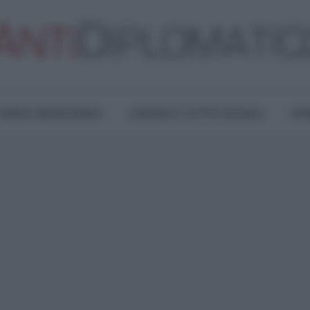
TURA E RESISTENZA
LAVORO E LOTTE SOCIALI
OPI