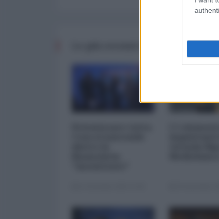
authenti
Le più recenti da Finanza
Privatizzare tutto.
I 5 element
Cosa si nasconde
inquietanti
dietro la
vicenda Mp
finanziaria
Mediobanc
"inesistente"
22 Dicembre 2025 12:00
29 Novembre 20