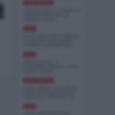
NORD-AMERICA
"Scorte al limite": il retroscena
CNN sulla difesa USA nel
conflitto iraniano
ASIA
Yemen, blocco Bab el-Mandab:
Le superpetroliere saudite
costrette a circumnavigare
l'Africa
ASIA
l'Iran era pronto a
bombardare l'Ucraina, cos'ha
fermato l'attacco
NORD-AMERICA
Guerra all'Iran, scorte USA al
limite: il Pentagono investe
miliardi per ricostituire gli
arsenali
ASIA
Canale diplomatico resta