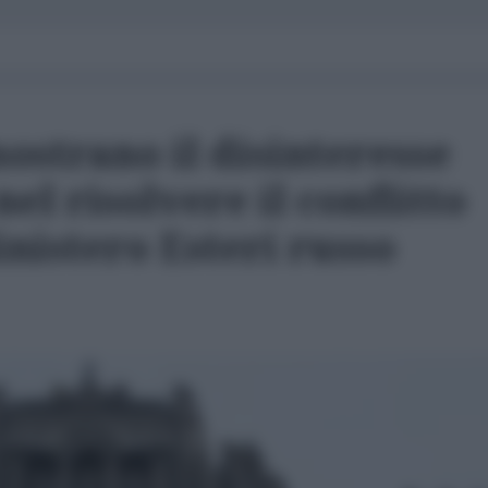
ostrano il disinteresse
el risolvere il conflitto
nistero Esteri russo