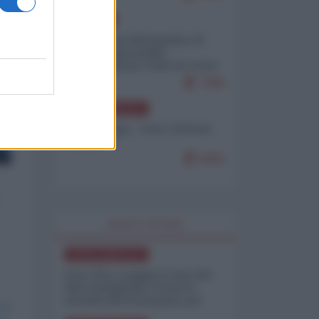
EUROPA
Petro accusa Netanyahu di
essere responsabile
"dell'invasione civile di Ceuta
da parte dei marocchini"
7086
NORD-AMERICA
Chris Hedges - Don Corleone
Trump
6884
WORLD AFFAIRS
NORD-AMERICA
Iran-USA, scoppia il caso dei
dati manipolati: il nuovo
metodo del Pentagono per
minimizzare le perdite