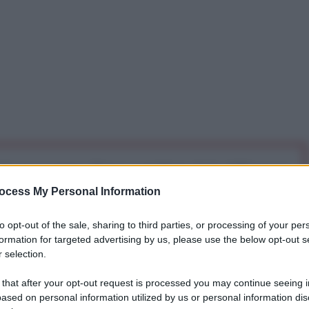
iti per sempre. Il tuo contributo fa la differenza:
mazione. L'ANTIDIPLOMATICO SEI ANCHE TU!
ocess My Personal Information
to opt-out of the sale, sharing to third parties, or processing of your per
a 5€
Dona 15€
Scegli importo
formation for targeted advertising by us, please use the below opt-out s
 selection.
 that after your opt-out request is processed you may continue seeing i
gton e Ottawa di riflettere sulle conseguenze
ased on personal information utilized by us or personal information dis
oni contro la Crimea:
Mosca studierà una risposta