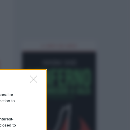
IL LIBRO DEL MESE
sonal or
ection to
nterest-
closed to