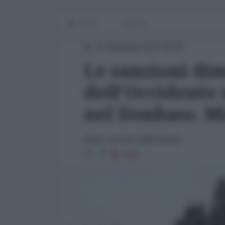
Home
Finanza
21 Dicembre 2014 00:00
Le sanzioni dim
dell'Occidente n
nel Donbass. Mi
fonte: La Voce della Russia
1609