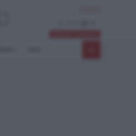
ACCEDI
Abbonati / Sostienici
NIONI
SHOP