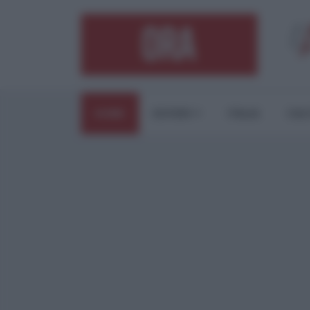
HOME
ESTERI
ITALIA
CUL