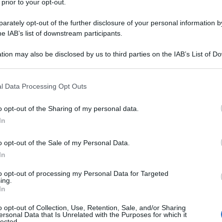
 prior to your opt-out.
rtavoce del ministero degli Esteri russo Alexander
rately opt-out of the further disclosure of your personal information by
he IAB’s list of downstream participants.
he
le sanzioni dimostrano ulteriormente il totale
tion may also be disclosed by us to third parties on the IAB’s List of 
l risolvere il conflitto nel Donbass
. Al dicastero
 that may further disclose it to other third parties.
 che la condizione preliminare per la normalizzazione
i un dialogo costruttivo tra Kiev e gli autonomisti di
 that this website/app uses one or more Google services and may gath
l Data Processing Opt Outs
including but not limited to your visit or usage behaviour. You may click 
le sanzioni hanno lo scopo di minare il processo
 to Google and its third-party tags to use your data for below specifi
o opt-out of the Sharing of my personal data.
ogle consent section.
In
ATTENZIONE!
o opt-out of the Sale of my Personal Data.
In
r reagire alla dittatura degli algoritmi.
to opt-out of processing my Personal Data for Targeted
ing.
iDiplomatico lede un tuo diritto fondamentale.
In
a vera informazione pluralista.
o opt-out of Collection, Use, Retention, Sale, and/or Sharing
a alla nostra Lunga Marcia.
ersonal Data that Is Unrelated with the Purposes for which it
lected.