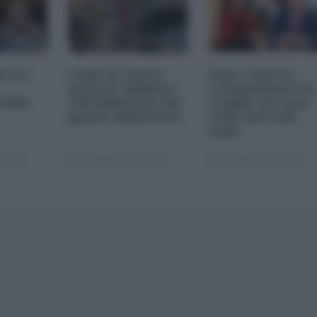
le tre
Come la "borsa
Dazi. Come la
privata" influisce
Commissione UE
 2026
sull'inflazione dei
sceglie con cura
generi alimentari
come farsi del
male
 22:00
05 Ottobre 2025 13:00
22 Agosto 2025 10:00