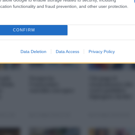
cation functionality and fraud prevention, and other user protection.
CONFIRM
Data Deletion
Data Access
Privacy Policy
i più
Nexperia,
Chi paga il
 della
l'ennesimo
risanamento dei
s-
suicidio europeo
conti pubblici
a
(Spiegato facile)
25 11:00
23 Ottobre 2025 07:00
20 Ottobre 2025 09:00