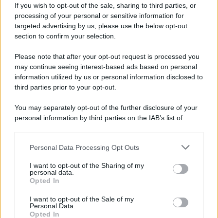
If you wish to opt-out of the sale, sharing to third parties, or
processing of your personal or sensitive information for
targeted advertising by us, please use the below opt-out
section to confirm your selection.
#
ECONOMIA
E
DINTORNI
Please note that after your opt-out request is processed you
may continue seeing interest-based ads based on personal
di Giuseppe Masala
information utilized by us or personal information disclosed to
third parties prior to your opt-out.
You may separately opt-out of the further disclosure of your
personal information by third parties on the IAB’s list of
downstream participants.
Gli Stati Uniti stanno perdendo “la Guerra
Mondiale a pezzi”?
Personal Data Processing Opt Outs
This information may also be disclosed by us to third parties
on the IAB’s List of Downstream Participants that may further
25 Giugno 2026 10:00
I want to opt-out of the Sharing of my
disclose it to other third parties.
personal data.
Opted In
Please note that this website/app uses one or more Google
services and may gather and store information including but
I want to opt-out of the Sale of my
#
EXODUS
Personal Data.
not limited to your visit or usage behaviour. You may click to
Opted In
grant or deny consent to Google and its third-party tags to