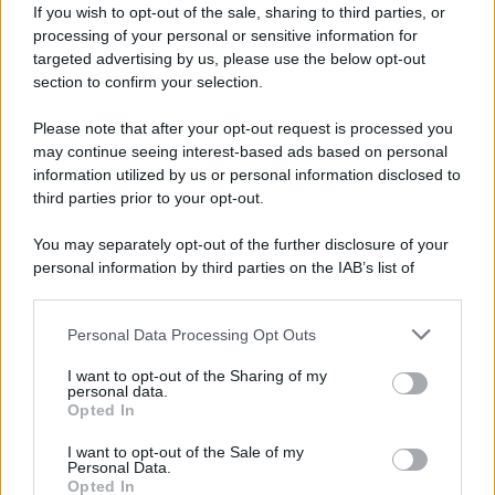
If you wish to opt-out of the sale, sharing to third parties, or
#
ECONOMIA
E
DINTORNI
processing of your personal or sensitive information for
targeted advertising by us, please use the below opt-out
section to confirm your selection.
di Giuseppe Masala
Please note that after your opt-out request is processed you
may continue seeing interest-based ads based on personal
information utilized by us or personal information disclosed to
third parties prior to your opt-out.
You may separately opt-out of the further disclosure of your
Gli Stati Uniti stanno perdendo “la Guerra
personal information by third parties on the IAB’s list of
Mondiale a pezzi”?
downstream participants.
25 Giugno 2026 10:00
Personal Data Processing Opt Outs
This information may also be disclosed by us to third parties
on the IAB’s List of Downstream Participants that may further
I want to opt-out of the Sharing of my
disclose it to other third parties.
personal data.
#
EXODUS
Opted In
Please note that this website/app uses one or more Google
services and may gather and store information including but
I want to opt-out of the Sale of my
Personal Data.
not limited to your visit or usage behaviour. You may click to
di Michelangelo Severgnini
Opted In
grant or deny consent to Google and its third-party tags to