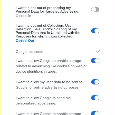
use your data for below specified purposes in below Google
I want to opt-out of processing my
consent section.
Personal Data for Targeted Advertising.
Opted In
La Trilogia del Rimosso di Michelangelo
I want to opt-out of Collection, Use,
Severgnini, prodotta da l'AntiDiplomatico,
Retention, Sale, and/or Sharing of my
Personal Data that Is Unrelated with the
interamente in chiaro
Purposes for which it was collected.
Opted Out
24 Luglio 2026 15:49
Google consents
I want to allow Google to enable storage
#
GENERAZIONE
ANTIDIPLOMATICA
related to advertising like cookies on web or
device identifiers in apps.
I want to allow my user data to be sent to
Google for online advertising purposes.
I want to allow Google to send me
personalized advertising.
Berlino salva la privacy delle chat online –
I want to allow Google to enable storage