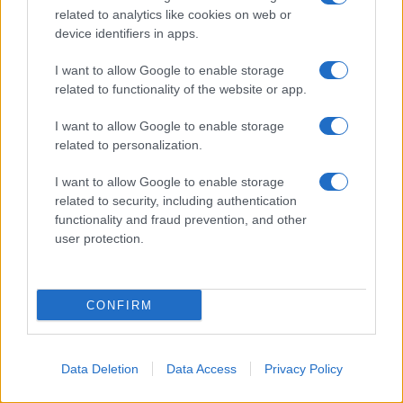
related to analytics like cookies on web or
device identifiers in apps.
I want to allow Google to enable storage
Yunnan: Dove il tè incontra il caffè e la
related to functionality of the website or app.
macadamia profuma di futuro
27 Ottobre 2025 10:00
I want to allow Google to enable storage
related to personalization.
I want to allow Google to enable storage
#
I
MEDIA
ALLA
GUERRA
related to security, including authentication
functionality and fraud prevention, and other
user protection.
di Francesco Santoianni
CONFIRM
Data Deletion
Data Access
Privacy Policy
Milioni di chiamate spam? Colpa dello
Stato che non c’è più