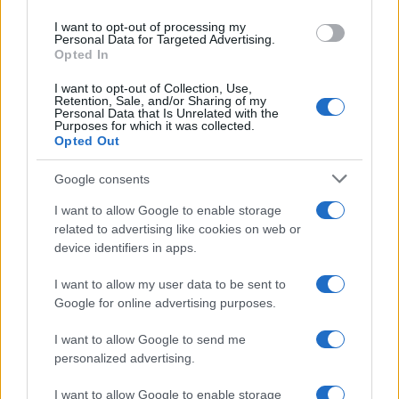
di Fabrizio Verde
use your data for below specified purposes in below Google
I want to opt-out of processing my
consent section.
Personal Data for Targeted Advertising.
Opted In
I want to opt-out of Collection, Use,
Retention, Sale, and/or Sharing of my
Dalla Convertibilità al "grillete fiscal":
Personal Data that Is Unrelated with the
l'Argentina si consegna ai mercati (ancora
Purposes for which it was collected.
una volta)
Opted Out
01 Agosto 2026 19:07
Google consents
I want to allow Google to enable storage
related to advertising like cookies on web or
#
ECONOMIA
E
DINTORNI
device identifiers in apps.
I want to allow my user data to be sent to
Google for online advertising purposes.
di Giuseppe Masala
I want to allow Google to send me
personalized advertising.
I want to allow Google to enable storage