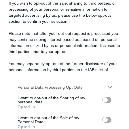
If you wish to opt-out of the sale, sharing to third parties, or
processing of your personal or sensitive information for
targeted advertising by us, please use the below opt-out
section to confirm your selection.
Please note that after your opt-out request is processed you
may continue seeing interest-based ads based on personal
information utilized by us or personal information disclosed to
third parties prior to your opt-out.
Berlino salva la privacy delle chat online –
ma il rischio censura resta all’orizzonte
You may separately opt-out of the further disclosure of your
17 Ottobre 2025 13:00
personal information by third parties on the IAB’s list of
downstream participants.
Personal Data Processing Opt Outs
This information may also be disclosed by us to third parties
on the IAB’s List of Downstream Participants that may further
#
UNA
FINESTRA
APERTA
I want to opt-out of the Sharing of my
disclose it to other third parties.
personal data.
Opted In
Please note that this website/app uses one or more Google
Una finestra aperta
services and may gather and store information including but
I want to opt-out of the Sale of my
Personal Data.
not limited to your visit or usage behaviour. You may click to
Opted In
grant or deny consent to Google and its third-party tags to