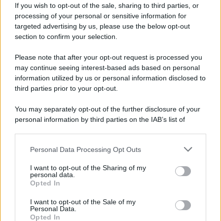
07 Agosto 2026 18:00
If you wish to opt-out of the sale, sharing to third parties, or
processing of your personal or sensitive information for
targeted advertising by us, please use the below opt-out
section to confirm your selection.
#
STORIA
IN
DIRETTA
Please note that after your opt-out request is processed you
may continue seeing interest-based ads based on personal
di Loretta Napoleoni
information utilized by us or personal information disclosed to
third parties prior to your opt-out.
You may separately opt-out of the further disclosure of your
personal information by third parties on the IAB’s list of
downstream participants.
"Black Rock non perde mai" – l'allarme di
Personal Data Processing Opt Outs
This information may also be disclosed by us to third parties
Volpi sulla bolla tecnologica
on the IAB’s List of Downstream Participants that may further
27 Giugno 2026 16:24
I want to opt-out of the Sharing of my
disclose it to other third parties.
personal data.
Opted In
Please note that this website/app uses one or more Google
services and may gather and store information including but
I want to opt-out of the Sale of my
Personal Data.
not limited to your visit or usage behaviour. You may click to
#
MONDISUD
Opted In
grant or deny consent to Google and its third-party tags to