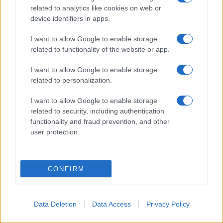
related to analytics like cookies on web or
device identifiers in apps.
Gli Stati Uniti stanno perdendo “la Guerra
Mondiale a pezzi”?
I want to allow Google to enable storage
related to functionality of the website or app.
25 Giugno 2026 10:00
I want to allow Google to enable storage
related to personalization.
#
EXODUS
I want to allow Google to enable storage
related to security, including authentication
functionality and fraud prevention, and other
di Michelangelo Severgnini
user protection.
CONFIRM
La Trilogia del Rimosso di Michelangelo
Severgnini, prodotta da l'AntiDiplomatico,
interamente in chiaro
Data Deletion
Data Access
Privacy Policy
24 Luglio 2026 15:49