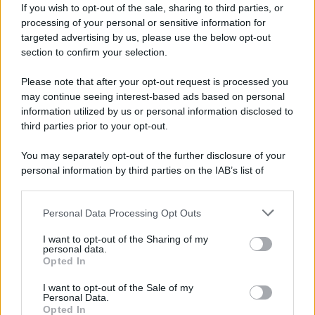
If you wish to opt-out of the sale, sharing to third parties, or
processing of your personal or sensitive information for
targeted advertising by us, please use the below opt-out
section to confirm your selection.
Please note that after your opt-out request is processed you
may continue seeing interest-based ads based on personal
information utilized by us or personal information disclosed to
third parties prior to your opt-out.
You may separately opt-out of the further disclosure of your
personal information by third parties on the IAB’s list of
downstream participants.
I PIÙ LETTI DELLA SETTIMANA
Personal Data Processing Opt Outs
This information may also be disclosed by us to third parties
Restare umani: la forma più alta di ribellione al
on the IAB’s List of Downstream Participants that may further
I want to opt-out of the Sharing of my
mondo distopico di oggi (di Alberto Bradanini)
disclose it to other third parties.
personal data.
22503
Opted In
Please note that this website/app uses one or more Google
services and may gather and store information including but
I want to opt-out of the Sale of my
Ceuta: perché il Marocco fa con noi quello che vuole
Personal Data.
not limited to your visit or usage behaviour. You may click to
(di Alberto Negri)
Opted In
grant or deny consent to Google and its third-party tags to