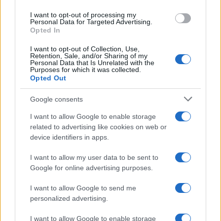
12728
use your data for below specified purposes in below Google
I want to opt-out of processing my
consent section.
Personal Data for Targeted Advertising.
EUROPA
Opted In
La mappa di Eurostat che smonta tutte le storielle
che vi raccontano sul turismo di massa
I want to opt-out of Collection, Use,
Retention, Sale, and/or Sharing of my
11529
Personal Data that Is Unrelated with the
Purposes for which it was collected.
ITALIA
Opted Out
Il turismo di massa e i "risvegli" del Corriere della
sera
Google consents
9583
I want to allow Google to enable storage
related to advertising like cookies on web or
AMERICA LATINA
device identifiers in apps.
Dalla Convertibilità al "grillete fiscal": l'Argentina si
consegna ai mercati (ancora una volta)
I want to allow my user data to be sent to
7983
Google for online advertising purposes.
EUROPA
I want to allow Google to send me
Mosca: le esercitazioni nucleari di Germania e
personalized advertising.
Francia sono il preludio a una guerra contro la
Russia
I want to allow Google to enable storage