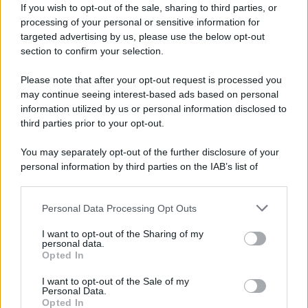
If you wish to opt-out of the sale, sharing to third parties, or
processing of your personal or sensitive information for
targeted advertising by us, please use the below opt-out
#
ECONOMIA
E
DINTORNI
section to confirm your selection.
Please note that after your opt-out request is processed you
di Giuseppe Masala
may continue seeing interest-based ads based on personal
information utilized by us or personal information disclosed to
third parties prior to your opt-out.
You may separately opt-out of the further disclosure of your
personal information by third parties on the IAB’s list of
Gli Stati Uniti stanno perdendo “la Guerra
downstream participants.
Mondiale a pezzi”?
Personal Data Processing Opt Outs
This information may also be disclosed by us to third parties
25 Giugno 2026 10:00
on the IAB’s List of Downstream Participants that may further
I want to opt-out of the Sharing of my
disclose it to other third parties.
personal data.
Opted In
Please note that this website/app uses one or more Google
#
EXODUS
services and may gather and store information including but
I want to opt-out of the Sale of my
Personal Data.
not limited to your visit or usage behaviour. You may click to
Opted In
grant or deny consent to Google and its third-party tags to