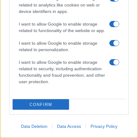
related to analytics like cookies on web or
device identifiers in apps.
I want to allow Google to enable storage
related to functionality of the website or app.
Registro di ispezione di un drone
I want to allow Google to enable storage
intelligente
related to personalization.
30 Luglio 2026 09:00
I want to allow Google to enable storage
related to security, including authentication
functionality and fraud prevention, and other
user protection.
#
LA
BELT
AND
ROAD
INITIATIVE
CONFIRM
Data Deletion
Data Access
Privacy Policy