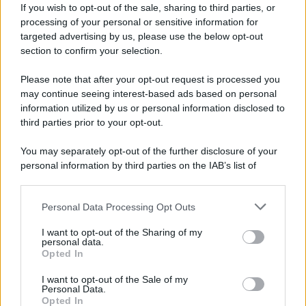
If you wish to opt-out of the sale, sharing to third parties, or
La Trilogia del Rimosso di Michelangelo
processing of your personal or sensitive information for
Severgnini, prodotta da l'AntiDiplomatico,
targeted advertising by us, please use the below opt-out
interamente in chiaro
section to confirm your selection.
24 Luglio 2026 15:49
Please note that after your opt-out request is processed you
may continue seeing interest-based ads based on personal
information utilized by us or personal information disclosed to
#
GENERAZIONE
ANTIDIPLOMATICA
third parties prior to your opt-out.
You may separately opt-out of the further disclosure of your
personal information by third parties on the IAB’s list of
downstream participants.
Personal Data Processing Opt Outs
This information may also be disclosed by us to third parties
on the IAB’s List of Downstream Participants that may further
I want to opt-out of the Sharing of my
disclose it to other third parties.
personal data.
Berlino salva la privacy delle chat online –
Opted In
Please note that this website/app uses one or more Google
ma il rischio censura resta all’orizzonte
services and may gather and store information including but
I want to opt-out of the Sale of my
17 Ottobre 2025 13:00
Personal Data.
not limited to your visit or usage behaviour. You may click to
Opted In
grant or deny consent to Google and its third-party tags to